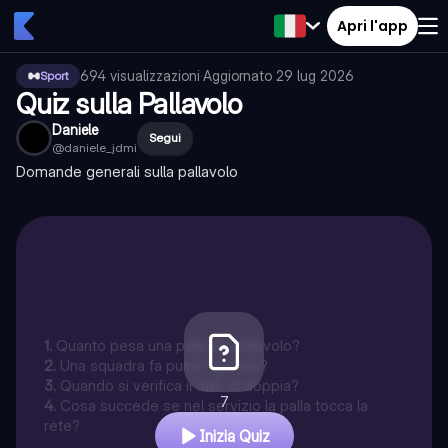
Apri l'app
694
visualizzazioni
·
Aggiornato
29 lug 2026
Sport
Quiz sulla Pallavolo
Daniele
Segui
@
daniele_jdmi
Domande generali sulla pallavolo
1
.
Quanto pesa una palla da pallavolo?
2
.
Una squadra fa punto quando?
3
.
Quando si verifica il fallo di doppia?
7
4
.
Cosa succede se nel servizio la palla tocca la
rete?
Inizia Quiz