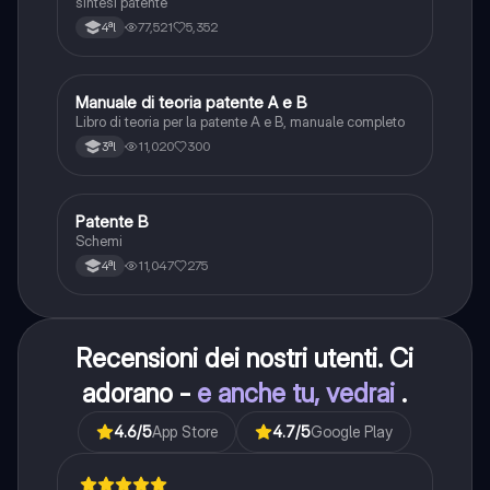
sintesi patente
77,521
5,352
4ªl
Manuale di teoria patente A e B
Italiano
Libro di teoria per la patente A e B, manuale completo
11,020
300
3ªl
Patente B
Altro
Schemi
11,047
275
4ªl
Recensioni dei nostri utenti. Ci
adorano -
e anche tu, vedrai
.
4.6
/5
App Store
4.7
/5
Google Play