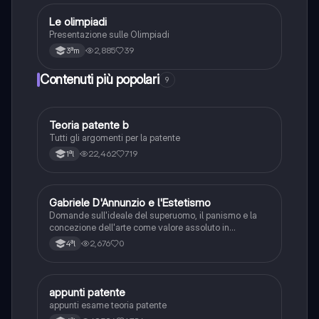
Le olimpiadi
Sport
Presentazione sulle Olimpiadi
2,885
39
3ªm
Contenuti più popolari
9
T
Teoria patente b
Altro
Tutti gli argomenti per la patente
22,462
719
1ªl
G
Gabriele D'Annunzio e l'Estetismo
Italiano
Domande sull'ideale del superuomo, il panismo e la
concezione dell'arte come valore assoluto in
D'Annunzio.
2,676
0
4ªl
appunti patente
Altro
appunti esame teoria patente