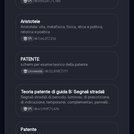
69,524
1,786
4ªl
Aristotele
Filosofia
Aristotele: vita, metafisica, fisica, etica e politica,
retorica e poetica
7,642
216
3ªl
PATENTE
Altro
schemi per esame teorico della patente
22,818
771
Università
Teoria patente di guida B: Segnali stradali
Ed. civ.
Segnali stradali di pericolo, luminosi, di prescrizione,
di indicazione, temporanei, complementari, pannelli
integrativi, segnaletica orizzontale, segnalazioni
41,193
1,674
5ªl
agenti del traffico, distanza di visibilità per l‘arresto,
minima di sicurezza.
Patente
Altro