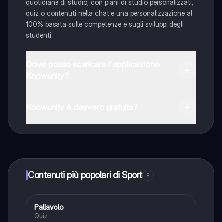
quotidiane di studio, con piani di studio personalizzati,
quiz o contenuti nella chat e una personalizzazione al
100% basata sulle competenze e sugli sviluppi degli
studenti.
Dove posso scaricare l'applicazione
Knowunity?
È possibile scaricare l'applicazione dal Google Play
Store e dall'Apple App Store.
Knowunity è davvero gratuita?
Sì, hai accesso completamente gratuito a tutti i
contenuti nell'app e puoi chattare o seguire i Creatori in
qualsiasi momento. Sbloccherai nuove funzioni
crescendo il tuo numero di follower. Inoltre, offriamo
Knowunity Premium, che consente di studiare senza
Contenuti più popolari di Sport
9
alcun limite!!
P
Pallavolo
Sport
Quiz