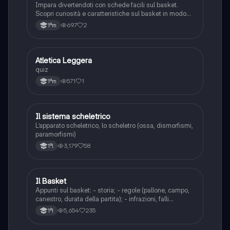
Impara divertendoti con schede facili sul basket.
Scopri curiosità e caratteristiche sul basket in modo
semplice e divertente!
697
2
1ªm
A
Atletica Leggera
Sport
quiz
571
1
1ªm
Il sistema scheletrico
Sport
L’apparato scheletrico, lo scheletro (ossa, dismorfismi,
paramorfismi)
3,179
58
1ªl
Il Basket
Sport
Appunti sul basket: - storia; - regole (pallone, campo,
canestro, durata della partita); - infrazioni, falli
personali; - arbitraggio; - fondamentali di gioco (senza
5,654
235
1ªl
la palla ed individuali); - ruoli principali; - schemi di
gioco.