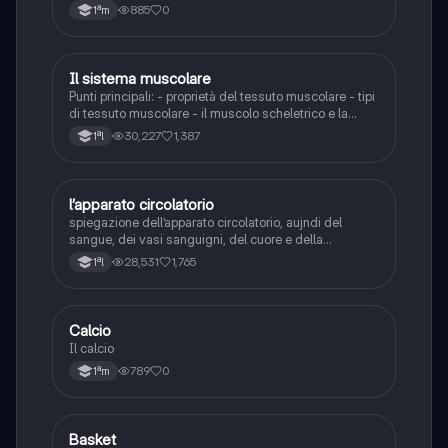
885
0
1ªm
Il sistema muscolare
Scienze
Punti principali: - proprietà del tessuto muscolare - tipi
di tessuto muscolare - il muscolo scheletrico e la
contrazione - tipi di fibre muscolari
30,227
1,387
1ªl
l’apparato circolatorio
Scienze
spiegazione dell’apparato circolatorio, aujndi del
sangue, dei vasi sanguigni, del cuore e della
circolazione sanguigna
28,531
1,765
1ªl
C
Calcio
Sport
Il calcio
789
0
1ªm
B
Basket
Sport