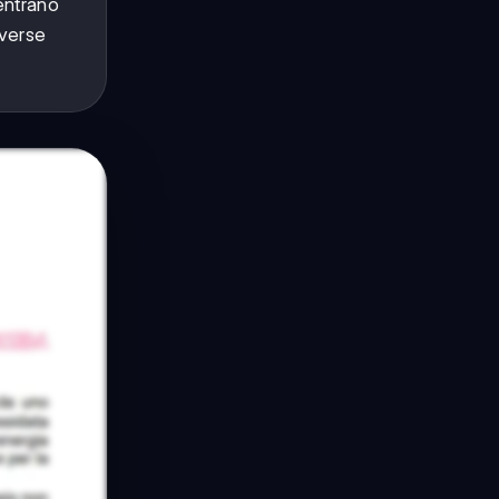
 entrano
iverse