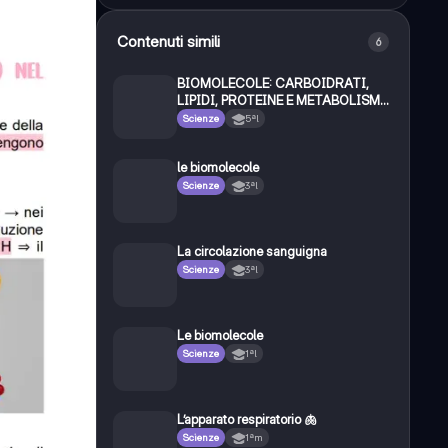
Contenuti simili
6
BIOMOLECOLE: CARBOIDRATI,
LIPIDI, PROTEINE E METABOLISMO
CELLULARE
Scienze
5ªl
le biomolecole
Scienze
3ªl
La circolazione sanguigna
Scienze
3ªl
Le biomolecole
Scienze
1ªl
L’apparato respiratorio 🫁
Scienze
1ªm