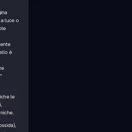
gina
la luce o
ole
gente
ello è
re
"
iche le
i,
niche.
ossida),