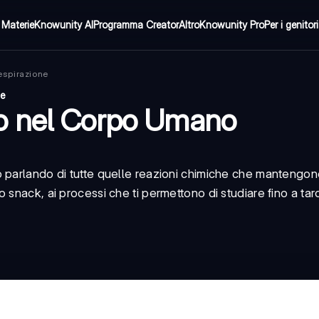
Materie
Knowunity AI
Programma Creator
Altro
Knowunity Pro
Per i genitori
espirazione
ne
o nel Corpo Umano
 parlando di tutte quelle reazioni chimiche che mantengono
nack, ai processi che ti permettono di studiare fino a tardi