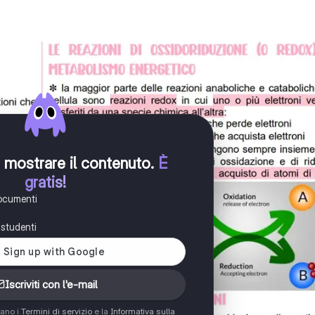
er mostrare il contenuto
.
È
gratis!
documenti
i studenti
Iscriviti con l'e-mail
tano i
Termini di servizio
e la
Informativa sulla