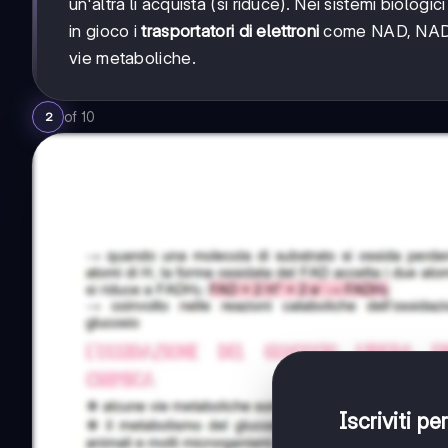
un'altra li acquista (si riduce). Nei sistemi biolog
in gioco i
trasportatori di elettroni
come NAD, NADP 
vie metaboliche.
of
10
2
Iscriviti p