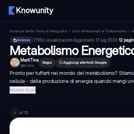
Knowunity
Scienze della Terra e Geografia
Cicli Ambientali e Trattamento
r
7.550
visualizzazioni
·
Aggiornato
17 lug 2026
·
12 pagi
Scienze
Metabolismo Energetic
MartiTina
Segui
Aggiungi alle fonti Google
@
lil_tina
Pronto per tuffarti nel mondo del metabolismo? Stiamo
cellule - dalla produzione di energia quando mangi uno s
Mostra di più
of
10
1