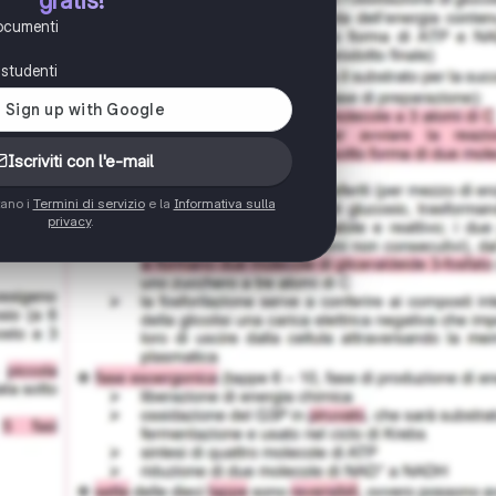
documenti
i studenti
Iscriviti con l'e-mail
tano i
Termini di servizio
e la
Informativa sulla
privacy
.