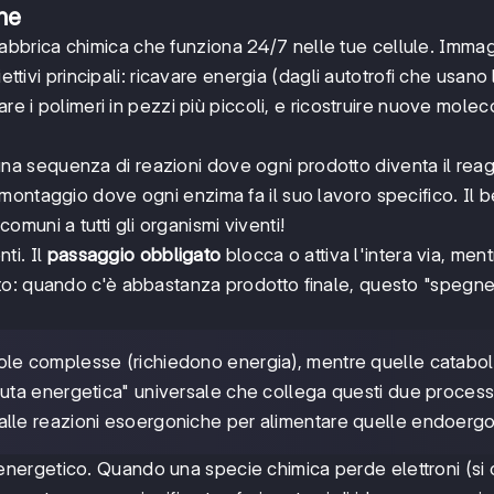
he
bbrica chimica che funziona 24/7 nelle tue cellule. Imma
ettivi principali: ricavare energia (dagli autotrofi che usano 
re i polimeri in pezzi più piccoli, e ricostruire nuove molec
na sequenza di reazioni dove ogni prodotto diventa il rea
ontaggio dove ogni enzima fa il suo lavoro specifico. Il b
muni a tutti gli organismi viventi!
nti. Il
passaggio obbligato
blocca o attiva l'intera via, ment
o: quando c'è abbastanza prodotto finale, questo "spegne
le complesse (richiedono energia), mentre quelle catabol
luta energetica" universale che collega questi due process
le reazioni esoergoniche per alimentare quelle endoergo
nergetico. Quando una specie chimica perde elettroni (si 