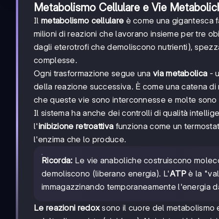
Metabolismo Cellulare e Vie Metabolic
Il
metabolismo cellulare
è come una gigantesca fa
milioni di reazioni che lavorano insieme per tre obi
dagli eterotrofi che demoliscono nutrienti), spezza
complesse.
Ogni trasformazione segue una
via metabolica
- u
della reazione successiva. È come una catena di m
che queste vie sono interconnesse e molte sono co
Il sistema ha anche dei controlli di qualità intellige
l'
inibizione retroattiva
funziona come un termostat
l'enzima che lo produce.
Ricorda:
Le vie anaboliche costruiscono moleco
demoliscono (liberano energia). L'
ATP
è la "va
immagazzinando temporaneamente l'energia dal
Le reazioni redox
sono il cuore del metabolismo e