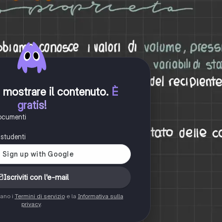
er mostrare il contenuto
.
È
gratis!
documenti
i studenti
Iscriviti con l'e-mail
tano i
Termini di servizio
e la
Informativa sulla
privacy
.