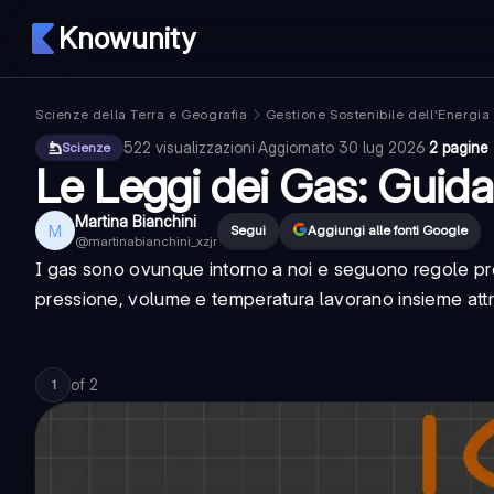
Knowunity
Scienze della Terra e Geografia
Gestione Sostenibile dell'Energia
522
visualizzazioni
·
Aggiornato
30 lug 2026
·
2 pagine
Scienze
Le Leggi dei Gas: Guid
Martina Bianchini
M
Segui
Aggiungi alle fonti Google
@
martinabianchini_xzjr
I gas sono ovunque intorno a noi e seguono regole pre
pressione, volume e temperatura lavorano insieme attr
of
2
1