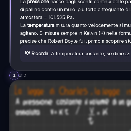
La
pressione
nasce dagli scontri continui delle pa
di palline contro un muro: più forte e frequente è 
atmosfera = 101.325 Pa.
La
temperatura
misura quanto velocemente si muovo
agitano. Si misura sempre in Kelvin (K) nelle for
precise che Robert Boyle fu il primo a scoprire stud
💡 Ricorda
: A temperatura costante, se dimezzi
of
2
2