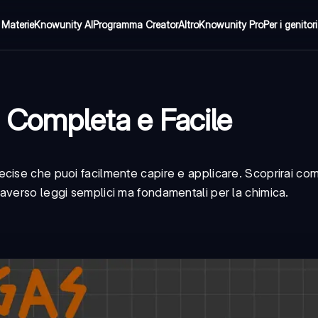
Materie
Knowunity AI
Programma Creator
Altro
Knowunity Pro
Per i genitori
a Completa e Facile
cise che puoi facilmente capire e applicare. Scoprirai co
averso leggi semplici ma fondamentali per la chimica.