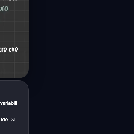
variabili
ude. Si