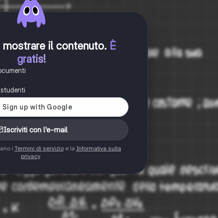
er mostrare il contenuto
.
È
gratis!
documenti
i studenti
Iscriviti con l'e-mail
tano i
Termini di servizio
e la
Informativa sulla
privacy
.