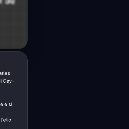
arles
di Gay-
e e si
l'elio