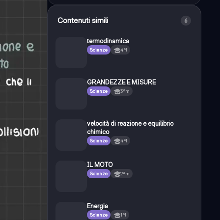
Contenuti simili
6
termodinamica
Scienze
4ªl
GRANDEZZE E MISURE
Scienze
3ªm
velocità di reazione e equilibrio
chimico
Scienze
4ªl
IL MOTO
Scienze
2ªm
Energia
Scienze
1ªl