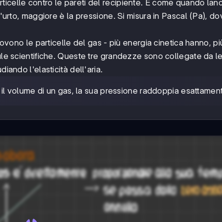
rticelle contro le pareti del recipiente. È come quando lanci
l'urto, maggiore è la pressione. Si misura in Pascal (Pa), do
no le particelle del gas - più energia cinetica hanno, più
mule scientifiche. Queste tre grandezze sono collegate da l
iando l'elasticità dell'aria.
 il volume di un gas, la sua pressione raddoppia esattamen