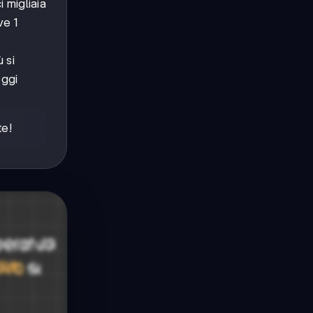
 migliaia
ve 1
 si
eggi
te!