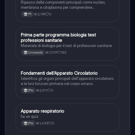
Ripasso delle componenti principali come nucleo,
membrana e citoplasma per comprendere
l'organizzazione di base della cellula.
2,195
0
1ªl
Prima parte programma biologia test
Scienze
professioni sanitarie
Materiale di biologia per il test di professioni sanitarie
7,019
182
Università
F
Fondamenti dell'Apparato Circolatorio
Scienze
Identifica gli organi principali dell'apparato circolatorio
e le loro funzioni primarie nel corpo umano.
2,911
0
2ªm
A
Apparato respiratorio
Scienze
fai un quiz
1,493
0
2ªm