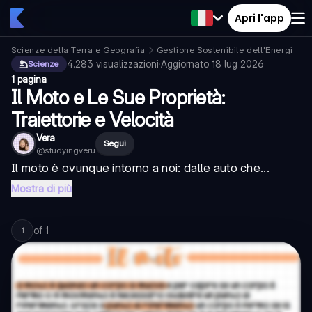
Apri l'app
Scienze della Terra e Geografia
Gestione Sostenibile dell'Energia
4.283
visualizzazioni
·
Aggiornato
18 lug 2026
·
Scienze
1 pagina
Il Moto e Le Sue Proprietà:
Traiettorie e Velocità
Vera
Segui
@
studyingveru
Il moto è ovunque intorno a noi: dalle auto che...
Mostra di più
of
1
1