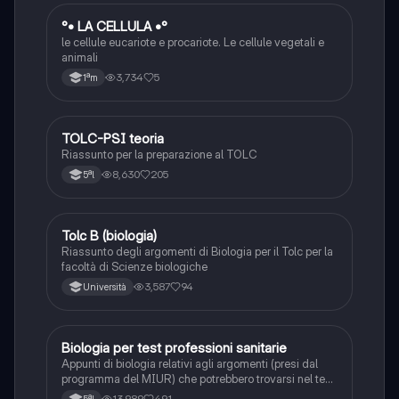
°
°• LA CELLULA •°
Scienze
le cellule eucariote e procariote. Le cellule vegetali e
animali
3,734
5
1ªm
TOLC-PSI teoria
Scienze
Riassunto per la preparazione al TOLC
8,630
205
5ªl
Tolc B (biologia)
Scienze
Riassunto degli argomenti di Biologia per il Tolc per la
facoltà di Scienze biologiche
3,587
94
Università
Biologia per test professioni sanitarie
Scienze
Appunti di biologia relativi agli argomenti (presi dal
programma del MIUR) che potrebbero trovarsi nel test
di professioni sanitarie. Appunti realizzati
13,989
491