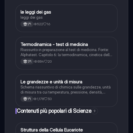
le leggi dei gas
Scienze
leggi dei gas
522
16
2ªl
Termodinamica - test di medicina
Scienze
Riassunto in preparazione al test di medicina. Fonte:
Alphatest. Capitolo 6: la termodinamica, cinetica delle
reazioni all’equilibrio
884
20
3ªl
Le grandezze e unità di misura
Scienze
Schema riassuntivo di chimica sulle grandezze, unità
di misura tra cui temperatura, pressione, densità,
massa ed energia.
1,178
30
1ªl
Contenuti più popolari di Scienze
9
S
Struttura della Cellula Eucariote
Scienze