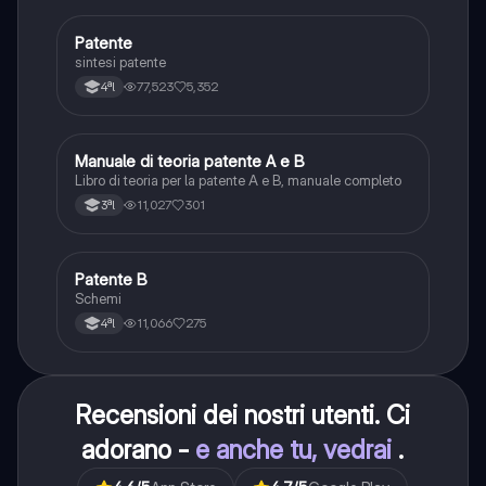
Patente
Altro
sintesi patente
77,523
5,352
4ªl
Manuale di teoria patente A e B
Italiano
Libro di teoria per la patente A e B, manuale completo
11,027
301
3ªl
Patente B
Altro
Schemi
11,066
275
4ªl
Recensioni dei nostri utenti. Ci
adorano -
e anche tu, vedrai
.