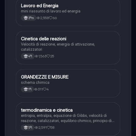
Lavoro ed Energia
Scienze
mini riassunto di lavoro ed energia
2,558
66
3ªm
Cinetica delle reazioni
Scienze
Velocità di reazione, energia di attivazione,
catalizzatori
1,563
25
4ªl
GRANDEZZE E MISURE
Scienze
schema chimica
311
4
1ªl
termodinamica e cinetica
Scienze
entropia, entralpia, equazione di Gibbs, velocità di
reazione, catalizzatori, equilibrio chimico, principio di
Le Chatélier + ESERCIZI
2,591
58
5ªl