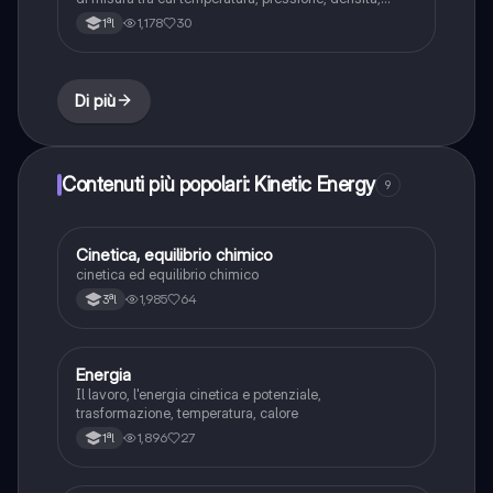
massa ed energia.
1,178
30
1ªl
Di più
Contenuti più popolari: Kinetic Energy
9
Cinetica, equilibrio chimico
Scienze
cinetica ed equilibrio chimico
1,985
64
3ªl
Energia
Scienze
Il lavoro, l'energia cinetica e potenziale,
trasformazione, temperatura, calore
1,896
27
1ªl