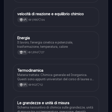
velocità di reazione e equilibrio chimico
Scienze
1,980
64
4ªl
Energia
Scienze
Il lavoro, l'energia cinetica e potenziale,
trasformazione, temperatura, calore
1,896
27
1ªl
Termodinamica
Scienze
Materia trattata: Chimica generale ed Inorganica.
Questi sono appunti universitari del corso di laurea un
Chimica. L’argomento è la termodinamica, primo
902
12
5ªl
principio della termodinamica, entalpia, entropia ed
energia libera di Gibbs.
Le grandezze e unità di misura
Scienze
Schema riassuntivo di chimica sulle grandezze, unità
di misura tra cui temperatura, pressione, densità,