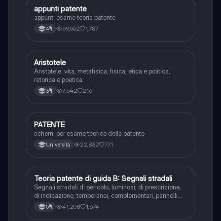
appunti patente
Altro
appunti esame teoria patente
69,552
1,787
4ªl
Aristotele
Filosofia
Aristotele: vita, metafisica, fisica, etica e politica,
retorica e poetica
7,642
216
3ªl
PATENTE
Altro
schemi per esame teorico della patente
22,832
771
Università
Teoria patente di guida B: Segnali stradali
Ed. civ.
Segnali stradali di pericolo, luminosi, di prescrizione,
di indicazione, temporanei, complementari, pannelli
integrativi, segnaletica orizzontale, segnalazioni
41,208
1,674
5ªl
agenti del traffico, distanza di visibilità per l‘arresto,
minima di sicurezza.