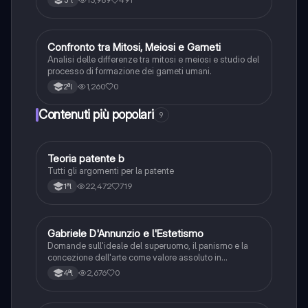
5ªl
confrontando vari siti internet e libro ALPHATEST
C
Confronto tra Mitosi, Meiosi e Gameti
Scienze
Analisi delle differenze tra mitosi e meiosi e studio del
processo di formazione dei gameti umani.
1,260
0
2ªl
Contenuti più popolari
9
Teoria patente b
Altro
Tutti gli argomenti per la patente
22,472
719
1ªl
G
Gabriele D'Annunzio e l'Estetismo
Italiano
Domande sull'ideale del superuomo, il panismo e la
concezione dell'arte come valore assoluto in
D'Annunzio.
2,676
0
4ªl