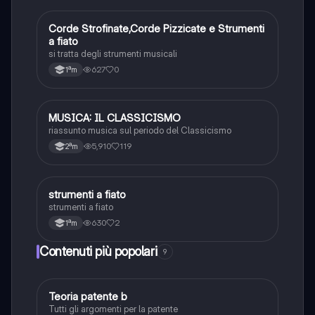
C
Corde Strofinate,Corde Pizzicate e Strumenti
Musica
a fiato
si tratta degli strumenti musicali
627
0
1ªm
MUSICA: IL CLASSICISMO
Musica
riassunto musica sul periodo del Classicismo
5,910
119
2ªm
S
strumenti a fiato
Musica
strumenti a fiato
630
2
1ªm
Contenuti più popolari
9
Teoria patente b
Altro
Tutti gli argomenti per la patente