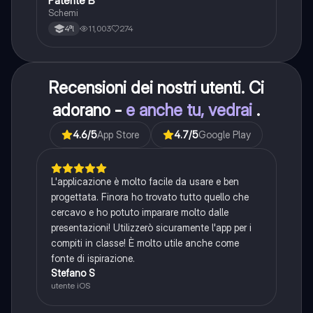
Patente B
Altro
Schemi
11,003
274
4ªl
Recensioni dei nostri utenti. Ci
adorano -
e anche tu, vedrai
.
4.6
/5
App Store
4.7
/5
Google Play
L'applicazione è molto facile da usare e ben
progettata. Finora ho trovato tutto quello che
cercavo e ho potuto imparare molto dalle
presentazioni! Utilizzerò sicuramente l'app per i
compiti in classe! È molto utile anche come
fonte di ispirazione.
Stefano S
utente iOS