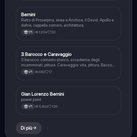
Bernini
Storia dell'arte
Ratto di Proserpina, enea e Anchise, il David, Apollo e
dafne, cappella cornaro, architettura,
1,024
20
5ªl
Il Barocco e Caravaggio
Storia dell'arte
Il barocco: contesto storico, accademia degli
incamminati, pittura. Caravaggio: vita, pittura, Bacco,
canestra di frutta, testa di medusa e cappella
682
17
4ªl
contarelli
Gian Lorenzo Bernini
Storia dell'arte
power point
3,866
130
4ªl
Di più