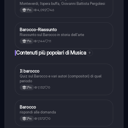
Monteverdi, l’opera buffa, Giovanni Battista Pergolesi
4,092
46
1ªm
Barocco-Riassunto
Storia dell'arte
Riassunto sul Barocco in storia dell'arte
1,144
11
1ªm
Contenuti più popolari di Musica
9
I
Il barocco
Musica
Quiz sul Barocco e vari autori (compositori) di quel
periodo
1,132
0
2ªm
B
Barocco
Musica
rispondi alle domanda
1,572
0
2ªm