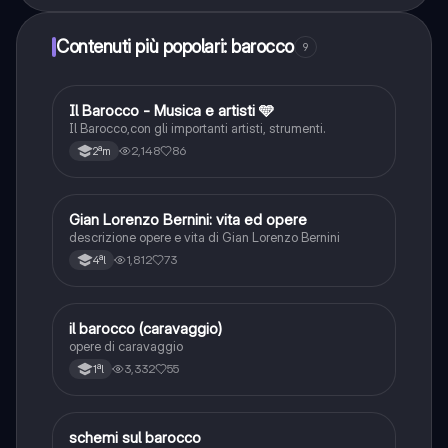
Contenuti più popolari: barocco
9
Il Barocco - Musica e artisti 🩵
Musica
Il Barocco,con gli importanti artisti, strumenti.
2,148
86
2ªm
Gian Lorenzo Bernini: vita ed opere
Storia dell'arte
descrizione opere e vita di Gian Lorenzo Bernini
1,812
73
4ªl
il barocco (caravaggio)
Storia dell'arte
opere di caravaggio
3,332
55
1ªl
schemi sul barocco
Musica