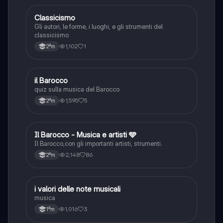
C
Classicismo
Musica
Gli autori, le forme, i luoghi, e gli strumenti del
classicismo
1,102
1
2ªm
I
il Barocco
Musica
quiz sulla musica del Barocco
1,595
5
2ªm
Il Barocco - Musica e artisti 🩵
Musica
Il Barocco,con gli importanti artisti, strumenti.
2,148
86
2ªm
I
i valori delle note musicali
Musica
musica
1,016
3
1ªm