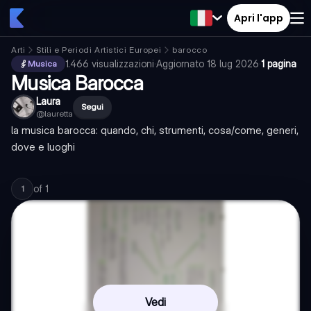
Apri l'app
Arti
Stili e Periodi Artistici Europei
barocco
1.466
visualizzazioni
·
Aggiornato
18 lug 2026
·
1 pagina
Musica
Musica Barocca
Laura
Segui
@
lauretta
la musica barocca: quando, chi, strumenti, cosa/come, generi,
dove e luoghi
of
1
1
Vedi