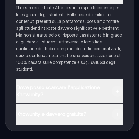
Il nostro assistente AI è costruito specificamente per
le esigenze degli studenti. Sulla base dei milioni di
contenuti presenti sulla piattaforma, possiamo fornire
agli studenti risposte davvero significative e pertinenti.
Ma non si tratta solo di risposte, l'assistente è in grado
di guidare gli studenti attraverso le loro sfide
quotidiane di studio, con piani di studio personalizzati,
quiz o contenuti nella chat e una personalizzazione al
100% basata sulle competenze e sugli sviluppi degli
studenti.
Dove posso scaricare l'applicazione
Knowunity?
È possibile scaricare l'applicazione dal Google Play
Store e dall'Apple App Store.
Knowunity è davvero gratuita?
Sì, hai accesso completamente gratuito a tutti i
contenuti nell'app e puoi chattare o seguire i Creatori in