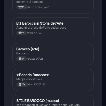
schemi sul barocco
30,005
1,677
1ªm
Età Barocca in Storia dell'Arte
Storia dell'arte
Appunti di storia dell'arte sul barocco
1,592
37
4ªl
Barocco (arte)
Storia dell'arte
Barocco
2,236
23
5ªl
✨Periodo Barocco✨
Musica
Mappa concettuale
4,732
185
2ªm
STILE BAROCCO (musica)
Musica
che strumenti si usavano, l’opera seria, Claudio