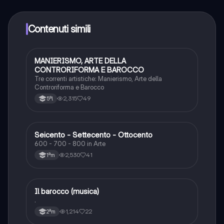
qualsiasi momento. Sbloccherai nuove funzioni
crescendo il tuo numero di follower. Inoltre, offriamo
Knowunity Premium, che consente di studiare senza
Contenuti simili
alcun limite!!
MANIERISMO, ARTE DELLA
Storia dell'arte
CONTRORIFORMA E BAROCCO
Tre correnti artistiche: Manierismo, Arte della
Controriforma e Barocco
2,315
49
5ªl
Seicento - Settecento - Ottocento
Storia dell'arte
600 - 700 - 800 in Arte
2,530
41
1ªm
Il barocco (musica)
Musica
.
1,214
22
2ªm