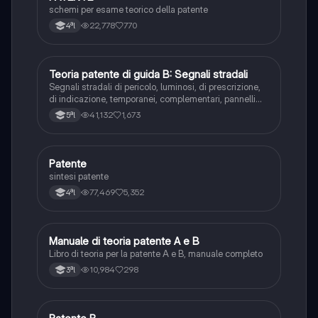
schemi per esame teorico della patente
22,778
770
4ªl
Teoria patente di guida B: Segnali stradali
Ed. civ.
Segnali stradali di pericolo, luminosi, di prescrizione,
di indicazione, temporanei, complementari, pannelli
integrativi, segnaletica orizzontale, segnalazioni
41,132
1,673
5ªl
agenti del traffico, distanza di visibilità per l‘arresto,
minima di sicurezza.
Patente
Altro
sintesi patente
77,469
5,352
4ªl
Manuale di teoria patente A e B
Italiano
Libro di teoria per la patente A e B, manuale completo
10,984
298
3ªl