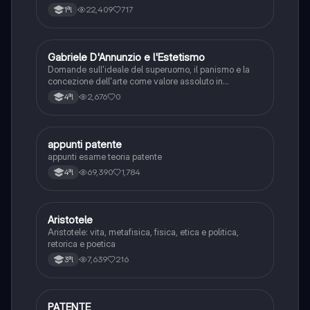
22,409
717
1ªl
G
Gabriele D'Annunzio e l'Estetismo
Italiano
Domande sull'ideale del superuomo, il panismo e la
concezione dell'arte come valore assoluto in
D'Annunzio.
2,676
0
4ªl
appunti patente
Altro
appunti esame teoria patente
69,390
1,784
4ªl
Aristotele
Filosofia
Aristotele: vita, metafisica, fisica, etica e politica,
retorica e poetica
7,639
216
3ªl
PATENTE
Altro