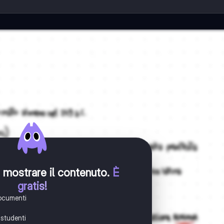
er mostrare il contenuto
.
È
gratis!
documenti
i studenti