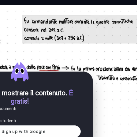
er mostrare il contenuto
.
È
gratis!
documenti
i studenti