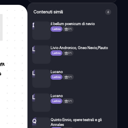
Contenuti simili
6
il bellum poenicum di nevio
I
Latino
3ªl
Livio Andronico, Gneo Nevio,Plauto
L
Latino
3ªl
Lucano
L
Latino
5ªl
Lucano
L
Latino
5ªl
Quinto Ennio, opere teatrali e gli
Q
Annales