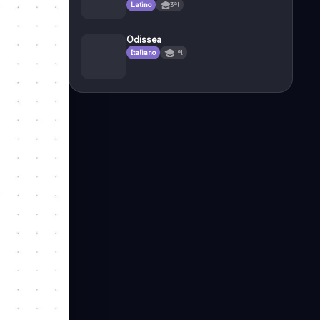
Latino
3ªl
Odissea
Italiano
1ªl