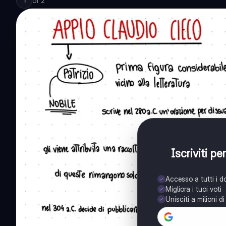
of
2
1
Iscriviti p
Accesso a tutti i 
Migliora i tuoi voti
Unisciti a milioni d