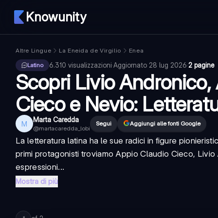
Knowunity
Altre Lingue
La Eneida de Virgilio
Enea
6.310
visualizzazioni
·
Aggiornato
28 lug 2026
·
2 pagine
Latino
Scopri Livio Andronico,
Cieco e Nevio: Letterat
Marta Caredda
M
Segui
Aggiungi alle fonti Google
@
martacaredda_lobi
La letteratura latina ha le sue radici in figure pionieris
primi protagonisti troviamo Appio Claudio Cieco, Livi
espressioni...
Mostra di più