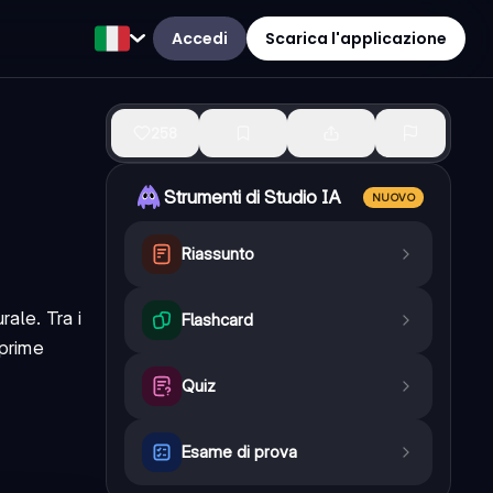
Accedi
Scarica l'applicazione
258
Strumenti di Studio IA
NUOVO
Riassunto
rale. Tra i
Flashcard
 prime
Quiz
Esame di prova