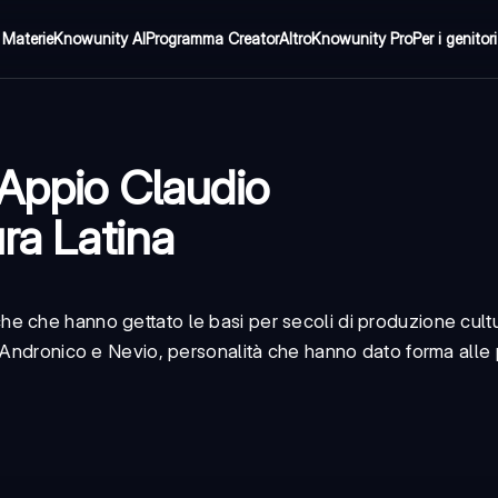
Materie
Knowunity AI
Programma Creator
Altro
Knowunity Pro
Per i genitori
 Appio Claudio
ura Latina
tiche che hanno gettato le basi per secoli di produzione cultu
o Andronico e Nevio, personalità che hanno dato forma alle