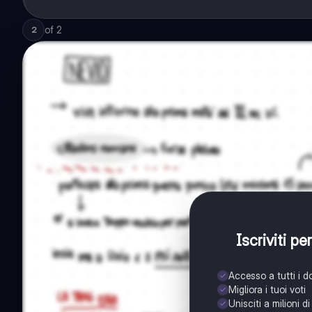
of
2
2
Iscriviti p
Accesso a tutti i 
Migliora i tuoi voti
Unisciti a milioni d