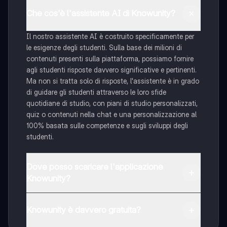
Che cos'è l'assistente AI di Knowunity?
Il nostro assistente AI è costruito specificamente per
le esigenze degli studenti. Sulla base dei milioni di
contenuti presenti sulla piattaforma, possiamo fornire
agli studenti risposte davvero significative e pertinenti.
Ma non si tratta solo di risposte, l'assistente è in grado
di guidare gli studenti attraverso le loro sfide
quotidiane di studio, con piani di studio personalizzati,
quiz o contenuti nella chat e una personalizzazione al
100% basata sulle competenze e sugli sviluppi degli
studenti.
Dove posso scaricare l'applicazione
Knowunity?
È possibile scaricare l'applicazione dal Google Play
Store e dall'Apple App Store.
Knowunity è davvero gratuita?