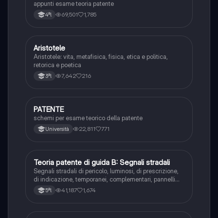
appunti esame teoria patente
69,501
1,785
4ªl
Aristotele
Filosofia
Aristotele: vita, metafisica, fisica, etica e politica,
retorica e poetica
7,642
216
3ªl
PATENTE
Altro
schemi per esame teorico della patente
22,811
771
Università
Teoria patente di guida B: Segnali stradali
Ed. civ.
Segnali stradali di pericolo, luminosi, di prescrizione,
di indicazione, temporanei, complementari, pannelli
integrativi, segnaletica orizzontale, segnalazioni
41,187
1,674
5ªl
agenti del traffico, distanza di visibilità per l‘arresto,
minima di sicurezza.