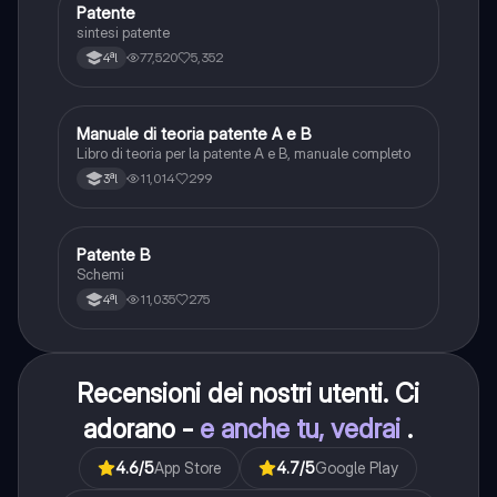
Patente
Altro
sintesi patente
77,520
5,352
4ªl
Manuale di teoria patente A e B
Italiano
Libro di teoria per la patente A e B, manuale completo
11,014
299
3ªl
Patente B
Altro
Schemi
11,035
275
4ªl
Recensioni dei nostri utenti. Ci
adorano -
e anche tu, vedrai
.
4.6
/5
App Store
4.7
/5
Google Play