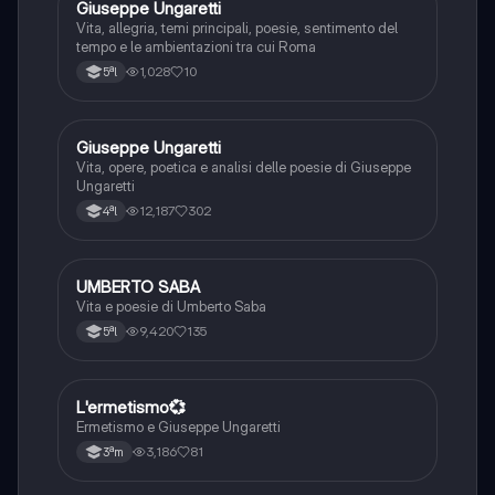
Giuseppe Ungaretti
Italiano
Vita, allegria, temi principali, poesie, sentimento del
tempo e le ambientazioni tra cui Roma
1,028
10
5ªl
Giuseppe Ungaretti
Italiano
Vita, opere, poetica e analisi delle poesie di Giuseppe
Ungaretti
12,187
302
4ªl
UMBERTO SABA
Italiano
Vita e poesie di Umberto Saba
9,420
135
5ªl
L'ermetismo💞
Italiano
Ermetismo e Giuseppe Ungaretti
3,186
81
3ªm