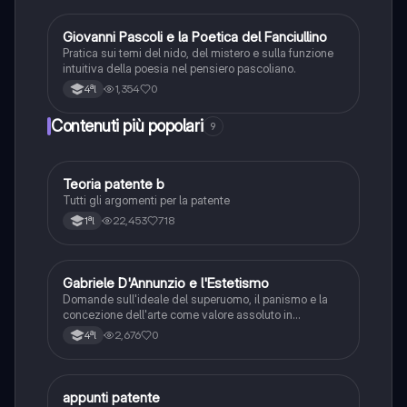
G
Giovanni Pascoli e la Poetica del Fanciullino
Italiano
Pratica sui temi del nido, del mistero e sulla funzione
intuitiva della poesia nel pensiero pascoliano.
1,354
0
4ªl
Contenuti più popolari
9
Teoria patente b
Altro
Tutti gli argomenti per la patente
22,453
718
1ªl
G
Gabriele D'Annunzio e l'Estetismo
Italiano
Domande sull'ideale del superuomo, il panismo e la
concezione dell'arte come valore assoluto in
D'Annunzio.
2,676
0
4ªl
appunti patente
Altro