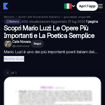
Apri l'app
Italiano
Autori del Novecento Italiano
giuseppe ungaretti
636
visualizzazioni
·
Aggiornato
21 lug 2026
·
1 pagina
Italiano
Scopri Mario Luzi: Le Opere Più
Importanti e La Poetica Semplice
Cate Novara
Segui
@
catenovara
Mario Luzi è uno dei più importanti poeti italiani del...
Mostra di più
of
1
1