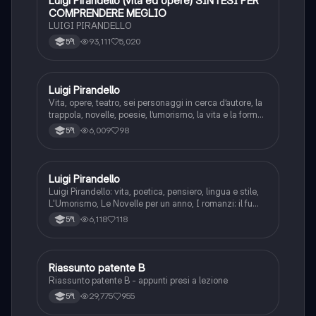
Luigi Pirandello (vita ed opere) SINTESI PER
COMPRENDERE MEGLIO
LUIGI PIRANDELLO
93,111
5,020
5ªl
Luigi Pirandello
Italiano
Vita, opere, teatro, sei personaggi in cerca d’autore, la
trappola, novelle, poesie, l’umorismo, la vita e la forma,
frantumazione dell’Io, la civiltà moderna e
6,009
98
5ªl
l’alienazione, il treno ha fischiato, canta l’epistola, i
romanzi, io e il mio naso
Luigi Pirandello
Italiano
Luigi Pirandello: vita, poetica, pensiero, lingua e stile,
L'Umorismo, Le Novelle per un anno, I romanzi: il fu
Mattia Pascal, Quaderni di Serafino Gubbio operatore;
6,118
118
5ªl
Uno, nessuno e centomila; il teatro: Sei personaggi in
cerca d'autore; Enrico IV.
Riassunto patente B
Italiano
Riassunto patente B - appunti presi a lezione
29,775
955
5ªl