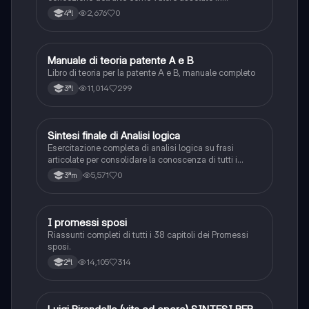
D'Annunzio.
2,676
0
4ªl
Manuale di teoria patente A e B
Italiano
Libro di teoria per la patente A e B, manuale completo
11,014
299
3ªl
S
Sintesi finale di Analisi logica
Italiano
Esercitazione completa di analisi logica su frasi
articolate per consolidare la conoscenza di tutti i
complementi.
5,571
0
3ªm
I promessi sposi
Italiano
Riassunti completi di tutti i 38 capitoli dei Promessi
sposi.
14,105
314
2ªl
Italiano