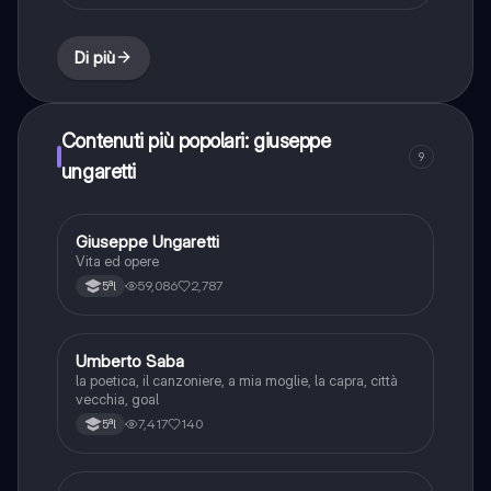
Di più
Contenuti più popolari: giuseppe
9
ungaretti
Giuseppe Ungaretti
Italiano
Vita ed opere
59,086
2,787
5ªl
Umberto Saba
Italiano
la poetica, il canzoniere, a mia moglie, la capra, città
vecchia, goal
7,417
140
5ªl