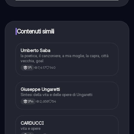
Sì, hai accesso completamente gratuito a tutti i
contenuti nell'app e puoi chattare o seguire i Creatori in
qualsiasi momento. Sbloccherai nuove funzioni
crescendo il tuo numero di follower. Inoltre, offriamo
Knowunity Premium, che consente di studiare senza
Contenuti simili
alcun limite!!
Umberto Saba
Italiano
la poetica, il canzoniere, a mia moglie, la capra, città
vecchia, goal
7,417
140
5ªl
Giuseppe Ungaretti
Italiano
Sintesi della vita e delle opere di Ungaretti
2,658
54
3ªm
CARDUCCI
Italiano
vita e opere