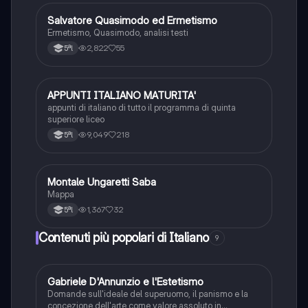
Salvatore Quasimodo ed Ermetismo
Italiano
Ermetismo, Quasimodo, analisi testi
2,822
55
5ªl
APPUNTI ITALIANO MATURITA'
Italiano
appunti di italiano di tutto il programma di quinta
superiore liceo
9,049
218
5ªl
Montale Ungaretti Saba
Italiano
Mappa
1,367
32
5ªl
Contenuti più popolari di Italiano
9
G
Gabriele D'Annunzio e l'Estetismo
Italiano
Domande sull'ideale del superuomo, il panismo e la
concezione dell'arte come valore assoluto in