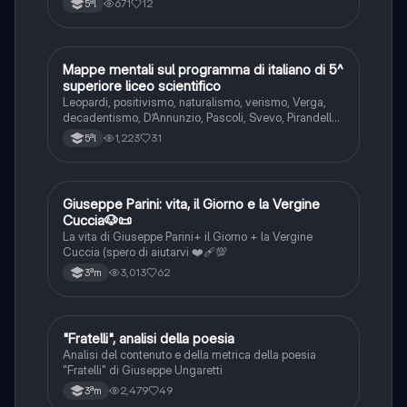
671
12
5ªl
Mappe mentali sul programma di italiano di 5^
Italiano
superiore liceo scientifico
Leopardi, positivismo, naturalismo, verismo, Verga,
decadentismo, D’Annunzio, Pascoli, Svevo, Pirandello,
Ungaretti e ermetismo
1,223
31
5ªl
Giuseppe Parini: vita, il Giorno e la Vergine
Italiano
Cuccia🐶📜
La vita di Giuseppe Parini+ il Giorno + la Vergine
Cuccia (spero di aiutarvi ❤️‍🩹💯
3,013
62
3ªm
"Fratelli", analisi della poesia
Italiano
Analisi del contenuto e della metrica della poesia
"Fratelli" di Giuseppe Ungaretti
2,479
49
3ªm