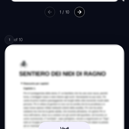
1
/
10
of
10
1