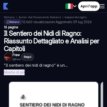
Apri l'app
Italiano
Autori del Novecento Italiano
beppe fenoglio
12.660
visualizzazioni
·
Aggiornato
29 lug 2026
·
Italiano
16 pagine
Il Sentiero dei Nidi di Ragno:
Riassunto Dettagliato e Analisi per
Capitoli
Fraw
Segui
@
fraw
"
Il sentiero dei nidi di ragno
" è un...
Mostra di più