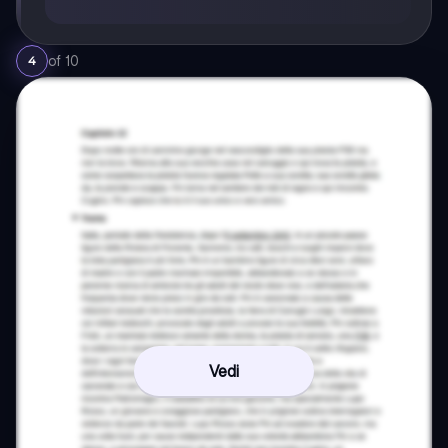
of
10
4
Vedi