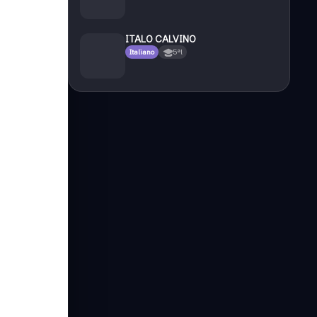
ITALO CALVINO
Italiano
5ªl