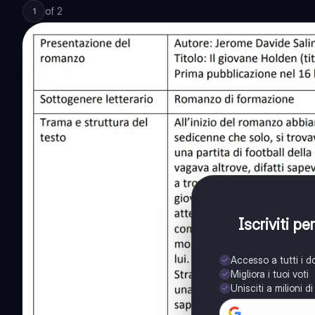
of
2
1
Iscriviti p
Accesso a tutti i 
Migliora i tuoi voti
Unisciti a milioni d