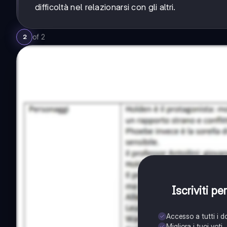
difficoltà nel relazionarsi con gli altri.
of
2
2
Iscriviti p
Accesso a tutti i 
Migliora i tuoi voti