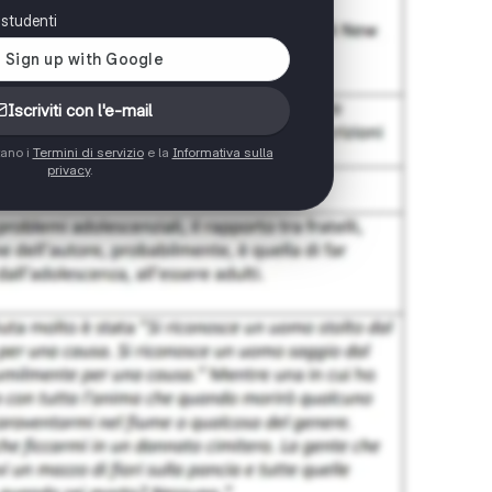
i studenti
Iscriviti con l'e-mail
tano i
Termini di servizio
e la
Informativa sulla
privacy
.