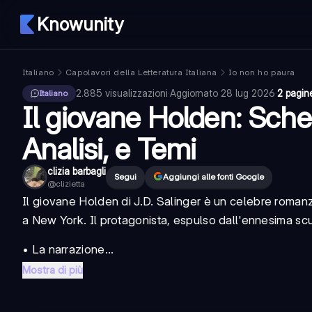
Knowunity
Italiano
Capolavori della Letteratura Italiana
Io non ho paura
2.885
visualizzazioni
·
Aggiornato
28 lug 2026
·
2 pagin
Italiano
Il giovane Holden: Sched
Analisi, e Temi
clizia barbagli
Segui
Aggiungi alle fonti Google
@
clizietta
Il giovane Holden
di J.D. Salinger è un celebre
romanz
a New York. Il protagonista, espulso dall'ennesima scuo
• La narrazione...
Mostra di più