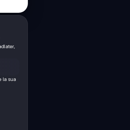
y
dlater,
e la sua