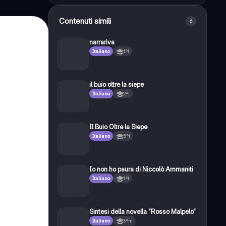
Contenuti simili
6
narrariva
Italiano
1ªl
il buio oltre la siepe
Italiano
2ªl
Il Buio Oltre la Siepe
Italiano
5ªl
Io non ho paura di Niccolò Ammaniti
Italiano
1ªl
Sintesi della novella "Rosso Malpelo"
Italiano
3ªm