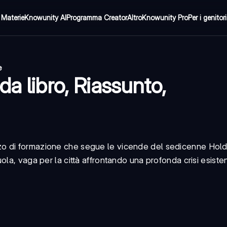
Materie
Knowunity AI
Programma Creator
Altro
Knowunity Pro
Per i genitori
e
a libro, Riassunto,
o di formazione
che segue le vicende del sedicenne Hold
la, vaga per la città affrontando una profonda crisi esisten