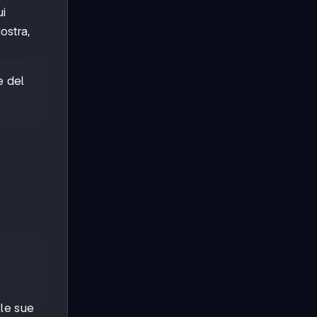
ui
ostra,
e del
 le sue