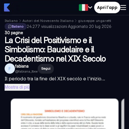
Apri l'app
Italiano
Autori del Novecento Italiano
giuseppe ungaretti
24.277
visualizzazioni
·
Aggiornato
20 lug 2026
·
Italiano
30 pagine
La Crisi del Positivismo e il
Simbolismo: Baudelaire e il
Decadentismo nel XIX Secolo
fabiana
F
Segui
@
fabiana_ttxw
Il periodo tra la fine del XIX secolo e l'inizio...
Mostra di più