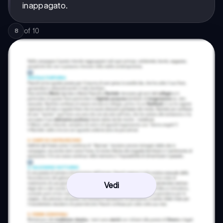
inappagato.
of
10
8
Vedi