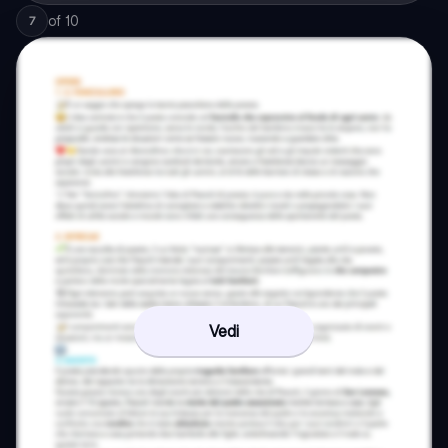
of
10
7
Vedi