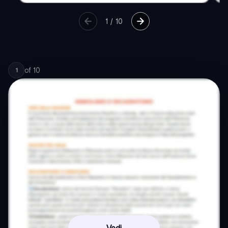
1
/
10
of
10
1