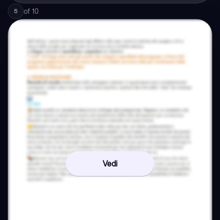
of
10
5
Vedi