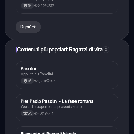
2,527
37
5ªl
Di più
Contenuti più popolari: Ragazzi di vita
3
Pasolini
Italiano
Appunti su Pasolini
5,261
107
5ªl
Pier Paolo Pasolini - La fase romana
Italiano
Word di supporto alla presentazione
4,019
111
5ªl
Riassunto di Rosso Malpelo
Italiano