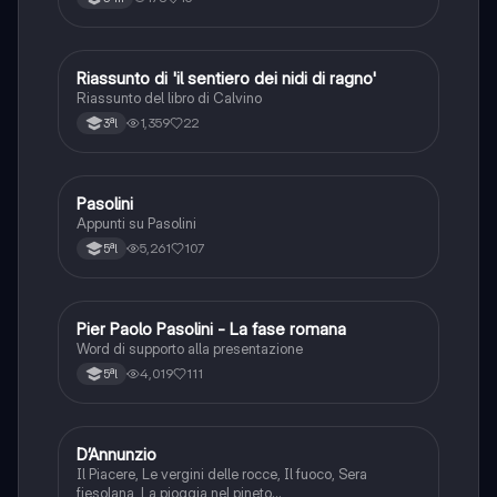
Riassunto di 'il sentiero dei nidi di ragno'
Italiano
Riassunto del libro di Calvino
1,359
22
3ªl
Pasolini
Italiano
Appunti su Pasolini
5,261
107
5ªl
Pier Paolo Pasolini - La fase romana
Italiano
Word di supporto alla presentazione
4,019
111
5ªl
D’Annunzio
Italiano
Il Piacere, Le vergini delle rocce, Il fuoco, Sera
fiesolana, La pioggia nel pineto…