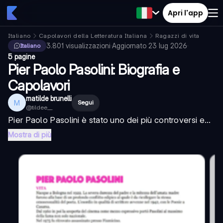
Apri l'app
Italiano
Capolavori della Letteratura Italiana
Ragazzi di vita
3.801
visualizzazioni
·
Aggiornato
23 lug 2026
·
Italiano
5 pagine
Pier Paolo Pasolini: Biografia e
Capolavori
matilde brunelli
M
Segui
@
tildee__
Pier Paolo Pasolini è stato uno dei più controversi e...
Mostra di più