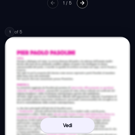
1
/
5
of
5
1
Vedi