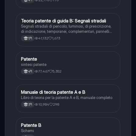
Teoria patente di guida B: Segnali stradali
Ed. civ.
Segnali stradali di pericolo, luminosi, di prescrizione,
di indicazione, temporanei, complementari, pannelli
integrativi, segnaletica orizzontale, segnalazioni
41,132
1,673
5ªl
agenti del traffico, distanza di visibilità per l‘arresto,
minima di sicurezza.
Patente
Altro
sintesi patente
77,467
5,352
4ªl
Manuale di teoria patente A e B
Italiano
Libro di teoria per la patente A e B, manuale completo
10,984
298
3ªl
Patente B
Altro
Schemi