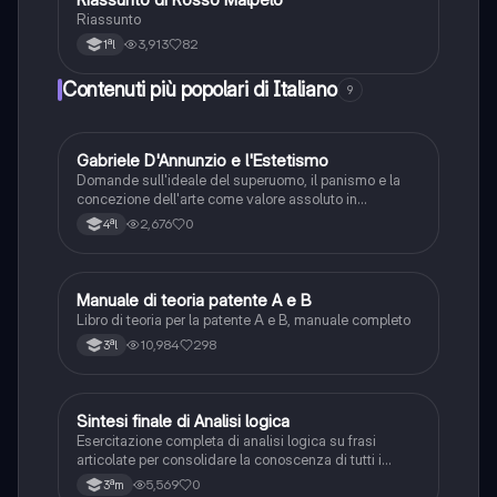
Riassunto
3,913
82
1ªl
Contenuti più popolari di Italiano
9
G
Gabriele D'Annunzio e l'Estetismo
Italiano
Domande sull'ideale del superuomo, il panismo e la
concezione dell'arte come valore assoluto in
D'Annunzio.
2,676
0
4ªl
Manuale di teoria patente A e B
Italiano
Libro di teoria per la patente A e B, manuale completo
10,984
298
3ªl
S
Sintesi finale di Analisi logica
Italiano
Esercitazione completa di analisi logica su frasi
articolate per consolidare la conoscenza di tutti i
complementi.
5,569
0
3ªm