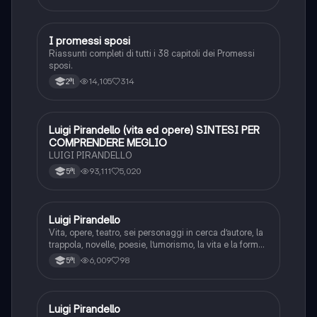
I promessi sposi
Italiano
Riassunti completi di tutti i 38 capitoli dei Promessi
sposi.
14,105
314
2ªl
Luigi Pirandello (vita ed opere) SINTESI PER
Italiano
COMPRENDERE MEGLIO
LUIGI PIRANDELLO
93,111
5,020
5ªl
Luigi Pirandello
Italiano
Vita, opere, teatro, sei personaggi in cerca d’autore, la
trappola, novelle, poesie, l’umorismo, la vita e la forma,
frantumazione dell’Io, la civiltà moderna e
6,009
98
5ªl
l’alienazione, il treno ha fischiato, canta l’epistola, i
romanzi, io e il mio naso
Luigi Pirandello
Italiano