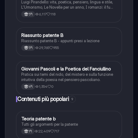
Luigi Pirandello: vita, poetica, pensiero, lingua e stile,
L'Umorismo, Le Novelle per un anno, I romanzi: il fu
Mattia Pascal, Quaderni di Serafino Gubbio operatore;
6,117
118
5ªl
Uno, nessuno e centomila; il teatro: Sei personaggi in
cerca d'autore; Enrico IV.
Riassunto patente B
Italiano
Riassunto patente B - appunti presi a lezione
29,765
955
5ªl
G
Giovanni Pascoli e la Poetica del Fanciullino
Italiano
Pratica sui temi del nido, del mistero e sulla funzione
intuitiva della poesia nel pensiero pascoliano.
1,354
0
4ªl
Contenuti più popolari
9
Teoria patente b
Altro
Tutti gli argomenti per la patente
22,409
717
1ªl