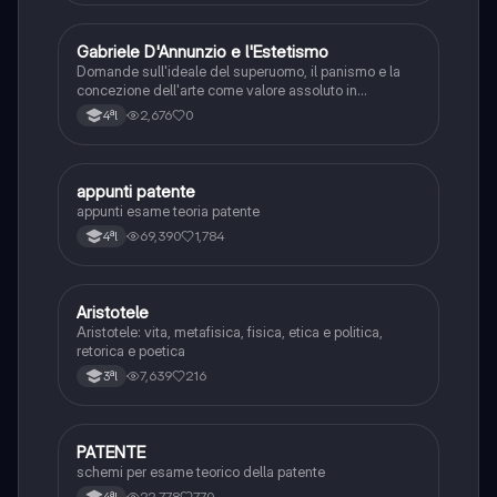
G
Gabriele D'Annunzio e l'Estetismo
Italiano
Domande sull'ideale del superuomo, il panismo e la
concezione dell'arte come valore assoluto in
D'Annunzio.
2,676
0
4ªl
appunti patente
Altro
appunti esame teoria patente
69,390
1,784
4ªl
Aristotele
Filosofia
Aristotele: vita, metafisica, fisica, etica e politica,
retorica e poetica
7,639
216
3ªl
PATENTE
Altro
schemi per esame teorico della patente
22,778
770
4ªl