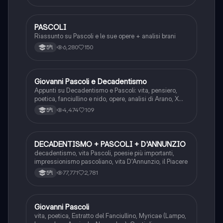
componimenti.
PASCOLI
Italiano
Riassunto su Pascoli e le sue opere + analisi brani
6,280
150
5ªl
Giovanni Pascoli e Decadentismo
Italiano
Appunti su Decadentismo e Pascoli: vita, pensiero,
poetica, fanciullino e nido, opere, analisi di Arano, X
agosto e Il gelsomino notturno
4,474
109
5ªl
DECADENTISMO + PASCOLI + D'ANNUNZIO
Italiano
decadentismo, vita Pascoli, poesie più importanti,
impressionismo pascoliano, vita D'Annunzio, il Piacere
77,771
2,781
5ªl
Giovanni Pascoli
Italiano
vita, poetica, Estratto del Fanciullino, Myricae (Lampo,