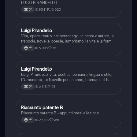
LUIGI PIRANDELLO
93,111
5,020
5ªl
Luigi Pirandello
Italiano
Vita, opere, teatro, sei personaggi in cerca d’autore, la
trappola, novelle, poesie, l’umorismo, la vita e la forma,
frantumazione dell’Io, la civiltà moderna e
6,009
98
5ªl
l’alienazione, il treno ha fischiato, canta l’epistola, i
romanzi, io e il mio naso
Luigi Pirandello
Italiano
Luigi Pirandello: vita, poetica, pensiero, lingua e stile,
L'Umorismo, Le Novelle per un anno, I romanzi: il fu
Mattia Pascal, Quaderni di Serafino Gubbio operatore;
6,118
118
5ªl
Uno, nessuno e centomila; il teatro: Sei personaggi in
cerca d'autore; Enrico IV.
Riassunto patente B
Italiano
Riassunto patente B - appunti presi a lezione
29,789
955
5ªl