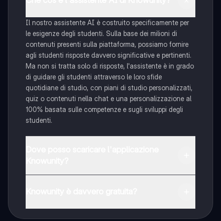
Che cos'è l'assistente AI di Knowunity?
Il nostro assistente AI è costruito specificamente per
le esigenze degli studenti. Sulla base dei milioni di
contenuti presenti sulla piattaforma, possiamo fornire
agli studenti risposte davvero significative e pertinenti.
Ma non si tratta solo di risposte, l'assistente è in grado
di guidare gli studenti attraverso le loro sfide
quotidiane di studio, con piani di studio personalizzati,
quiz o contenuti nella chat e una personalizzazione al
100% basata sulle competenze e sugli sviluppi degli
studenti.
Dove posso scaricare l'applicazione
Knowunity?
È possibile scaricare l'applicazione dal Google Play
Store e dall'Apple App Store.
Knowunity è davvero gratuita?
Sì, hai accesso completamente gratuito a tutti i