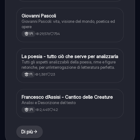
Giovanni Pascoli
Italiano
Giovanni Pascoli: vita, visione del mondo, poetica ed
opere
29,576
754
5ªl
La poesia - tutto ciò che serve per analizzarla
Italiano
Tutti gli aspetti analizzabili della poesia, rime e figure
retoriche, per un’interrogazione di letteratura perfetta.
1,381
23
1ªl
Francesco d’Assisi - Cantico delle Creature
Italiano
Analisi e Descrizione del testo
2,445
42
3ªl
Di più