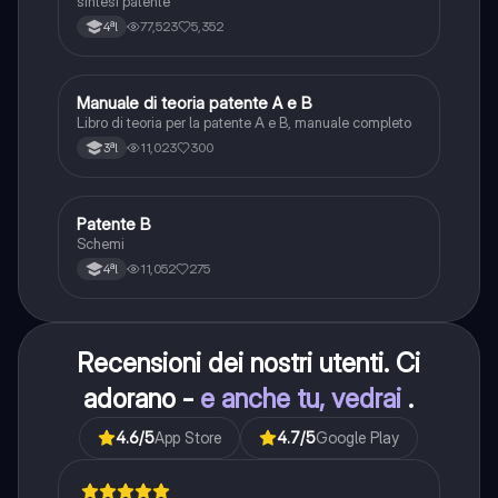
sintesi patente
77,523
5,352
4ªl
Manuale di teoria patente A e B
Italiano
Libro di teoria per la patente A e B, manuale completo
11,023
300
3ªl
Patente B
Altro
Schemi
11,052
275
4ªl
Recensioni dei nostri utenti. Ci
adorano -
e anche tu, vedrai
.
4.6
/5
App Store
4.7
/5
Google Play