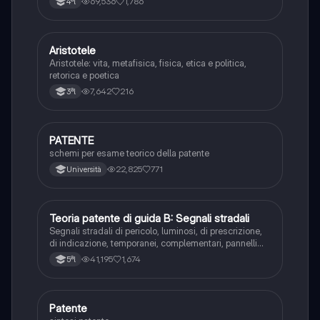
69,536
1,786
4ªl
Aristotele
Filosofia
Aristotele: vita, metafisica, fisica, etica e politica,
retorica e poetica
7,642
216
3ªl
PATENTE
Altro
schemi per esame teorico della patente
22,825
771
Università
Teoria patente di guida B: Segnali stradali
Ed. civ.
Segnali stradali di pericolo, luminosi, di prescrizione,
di indicazione, temporanei, complementari, pannelli
integrativi, segnaletica orizzontale, segnalazioni
41,195
1,674
5ªl
agenti del traffico, distanza di visibilità per l‘arresto,
minima di sicurezza.
Patente
Altro