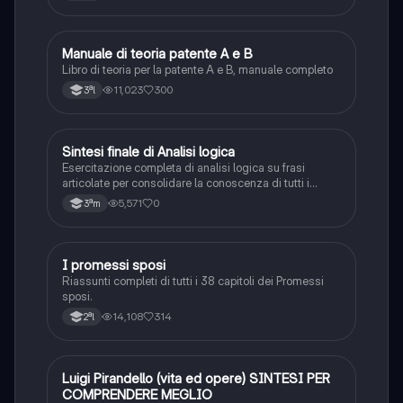
Manuale di teoria patente A e B
Italiano
Libro di teoria per la patente A e B, manuale completo
11,023
300
3ªl
S
Sintesi finale di Analisi logica
Italiano
Esercitazione completa di analisi logica su frasi
articolate per consolidare la conoscenza di tutti i
complementi.
5,571
0
3ªm
I promessi sposi
Italiano
Riassunti completi di tutti i 38 capitoli dei Promessi
sposi.
14,108
314
2ªl
Luigi Pirandello (vita ed opere) SINTESI PER
Italiano
COMPRENDERE MEGLIO