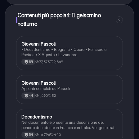
Contenuti più popolari: Il gelsomino
9
notturno
Giovanni Pascoli
Italiano
• Decadentismo • Biografia • Opere • Pensiero e
Poetica • X Agosto • Lavandare
77,373
2,869
5ªl
Giovanni Pascoli
Italiano
Appunti completi su Pascoli
1,690
32
4ªl
Decadentismo
Italiano
Nel documento è presente una descrizione del
periodo decadente in Francia e in Italia. Vengono tratti
"Charles Baudelaire", "Giovanni Pascoli" e i poeti
16,796
440
5ªl
maledetti. di questi autori sono spiegati alcuni