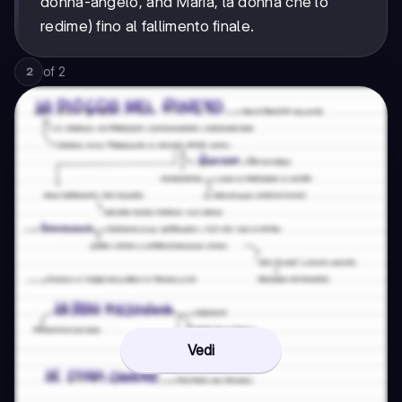
donna-angelo, and Maria, la donna che lo
redime) fino al fallimento finale.
of
2
2
Vedi