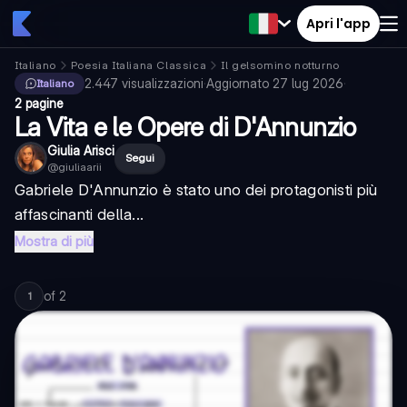
Apri l'app
Italiano
Poesia Italiana Classica
Il gelsomino notturno
2.447
visualizzazioni
·
Aggiornato
27 lug 2026
·
Italiano
2 pagine
La Vita e le Opere di D'Annunzio
Giulia Arisci
Segui
@
giuliaarii
Gabriele D'Annunzio è stato uno dei protagonisti più
affascinanti della...
Mostra di più
of
2
1