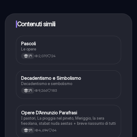
contenuti nell'app e puoi chattare o seguire i Creatori in
qualsiasi momento. Sbloccherai nuove funzioni
crescendo il tuo numero di follower. Inoltre, offriamo
Knowunity Premium, che consente di studiare senza
Contenuti simili
alcun limite!!
Pascoli
Italiano
Le opere
2,070
24
2ªl
Decadentismo e Simbolismo
Italiano
Decadentismo e sembolismo
9,266
183
2ªl
Opere D’Annunzio Parafrasi
Italiano
I pastori, La pioggia nel pineto, Meriggio, la sera
fiesolana, stabat nuda aestas + breve riassunto di tutti
4,694
64
5ªl