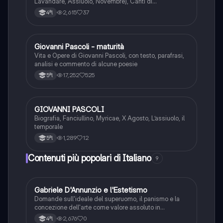
Lavandare, Assiuolo, Novembre), Canti di
Castelvecchio (Gelsomino notturno), La grande
2,615
37
4ªl
proletaria si è mossa
Giovanni Pascoli - maturità
Italiano
Vita e Opere di Giovanni Pascoli, con testo, parafrasi,
analisi e commento di alcune poesie
17,252
525
5ªl
GIOVANNI PASCOLI
Italiano
Biografia, Fanciullino, Myricae, X Agosto, L’assiuolo, il
temporale
1,289
12
5ªl
Contenuti più popolari di Italiano
9
G
Gabriele D'Annunzio e l'Estetismo
Italiano
Domande sull'ideale del superuomo, il panismo e la
concezione dell'arte come valore assoluto in
D'Annunzio.
2,676
0
4ªl