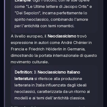
Example
: Ugo Foscolo, con le sue opere
come "Le Ultime lettere di Jacopo Ortis" e
"Dei Sepolcri", incarna perfettamente lo
spirito neoclassico, combinando l'amore
per l'antichità con temi romantici.
A livello europeo, il
Neoclassicismo
trovò
espressione in autori come André Chénier in
Francia e Friedrich Hölderlin in Germania,
dimostrando la portata internazionale di questo
movimento culturale.
Definition
: Il
Neoclassicismo italiano
letteratura
si riferisce alla produzione
letteraria in Italia influenzata dagli ideali
neoclassici, caratterizzata da un ritorno ai
modelli e ai temi dell'antichità classica.