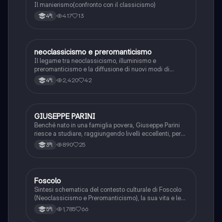
Il manierismo(confronto con il classicismo)
417
13
4ªl
neoclassicismo e preromanticismo
Italiano
Il legame tra neoclassicismo, illuminismo e
preromanticismo e la diffusione di nuovi modi di
pensare in tutta europa.
2,420
42
4ªl
GIUSEPPE PARINI
Italiano
Benché nato in una famiglia povera, Giuseppe Parini
riesce a studiare, raggiungendo livelli eccellenti, per
poi diventare una personalità di spicco nella Milano
890
25
3ªl
del suo tempo, grazie soprattutto alla sua aspra critica
dei valori corrotti dell'aristocrazia
Foscolo
Italiano
Sintesi schematica del contesto culturale di Foscolo
(Neoclassicismo e Preromanticismo), la sua vita e le
sue idee, e le sue opere ("Le ultime lettere di Jacopo
1,785
66
5ªl
Ortis", Odi e Sonetti, "Dei Sepolcri", "Le Grazie")