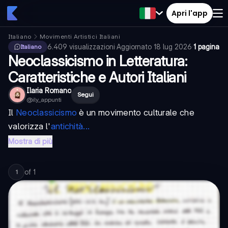
Apri l'app
Italiano
Movimenti Artistici Italiani
6.409
visualizzazioni
·
Aggiornato
18 lug 2026
·
1 pagina
Italiano
Neoclassicismo in Letteratura:
Caratteristiche e Autori Italiani
Ilaria Romano
Segui
@
ily_appunti
Il
Neoclassicismo
è un movimento culturale che
valorizza l'
antichità...
Mostra di più
of
1
1