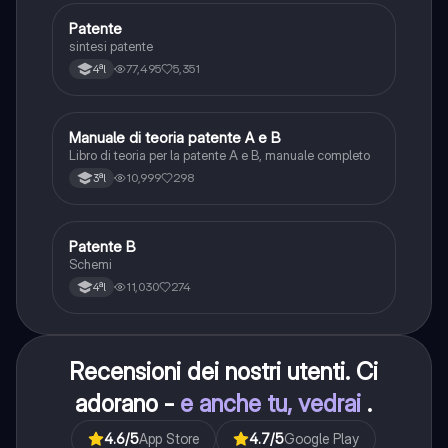
Patente
Altro
sintesi patente
77,495
5,351
4ªl
Manuale di teoria patente A e B
Italiano
Libro di teoria per la patente A e B, manuale completo
10,999
298
3ªl
Patente B
Altro
Schemi
11,030
274
4ªl
Recensioni dei nostri utenti. Ci
adorano -
e anche tu, vedrai
.
4.6
/5
App Store
4.7
/5
Google Play