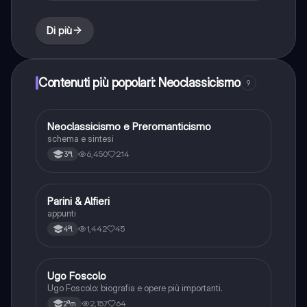
Di più
Contenuti più popolari: Neoclassicismo
9
Neoclassicismo e Preromanticismo
Italiano
schema e sintesi
6,450
214
3ªl
Parini & Alfieri
Italiano
appunti
1,442
45
4ªl
Ugo Foscolo
Italiano
Ugo Foscolo: biografia e opere più importanti.
2,157
64
2ªm