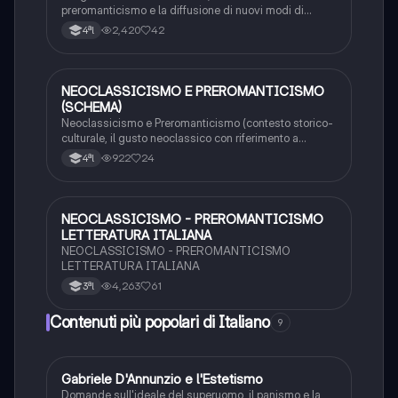
preromanticismo e la diffusione di nuovi modi di
pensare in tutta europa.
2,420
42
4ªl
NEOCLASSICISMO E PREROMANTICISMO
Italiano
(SCHEMA)
Neoclassicismo e Preromanticismo (contesto storico-
culturale, il gusto neoclassico con riferimento a
Winckelmann, il gusto preromantico nei diversi paesi
922
24
4ªl
europei, il romanzo in Italia e in Germania, le radici
comuni e approfondimento su Ugo Foscolo).
NEOCLASSICISMO - PREROMANTICISMO
Italiano
LETTERATURA ITALIANA
NEOCLASSICISMO - PREROMANTICISMO
LETTERATURA ITALIANA
4,263
61
3ªl
Contenuti più popolari di Italiano
9
G
Gabriele D'Annunzio e l'Estetismo
Italiano
Domande sull'ideale del superuomo, il panismo e la