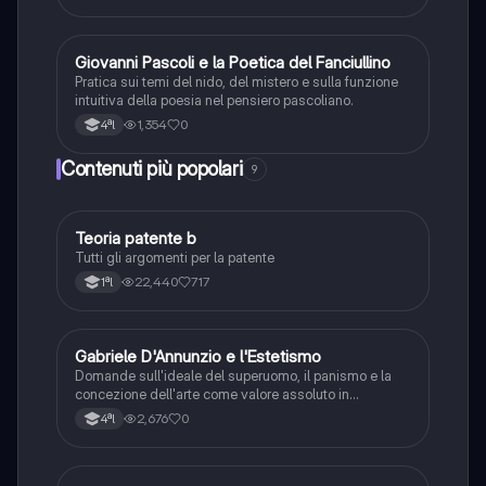
G
Giovanni Pascoli e la Poetica del Fanciullino
Italiano
Pratica sui temi del nido, del mistero e sulla funzione
intuitiva della poesia nel pensiero pascoliano.
1,354
0
4ªl
Contenuti più popolari
9
Teoria patente b
Altro
Tutti gli argomenti per la patente
22,440
717
1ªl
G
Gabriele D'Annunzio e l'Estetismo
Italiano
Domande sull'ideale del superuomo, il panismo e la
concezione dell'arte come valore assoluto in
D'Annunzio.
2,676
0
4ªl