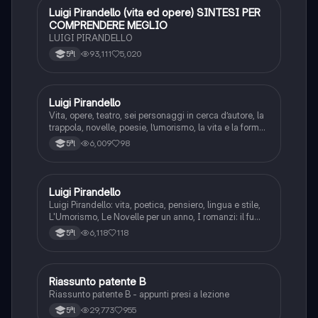
Luigi Pirandello (vita ed opere) SINTESI PER
Italiano
COMPRENDERE MEGLIO
LUIGI PIRANDELLO
93,111
5,020
5ªl
Luigi Pirandello
Italiano
Vita, opere, teatro, sei personaggi in cerca d’autore, la
trappola, novelle, poesie, l’umorismo, la vita e la forma,
frantumazione dell’Io, la civiltà moderna e
6,009
98
5ªl
l’alienazione, il treno ha fischiato, canta l’epistola, i
romanzi, io e il mio naso
Luigi Pirandello
Italiano
Luigi Pirandello: vita, poetica, pensiero, lingua e stile,
L'Umorismo, Le Novelle per un anno, I romanzi: il fu
Mattia Pascal, Quaderni di Serafino Gubbio operatore;
6,118
118
5ªl
Uno, nessuno e centomila; il teatro: Sei personaggi in
cerca d'autore; Enrico IV.
Riassunto patente B
Italiano
Riassunto patente B - appunti presi a lezione
29,773
955
5ªl