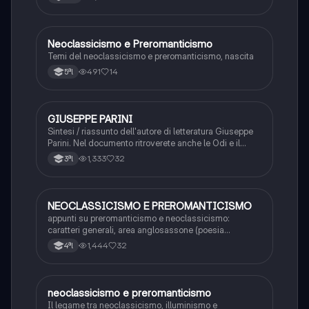
Neoclassicismo e Preromanticismo
Italiano
Temi del neoclassicismo e preromanticismo, nascita
491
14
5ªl
GIUSEPPE PARINI
Italiano
Sintesi / riassunto dell'autore di letteratura Giuseppe
Parini. Nel documento ritroverete anche le Odi e il
giorno.
1,333
32
3ªl
NEOCLASSICISMO E PREROMANTICISMO
Italiano
appunti su preromanticismo e neoclassicismo:
caratteri generali, area anglosassone (poesia
cimiteriale e il concetto di sublime), area germanica
1,444
32
4ªl
(sturm and drung, Goethe e Scheller)
neoclassicismo e preromanticismo
Italiano
Il legame tra neoclassicismo, illuminismo e