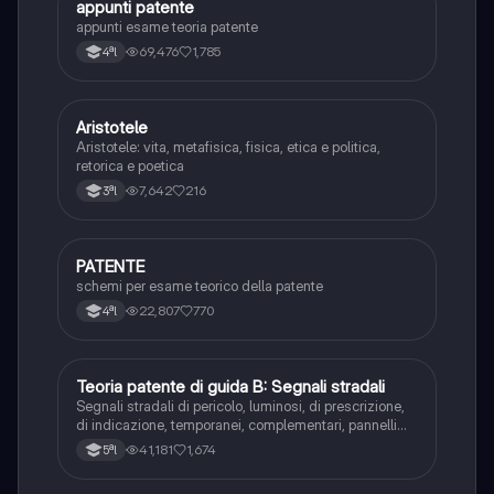
appunti patente
Altro
appunti esame teoria patente
69,476
1,785
4ªl
Aristotele
Filosofia
Aristotele: vita, metafisica, fisica, etica e politica,
retorica e poetica
7,642
216
3ªl
PATENTE
Altro
schemi per esame teorico della patente
22,807
770
4ªl
Teoria patente di guida B: Segnali stradali
Ed. civ.
Segnali stradali di pericolo, luminosi, di prescrizione,
di indicazione, temporanei, complementari, pannelli
integrativi, segnaletica orizzontale, segnalazioni
41,181
1,674
5ªl
agenti del traffico, distanza di visibilità per l‘arresto,
minima di sicurezza.