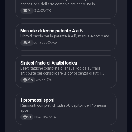
concezione dell'arte come valore assoluto in
D'Annunzio.
2,676
0
4ªl
Manuale di teoria patente A e B
Italiano
Libro di teoria per la patente A e B, manuale completo
10,999
298
3ªl
S
Sintesi finale di Analisi logica
Italiano
Esercitazione completa di analisi logica su frasi
articolate per consolidare la conoscenza di tutti i
complementi.
5,571
0
3ªm
I promessi sposi
Italiano
Riassunti completi di tutti i 38 capitoli dei Promessi
sposi.
14,105
314
2ªl