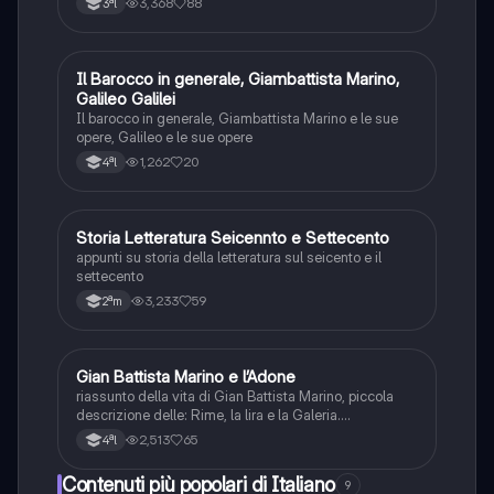
3,368
88
3ªl
Il Barocco in generale, Giambattista Marino,
Italiano
Galileo Galilei
Il barocco in generale, Giambattista Marino e le sue
opere, Galileo e le sue opere
1,262
20
4ªl
Storia Letteratura Seicennto e Settecento
Italiano
appunti su storia della letteratura sul seicento e il
settecento
3,233
59
2ªm
Gian Battista Marino e l’Adone
Italiano
riassunto della vita di Gian Battista Marino, piccola
descrizione delle: Rime, la lira e la Galeria.
Spiegazione dell’Adone
2,513
65
4ªl
Contenuti più popolari di Italiano
9