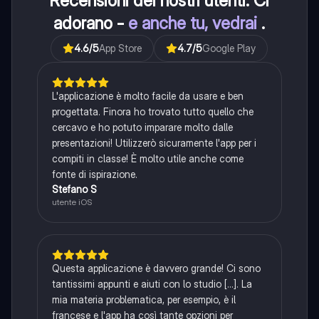
Recensioni dei nostri utenti. Ci
adorano -
e anche tu, vedrai
.
4.6
/5
App Store
4.7
/5
Google Play
L'applicazione è molto facile da usare e ben
progettata. Finora ho trovato tutto quello che
cercavo e ho potuto imparare molto dalle
presentazioni! Utilizzerò sicuramente l'app per i
compiti in classe! È molto utile anche come
fonte di ispirazione.
Stefano S
utente iOS
Questa applicazione è davvero grande! Ci sono
tantissimi appunti e aiuti con lo studio [...]. La
mia materia problematica, per esempio, è il
francese e l'app ha così tante opzioni per