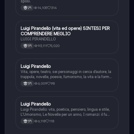
sposi.
14,105
314
2ªl
Luigi Pirandello (vita ed opere) SINTESI PER
Italiano
COMPRENDERE MEGLIO
LUIGI PIRANDELLO
93,111
5,020
5ªl
Luigi Pirandello
Italiano
Vita, opere, teatro, sei personaggi in cerca d’autore, la
trappola, novelle, poesie, l’umorismo, la vita e la forma,
frantumazione dell’Io, la civiltà moderna e
6,009
98
5ªl
l’alienazione, il treno ha fischiato, canta l’epistola, i
romanzi, io e il mio naso
Luigi Pirandello
Italiano
Luigi Pirandello: vita, poetica, pensiero, lingua e stile,
L'Umorismo, Le Novelle per un anno, I romanzi: il fu
Mattia Pascal, Quaderni di Serafino Gubbio operatore;
6,118
118
5ªl
Uno, nessuno e centomila; il teatro: Sei personaggi in
cerca d'autore; Enrico IV.