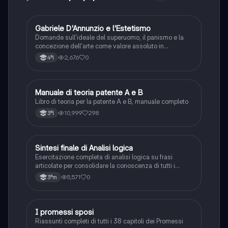
G
Gabriele D'Annunzio e l'Estetismo
Italiano
Domande sull'ideale del superuomo, il panismo e la
concezione dell'arte come valore assoluto in
D'Annunzio.
2,676
0
4ªl
Manuale di teoria patente A e B
Italiano
Libro di teoria per la patente A e B, manuale completo
10,999
298
3ªl
S
Sintesi finale di Analisi logica
Italiano
Esercitazione completa di analisi logica su frasi
articolate per consolidare la conoscenza di tutti i
complementi.
5,571
0
3ªm
I promessi sposi
Italiano
Riassunti completi di tutti i 38 capitoli dei Promessi