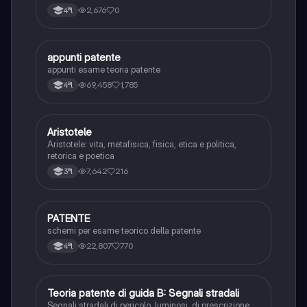
D'Annunzio.
2,676
0
4ªl
appunti patente
Altro
appunti esame teoria patente
69,458
1,785
4ªl
Aristotele
Filosofia
Aristotele: vita, metafisica, fisica, etica e politica,
retorica e poetica
7,642
216
3ªl
PATENTE
Altro
schemi per esame teorico della patente
22,807
770
4ªl
Teoria patente di guida B: Segnali stradali
Ed. civ.
Segnali stradali di pericolo, luminosi, di prescrizione,