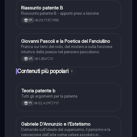
Riassunto patente B
Italiano
Riassunto patente B - appunti presi a lezione
29,773
955
5ªl
G
Giovanni Pascoli e la Poetica del Fanciullino
Italiano
Pratica sui temi del nido, del mistero e sulla funzione
intuitiva della poesia nel pensiero pascoliano.
1,354
0
4ªl
Contenuti più popolari
9
Teoria patente b
Altro
Tutti gli argomenti per la patente
22,429
717
1ªl
G
Gabriele D'Annunzio e l'Estetismo
Italiano
Domande sull'ideale del superuomo, il panismo e la
concezione dell'arte come valore assoluto in