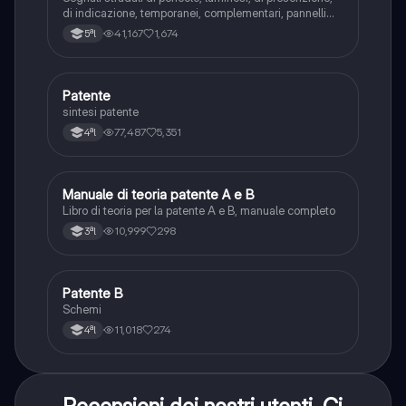
di indicazione, temporanei, complementari, pannelli
integrativi, segnaletica orizzontale, segnalazioni
41,167
1,674
5ªl
agenti del traffico, distanza di visibilità per l‘arresto,
minima di sicurezza.
Patente
Altro
sintesi patente
77,487
5,351
4ªl
Manuale di teoria patente A e B
Italiano
Libro di teoria per la patente A e B, manuale completo
10,999
298
3ªl
Patente B
Altro
Schemi
11,018
274
4ªl