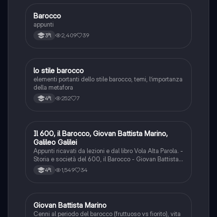
Barocco
Italiano
appunti
2,409
39
3ªl
lo stile barocco
Italiano
elementi portanti dello stile barocco, temi, l’importanza
della metafora
252
7
4ªl
Il 600, il Barocco, Giovan Battista Marino,
Italiano
Galileo Galilei
Appunti ricavati da lezioni e dal libro Vola Alta Parola. -
Storia e società del 600, il Barocco - Giovan Battista
Marino: vita, opere + testi con analisi, parafrasi e figure
1,549
34
4ªl
retoriche - Galileo Galilei: vita, opere, il saggiatore
Giovan Battista Marino
Italiano
Cenni al periodo del barocco (fruttuoso vs fiorito), vita