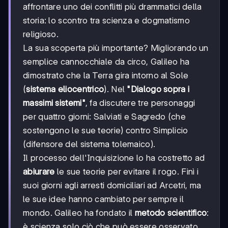
affrontare uno dei conflitti più drammatici della
storia: lo scontro tra scienza e dogmatismo
religioso.
La sua scoperta più importante? Migliorando un
semplice cannocchiale da circo, Galileo ha
dimostrato che la Terra gira intorno al Sole
(
sistema eliocentrico
). Nel
"Dialogo sopra i
massimi sistemi"
, fa discutere tre personaggi
per quattro giorni: Salviati e Sagredo (che
sostengono le sue teorie) contro Simplicio
(difensore del sistema tolemaico).
Il processo dell'Inquisizione lo ha costretto ad
abiurare
le sue teorie per evitare il rogo. Finì i
suoi giorni agli arresti domiciliari ad Arcetri, ma
le sue idee hanno cambiato per sempre il
mondo. Galileo ha fondato il
metodo scientifico
:
è scienza solo ciò che può essere osservato,