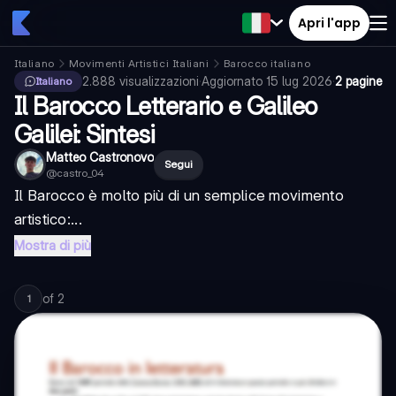
Apri l'app
Italiano
Movimenti Artistici Italiani
Barocco italiano
2.888
visualizzazioni
·
Aggiornato
15 lug 2026
·
2 pagine
Italiano
Il Barocco Letterario e Galileo
Galilei: Sintesi
Matteo Castronovo
Segui
@
castro_04
Il Barocco è molto più di un semplice movimento
artistico:...
Mostra di più
of
2
1