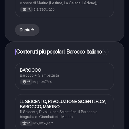
e opere di Marino (Le rime, La Galeria, L’Adone),
marinismo (Gabriello Chiabrera, Ciro di Pers)
8,336
256
4ªl
Di più
Contenuti più popolari: Barocco italiano
9
BAROCCO
Italiano
Barocco + Giambattista
1,406
20
4ªl
IL SEICENTO, RIVOLUZIONE SCIENTIFICA,
Italiano
BAROCCO, MARINO
Il Seicento, Rivoluzione Scientifica, il Barocco e
biografia di Giambattista Marino
9,805
371
4ªl