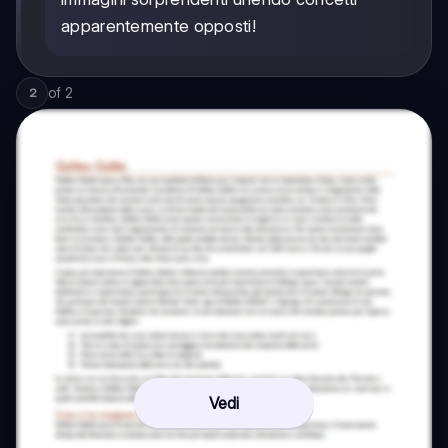
apparentemente opposti!
of
2
2
Vedi