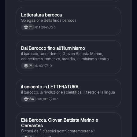
Letteratura barocca
Italiano
Spiegazione della lirica barocca
1,284
23
3ªl
Dal Barocco fino all’Illuminismo
Italiano
il barocco, l’accademia, Giovan Battista Marino,
concettismo, romanzo, arcadia, illuminismo, teatro,
letteratura utile
601
10
4ªl
il seicento in LETTERATURA
Italiano
il barocco, la rivoluzione scientifica, il teatro e la lingua
5,081
107
2ªm
Età Barocca, Giovan Battista Marino e
Italiano
Cervantes
Sintesi da “i classici nostri contemporanei”