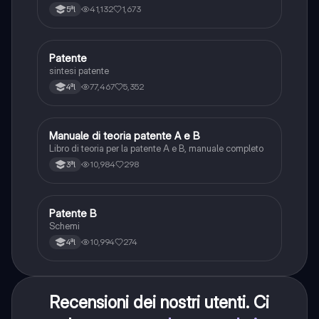
integrativi, segnaletica orizzontale, segnalazioni
41,132
1,673
5ªl
agenti del traffico, distanza di visibilità per l‘arresto,
minima di sicurezza.
Patente
Altro
sintesi patente
77,467
5,352
4ªl
Manuale di teoria patente A e B
Italiano
Libro di teoria per la patente A e B, manuale completo
10,984
298
3ªl
Patente B
Altro
Schemi
10,994
274
4ªl
Recensioni dei nostri utenti. Ci