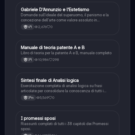
G
Gabriele D'Annunzio e l'Estetismo
Italiano
Domande sull'ideale del superuomo, il panismo e la
concezione dell'arte come valore assoluto in
D'Annunzio.
2,676
0
4ªl
Manuale di teoria patente A e B
Italiano
Libro di teoria per la patente A e B, manuale completo
10,984
298
3ªl
S
Sintesi finale di Analisi logica
Italiano
Esercitazione completa di analisi logica su frasi
articolate per consolidare la conoscenza di tutti i
complementi.
5,569
0
3ªm
I promessi sposi
Italiano
Riassunti completi di tutti i 38 capitoli dei Promessi
sposi.