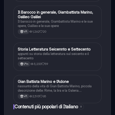
Il Barocco in generale, Giambattista Marino,
Italiano
Galileo Galilei
Il barocco in generale, Giambattista Marino e le sue
opere, Galileo e le sue opere
1,262
20
4ªl
Storia Letteratura Seicennto e Settecento
Italiano
appunti su storia della letteratura sul seicento e il
settecento
3,233
59
2ªm
Gian Battista Marino e l’Adone
Italiano
riassunto della vita di Gian Battista Marino, piccola
descrizione delle: Rime, la lira e la Galeria.
Spiegazione dell’Adone
2,513
65
4ªl
Contenuti più popolari di Italiano
9