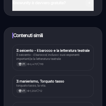
Store e dall'Apple App Store.
Knowunity è davvero gratuita?
Sì, hai accesso completamente gratuito a tutti i
contenuti nell'app e puoi chattare o seguire i Creatori in
qualsiasi momento. Sbloccherai nuove funzioni
crescendo il tuo numero di follower. Inoltre, offriamo
Knowunity Premium, che consente di studiare senza
Contenuti simili
alcun limite!!
Il seicento - il barocco e la letteratura teatrale
Italiano
Il seicento - il barocco( incluso i suoi esponenti
importanti)e la letteratura teatrale
6,470
98
3ªl
Il manierismo, Torquato tasso
Italiano
torquato tasso, la vita.
1,206
12
4ªl