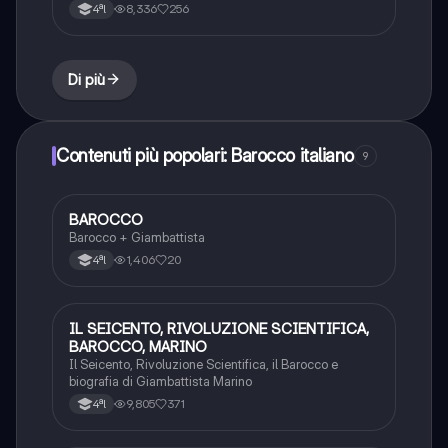
marinismo (Gabriello Chiabrera, Ciro di Pers)
8,336
256
4ªl
Di più
Contenuti più popolari: Barocco italiano
9
BAROCCO
Italiano
Barocco + Giambattista
1,406
20
4ªl
IL SEICENTO, RIVOLUZIONE SCIENTIFICA,
Italiano
BAROCCO, MARINO
Il Seicento, Rivoluzione Scientifica, il Barocco e
biografia di Giambattista Marino
9,805
371
4ªl