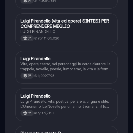
14,105
314
2ªl
Luigi Pirandello (vita ed opere) SINTESI PER
Italiano
COMPRENDERE MEGLIO
LUIGI PIRANDELLO
93,111
5,020
5ªl
Luigi Pirandello
Italiano
Vita, opere, teatro, sei personaggi in cerca d’autore, la
trappola, novelle, poesie, l’umorismo, la vita e la forma,
frantumazione dell’Io, la civiltà moderna e
6,009
98
5ªl
l’alienazione, il treno ha fischiato, canta l’epistola, i
romanzi, io e il mio naso
Luigi Pirandello
Italiano
Luigi Pirandello: vita, poetica, pensiero, lingua e stile,
L'Umorismo, Le Novelle per un anno, I romanzi: il fu
Mattia Pascal, Quaderni di Serafino Gubbio operatore;
6,117
118
5ªl
Uno, nessuno e centomila; il teatro: Sei personaggi in
cerca d'autore; Enrico IV.