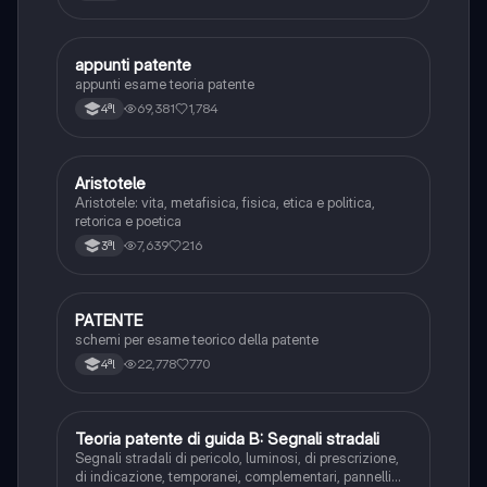
appunti patente
Altro
appunti esame teoria patente
69,381
1,784
4ªl
Aristotele
Filosofia
Aristotele: vita, metafisica, fisica, etica e politica,
retorica e poetica
7,639
216
3ªl
PATENTE
Altro
schemi per esame teorico della patente
22,778
770
4ªl
Teoria patente di guida B: Segnali stradali
Ed. civ.
Segnali stradali di pericolo, luminosi, di prescrizione,
di indicazione, temporanei, complementari, pannelli