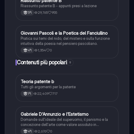
Riassunto patente B
Italiano
Riassunto patente B - appunti presi a lezione
29,765
955
5ªl
G
Giovanni Pascoli e la Poetica del Fanciullino
Italiano
Pratica sui temi del nido, del mistero e sulla funzione
intuitiva della poesia nel pensiero pascoliano.
1,354
0
4ªl
Contenuti più popolari
9
Teoria patente b
Altro
Tutti gli argomenti per la patente
22,409
717
1ªl
G
Gabriele D'Annunzio e l'Estetismo
Italiano
Domande sull'ideale del superuomo, il panismo e la
concezione dell'arte come valore assoluto in
D'Annunzio.
2,676
0
4ªl