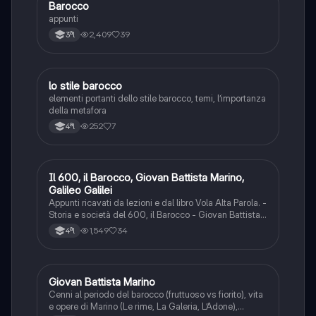
Barocco
Italiano
appunti
2,409
39
3ªl
lo stile barocco
Italiano
elementi portanti dello stile barocco, temi, l’importanza
della metafora
252
7
4ªl
Il 600, il Barocco, Giovan Battista Marino,
Italiano
Galileo Galilei
Appunti ricavati da lezioni e dal libro Vola Alta Parola. -
Storia e società del 600, il Barocco - Giovan Battista
Marino: vita, opere + testi con analisi, parafrasi e figure
1,549
34
4ªl
retoriche - Galileo Galilei: vita, opere, il saggiatore
Giovan Battista Marino
Italiano
Cenni al periodo del barocco (fruttuoso vs fiorito), vita
e opere di Marino (Le rime, La Galeria, L’Adone),