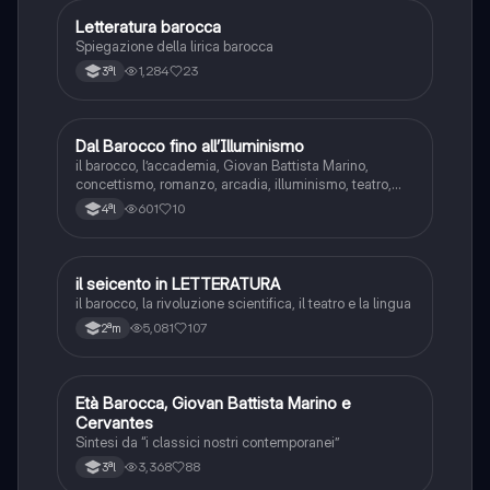
Letteratura barocca
Italiano
Spiegazione della lirica barocca
1,284
23
3ªl
Dal Barocco fino all’Illuminismo
Italiano
il barocco, l’accademia, Giovan Battista Marino,
concettismo, romanzo, arcadia, illuminismo, teatro,
letteratura utile
601
10
4ªl
il seicento in LETTERATURA
Italiano
il barocco, la rivoluzione scientifica, il teatro e la lingua
5,081
107
2ªm
Età Barocca, Giovan Battista Marino e
Italiano
Cervantes
Sintesi da “i classici nostri contemporanei”
3,368
88
3ªl