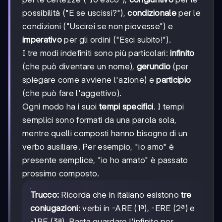
possibilità ("E se uscissi?"),
condizionale
per le
condizioni ("Uscirei se non piovesse") e
imperativo
per gli ordini ("Esci subito!").
I tre modi indefiniti sono più particolari:
infinito
(che può diventare un nome),
gerundio
(per
spiegare come avviene l'azione) e
participio
(che può fare l'aggettivo).
Ogni modo ha i suoi
tempi specifici
. I tempi
semplici sono formati da una parola sola,
mentre quelli composti hanno bisogno di un
verbo ausiliare. Per esempio, "io amo" è
presente semplice, "io ho amato" è passato
prossimo composto.
Trucco:
Ricorda che in italiano esistono
tre
coniugazioni
: verbi in -ARE (1ª), -ERE (2ª) e
-IRE (3ª). Basta guardare l'infinito per