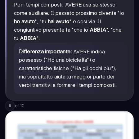
Per i tempi composti, AVERE usa se stesso
come ausiliare. Il passato prossimo diventa "io
ho avuto
", "tu
hai avuto
" e così via. Il
congiuntivo presente fa "che io
ABBIA
", "che
tu
ABBIA
".
Differenza importante:
AVERE indica
possesso ("Ho una bicicletta") o
caratteristiche fisiche ("Ha gli occhi blu"),
ma soprattutto aiuta la maggior parte dei
verbi transitivi a formare i tempi composti.
of
10
5