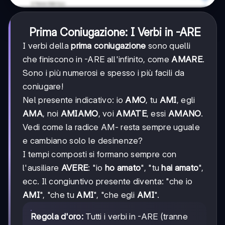
Prima Coniugazione: I Verbi in -ARE
I verbi della
prima coniugazione
sono quelli
che finiscono in -ARE all'infinito, come
AMARE
.
Sono i più numerosi e spesso i più facili da
coniugare!
Nel presente indicativo: io
AMO
, tu
AMI
, egli
AMA
, noi
AMIAMO
, voi
AMATE
, essi
AMANO
.
Vedi come la radice AM- resta sempre uguale
e cambiano solo le desinenze?
I tempi composti si formano sempre con
l'ausiliare
AVERE
: "io
ho amato
", "tu
hai amato
",
ecc. Il congiuntivo presente diventa: "che io
AMI
", "che tu
AMI
", "che egli
AMI
".
Regola d'oro:
Tutti i verbi in -ARE (tranne