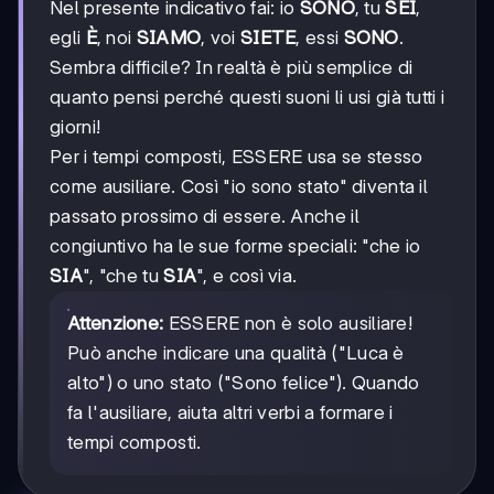
Nel presente indicativo fai: io
SONO
, tu
SEI
,
egli
È
, noi
SIAMO
, voi
SIETE
, essi
SONO
.
Sembra difficile? In realtà è più semplice di
quanto pensi perché questi suoni li usi già tutti i
giorni!
Per i tempi composti, ESSERE usa se stesso
come ausiliare. Così "io sono stato" diventa il
passato prossimo di essere. Anche il
congiuntivo ha le sue forme speciali: "che io
SIA
", "che tu
SIA
", e così via.
Attenzione:
ESSERE non è solo ausiliare!
Può anche indicare una qualità ("Luca è
alto") o uno stato ("Sono felice"). Quando
fa l'ausiliare, aiuta altri verbi a formare i
tempi composti.