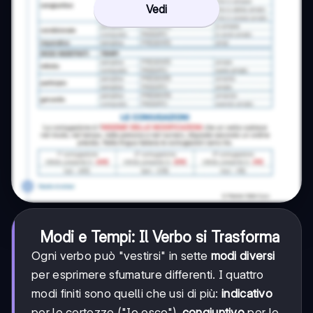
Vedi
Modi e Tempi: Il Verbo si Trasforma
Ogni verbo può "vestirsi" in sette
modi diversi
per esprimere sfumature differenti. I quattro
modi finiti sono quelli che usi di più:
indicativo
per le certezze ("Io esco"),
congiuntivo
per le