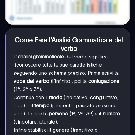
Come Fare l'Analisi Grammaticale del
Verbo
L'
analisi grammaticale
del verbo significa
riconoscere tutte le sue caratteristiche
seguendo uno schema preciso. Prima scrivi la
voce del verbo
(l'infinito), poi la
coniugazione
(1ª, 2ª o 3ª).
Continua con il
modo
(indicativo, congiuntivo,
ecc.) e il
tempo
(presente, passato prossimo,
ecc.). Indica la
persona
(1ª, 2ª, 3ª) e il
numero
(singolare, plurale).
Infine stabilisci il
genere
(transitivo o