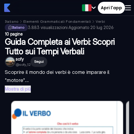
Apri l'app
Italiano
Elementi Grammaticali Fondamentali
Verbi
3.883
visualizzazioni
·
Aggiornato
20 lug 2026
·
Italiano
10 pagine
Guida Completa ai Verbi: Scopri
Tutto sui Tempi Verbali
sofy
Segui
@
sofy_12
Scoprire il mondo dei verbi è come imparare il
"motore"...
Mostra di più