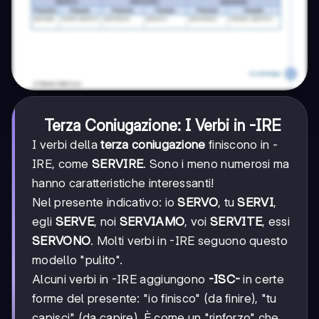
Terza Coniugazione: I Verbi in -IRE
I verbi della
terza coniugazione
finiscono in -
IRE, come
SERVIRE
. Sono i meno numerosi ma
hanno caratteristiche interessanti!
Nel presente indicativo: io
SERVO
, tu
SERVI
,
egli
SERVE
, noi
SERVIAMO
, voi
SERVITE
, essi
SERVONO
. Molti verbi in -IRE seguono questo
modello "pulito".
Alcuni verbi in -IRE aggiungono
-ISC-
in certe
forme del presente: "io finisco" (da finire), "tu
capisci" (da capire). È come un "rinforzo" che