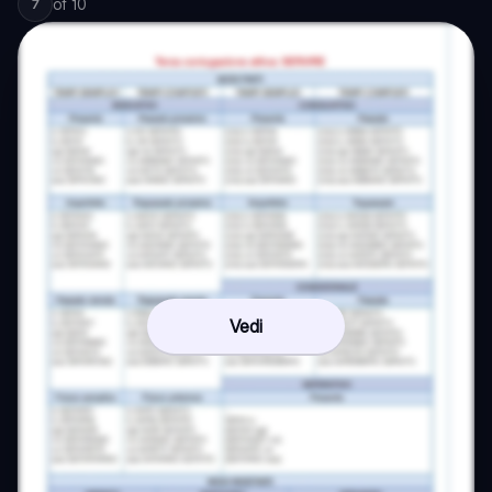
of
10
7
Vedi