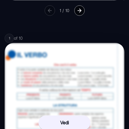
1
/
10
of
10
1
Vedi