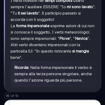
I verbi riflessivi nei
tempi composti
usano
sempre l'ausiliare ESSERE: "Io
mi sono lavato
",
"Tu
ti sei lavato
". Il participio passato si
accorda con il soggetto!
La
forma impersonale
esprime azioni di cui non
si conosce il soggetto. I verbi meteorologici
sono sempre impersonali: "
Piove
", "
Nevica
".
Altri verbi diventano impersonali con la
particella SI: "In questo ristorante
si mangia
bene".
Ricorda:
Nella forma impersonale il verbo è
sempre alla terza persona singolare, anche
quando l'azione riguarda più persone.
of
10
10