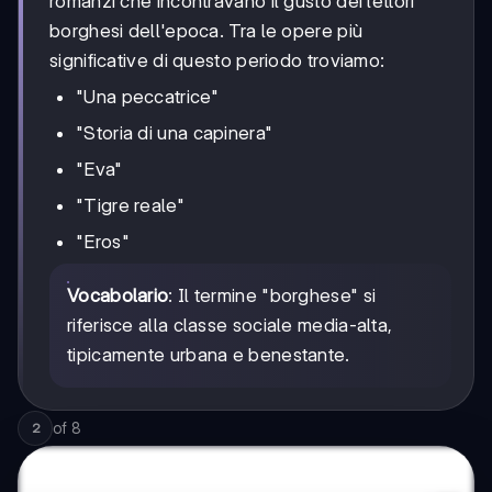
romanzi che incontravano il gusto dei lettori
borghesi dell'epoca. Tra le opere più
significative di questo periodo troviamo:
"Una peccatrice"
"Storia di una capinera"
"Eva"
"Tigre reale"
"Eros"
Vocabolario
: Il termine "borghese" si
riferisce alla classe sociale media-alta,
tipicamente urbana e benestante.
of
8
2