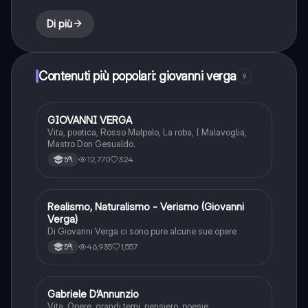
Di più
Contenuti più popolari: giovanni verga
9
GIOVANNI VERGA
Italiano
Vita, poetica, Rosso Malpelo, La roba, I Malavoglia,
Mastro Don Gesualdo.
12,770
324
5ªl
Realismo, Naturalismo - Verismo (Giovanni
Italiano
Verga)
Di Giovanni Verga ci sono pure alcune sue opere
46,935
1,557
5ªl
Gabriele D’Annunzio
Italiano
Vita, Opere, grandi temi, pensiero, poesie