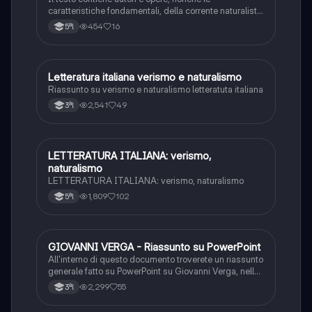
caratteristiche fondamentali, della corrente naturalista.
Il file è integrato con appunti presi a lezione
454
16
5ªl
Letteratura italiana verismo e naturalismo
Italiano
Riassunto su verismo e naturalismo letteratuta italiana
2,541
49
3ªl
LETTERATURA ITALIANA: verismo,
Italiano
naturalismo
LETTERATURA ITALIANA: verismo, naturalismo
1,809
102
5ªl
GIOVANNI VERGA - Riassunto su PowerPoint
Italiano
All'interno di questo documento troverete un riassunto
generale fatto su PowerPoint su Giovanni Verga, nello
specifico: Vita, Firenze, Milano, Il ritorno in Sicilia,
2,299
55
3ªl
Tecniche narratologiche, La poetica, I Malavoglia e
Mastro Don Gesualdo.