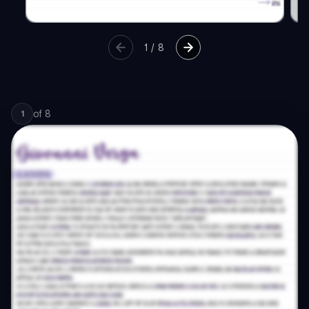
1
/
8
of
8
1