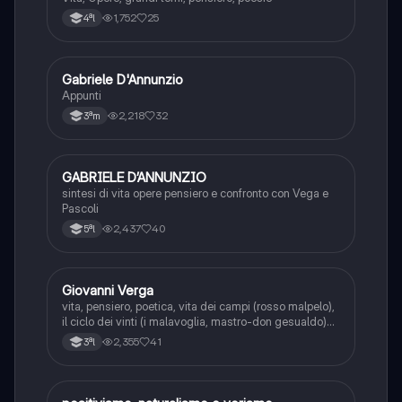
1,752
25
4ªl
Gabriele D'Annunzio
Italiano
Appunti
2,218
32
3ªm
GABRIELE D’ANNUNZIO
Italiano
sintesi di vita opere pensiero e confronto con Vega e
Pascoli
2,437
40
5ªl
Giovanni Verga
Italiano
vita, pensiero, poetica, vita dei campi (rosso malpelo),
il ciclo dei vinti (i malavoglia, mastro-don gesualdo)
novelle rusticane (libertà, la roba), novelle
2,355
41
3ªl
scampigliate (eros, eva e tigre reale).