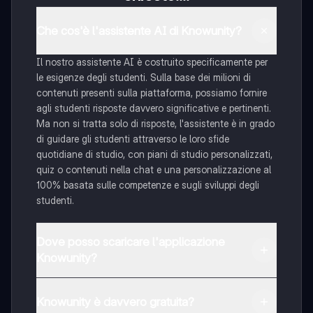
Che cos'è l'assistente AI di Knowunity?
Il nostro assistente AI è costruito specificamente per
le esigenze degli studenti. Sulla base dei milioni di
contenuti presenti sulla piattaforma, possiamo fornire
agli studenti risposte davvero significative e pertinenti.
Ma non si tratta solo di risposte, l'assistente è in grado
di guidare gli studenti attraverso le loro sfide
quotidiane di studio, con piani di studio personalizzati,
quiz o contenuti nella chat e una personalizzazione al
100% basata sulle competenze e sugli sviluppi degli
studenti.
Dove posso scaricare l'applicazione
Knowunity?
È possibile scaricare l'applicazione dal Google Play
Store e dall'Apple App Store.
Knowunity è davvero gratuita?