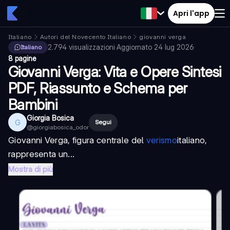
Apri l'app
Italiano
Autori del Novecento Italiano
giovanni verga
2.794
visualizzazioni
·
Aggiornato
24 lug 2026
·
Italiano
8 pagine
Giovanni Verga: Vita e Opere Sintesi
PDF, Riassunto e Schema per
Bambini
Giorgia Bosica
G
Segui
@
giorgiabosica_odor
Giovanni Verga
, figura centrale del
verismo
italiano,
rappresenta un...
Mostra di più