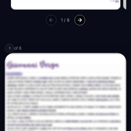
1
/
8
of
8
1