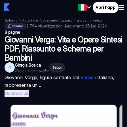
Apri l'app
Italiano
Autori del Novecento Italiano
giovanni verga
2.794
visualizzazioni
·
Aggiornato
25 lug 2026
·
Italiano
8 pagine
Giovanni Verga: Vita e Opere Sintesi
PDF, Riassunto e Schema per
Bambini
Giorgia Bosica
G
Segui
@
giorgiabosica_odor
Giovanni Verga
, figura centrale del
verismo
italiano,
rappresenta un...
Mostra di più