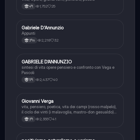
1,752
25
4ªl
Gabriele D'Annunzio
Italiano
Appunti
2,218
32
3ªm
GABRIELE D’ANNUNZIO
Italiano
sintesi di vita opere pensiero e confronto con Vega e
Pascoli
2,437
40
5ªl
Giovanni Verga
Italiano
vita, pensiero, poetica, vita dei campi (rosso malpelo),
il ciclo dei vinti (i malavoglia, mastro-don gesualdo)
novelle rusticane (libertà, la roba), novelle
2,355
41
3ªl
scampigliate (eros, eva e tigre reale).