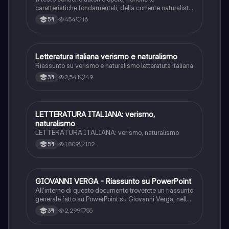
caratteristiche fondamentali, della corrente naturalista.
Il file è integrato con appunti presi a lezione
454
16
5ªl
Letteratura italiana verismo e naturalismo
Italiano
Riassunto su verismo e naturalismo letteratuta italiana
2,541
49
3ªl
LETTERATURA ITALIANA: verismo,
Italiano
naturalismo
LETTERATURA ITALIANA: verismo, naturalismo
1,809
102
5ªl
GIOVANNI VERGA - Riassunto su PowerPoint
Italiano
All'interno di questo documento troverete un riassunto
generale fatto su PowerPoint su Giovanni Verga, nello
specifico: Vita, Firenze, Milano, Il ritorno in Sicilia,
2,299
55
3ªl
Tecniche narratologiche, La poetica, I Malavoglia e
Mastro Don Gesualdo.