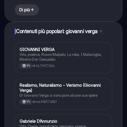
Di più
Contenuti più popolari: giovanni verga
9
GIOVANNI VERGA
Italiano
Vita, poetica, Rosso Malpelo, La roba, I Malavoglia,
Mastro Don Gesualdo.
12,770
324
5ªl
Realismo, Naturalismo - Verismo (Giovanni
Italiano
Verga)
Di Giovanni Verga ci sono pure alcune sue opere
46,935
1,557
5ªl
Gabriele D’Annunzio
Italiano
Vita, Opere, grandi temi, pensiero, poesie