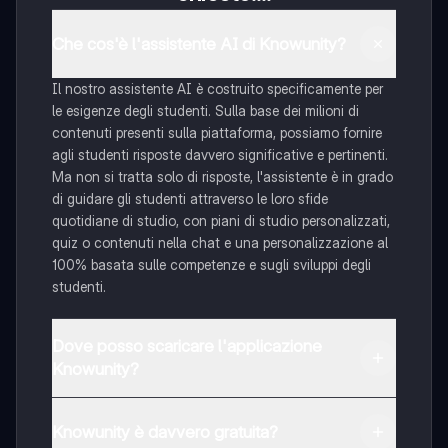
Che cos'è l'assistente AI di Knowunity?
Il nostro assistente AI è costruito specificamente per
le esigenze degli studenti. Sulla base dei milioni di
contenuti presenti sulla piattaforma, possiamo fornire
agli studenti risposte davvero significative e pertinenti.
Ma non si tratta solo di risposte, l'assistente è in grado
di guidare gli studenti attraverso le loro sfide
quotidiane di studio, con piani di studio personalizzati,
quiz o contenuti nella chat e una personalizzazione al
100% basata sulle competenze e sugli sviluppi degli
studenti.
Dove posso scaricare l'applicazione
Knowunity?
È possibile scaricare l'applicazione dal Google Play
Store e dall'Apple App Store.
Knowunity è davvero gratuita?