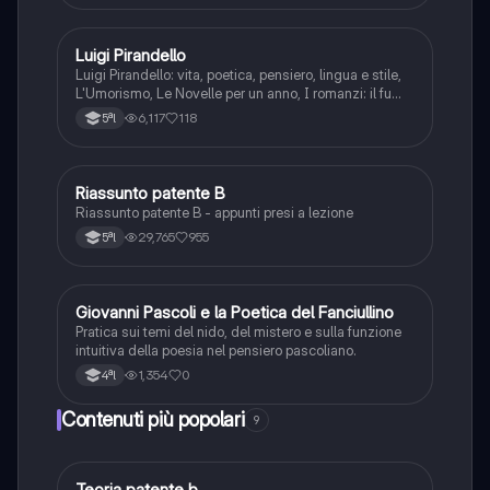
romanzi, io e il mio naso
Luigi Pirandello
Italiano
Luigi Pirandello: vita, poetica, pensiero, lingua e stile,
L'Umorismo, Le Novelle per un anno, I romanzi: il fu
Mattia Pascal, Quaderni di Serafino Gubbio operatore;
6,117
118
5ªl
Uno, nessuno e centomila; il teatro: Sei personaggi in
cerca d'autore; Enrico IV.
Riassunto patente B
Italiano
Riassunto patente B - appunti presi a lezione
29,765
955
5ªl
G
Giovanni Pascoli e la Poetica del Fanciullino
Italiano
Pratica sui temi del nido, del mistero e sulla funzione
intuitiva della poesia nel pensiero pascoliano.
1,354
0
4ªl
Contenuti più popolari
9
Teoria patente b
Altro