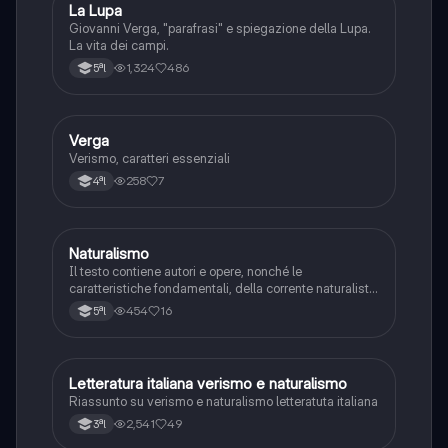
La Lupa
Italiano
Giovanni Verga, "parafrasi" e spiegazione della Lupa.
La vita dei campi.
1,324
486
5ªl
Verga
Italiano
Verismo, caratteri essenziali
258
7
4ªl
Naturalismo
Italiano
Il testo contiene autori e opere, nonché le
caratteristiche fondamentali, della corrente naturalista.
Il file è integrato con appunti presi a lezione
454
16
5ªl
Letteratura italiana verismo e naturalismo
Italiano
Riassunto su verismo e naturalismo letteratuta italiana
2,541
49
3ªl