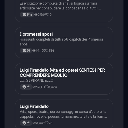
Esercitazione completa di analisi logica su frasi
articolate per consolidare la conoscenza di tutti i
complementi.
5,569
0
3ªm
I promessi sposi
Italiano
Riassunti completi di tutti i 38 capitoli dei Promessi
sposi.
14,105
314
2ªl
Luigi Pirandello (vita ed opere) SINTESI PER
Italiano
COMPRENDERE MEGLIO
LUIGI PIRANDELLO
93,111
5,020
5ªl
Luigi Pirandello
Italiano
Vita, opere, teatro, sei personaggi in cerca d’autore, la
trappola, novelle, poesie, l’umorismo, la vita e la forma,
frantumazione dell’Io, la civiltà moderna e
6,009
98
5ªl
l’alienazione, il treno ha fischiato, canta l’epistola, i