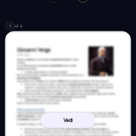
of
4
1
Vedi