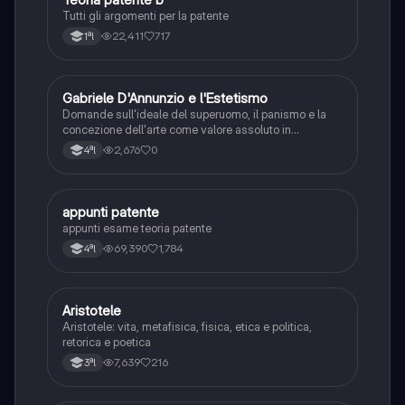
Tutti gli argomenti per la patente
22,411
717
1ªl
G
Gabriele D'Annunzio e l'Estetismo
Italiano
Domande sull'ideale del superuomo, il panismo e la
concezione dell'arte come valore assoluto in
D'Annunzio.
2,676
0
4ªl
appunti patente
Altro
appunti esame teoria patente
69,390
1,784
4ªl
Aristotele
Filosofia
Aristotele: vita, metafisica, fisica, etica e politica,
retorica e poetica
7,639
216
3ªl