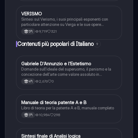
VERISMO
Italiano
Sintesi sul Verismo, i suoi principali esponenti con
particolare attenzione su Verga e le sue opere
principali
9,719
321
5ªl
Contenuti più popolari di Italiano
9
G
Gabriele D'Annunzio e l'Estetismo
Italiano
Domande sull'ideale del superuomo, il panismo e la
concezione dell'arte come valore assoluto in
D'Annunzio.
2,676
0
4ªl
Manuale di teoria patente A e B
Italiano
Libro di teoria per la patente A e B, manuale completo
10,984
298
3ªl
S
Sintesi finale di Analisi logica
Italiano