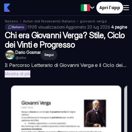
Apri l'app
Italiano
Autori del Novecento Italiano
giovanni verga
1.905
visualizzazioni
·
Aggiornato
20 lug 2026
·
4 pagine
Italiano
Chi era Giovanni Verga? Stile, Ciclo
dei Vinti e Progresso
Dario Gosmar
Segui
@
difor
Il Percorso Letterario di Giovanni Verga e il Ciclo dei...
Mostra di più