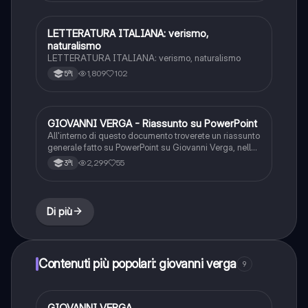
LETTERATURA ITALIANA: verismo,
Italiano
naturalismo
LETTERATURA ITALIANA: verismo, naturalismo
1,809
102
5ªl
GIOVANNI VERGA - Riassunto su PowerPoint
Italiano
All'interno di questo documento troverete un riassunto
generale fatto su PowerPoint su Giovanni Verga, nello
specifico: Vita, Firenze, Milano, Il ritorno in Sicilia,
2,299
55
3ªl
Tecniche narratologiche, La poetica, I Malavoglia e
Mastro Don Gesualdo.
Di più
Contenuti più popolari: giovanni verga
9
GIOVANNI VERGA
Italiano