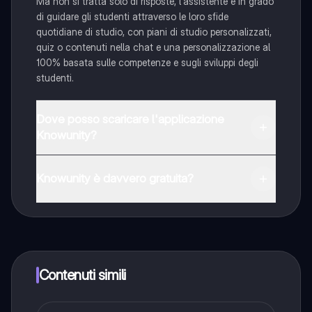
Ma non si tratta solo di risposte, l'assistente è in grado
di guidare gli studenti attraverso le loro sfide
quotidiane di studio, con piani di studio personalizzati,
quiz o contenuti nella chat e una personalizzazione al
100% basata sulle competenze e sugli sviluppi degli
studenti.
Dove posso scaricare l'applicazione
Knowunity?
È possibile scaricare l'applicazione dal Google Play
Store e dall'Apple App Store.
Knowunity è davvero gratuita?
Sì, hai accesso completamente gratuito a tutti i
contenuti nell'app e puoi chattare o seguire i Creatori in
qualsiasi momento. Sbloccherai nuove funzioni
crescendo il tuo numero di follower. Inoltre, offriamo
Knowunity Premium, che consente di studiare senza
Contenuti simili
alcun limite!!