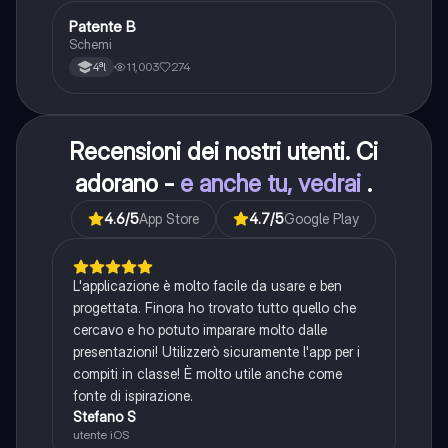
Patente B
Altro
Schemi
11,003
274
4ªl
Recensioni dei nostri utenti. Ci
adorano -
e anche tu, vedrai
.
4.6
/5
App Store
4.7
/5
Google Play
L'applicazione è molto facile da usare e ben
progettata. Finora ho trovato tutto quello che
cercavo e ho potuto imparare molto dalle
presentazioni! Utilizzerò sicuramente l'app per i
compiti in classe! È molto utile anche come
fonte di ispirazione.
Stefano S
utente iOS