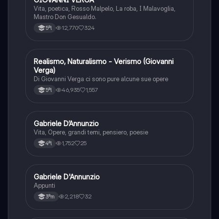
Vita, poetica, Rosso Malpelo, La roba, I Malavoglia,
Mastro Don Gesualdo.
12,770
324
5ªl
Realismo, Naturalismo - Verismo (Giovanni
Italiano
Verga)
Di Giovanni Verga ci sono pure alcune sue opere
46,935
1,557
5ªl
Gabriele D’Annunzio
Italiano
Vita, Opere, grandi temi, pensiero, poesie
1,752
25
4ªl
Gabriele D'Annunzio
Italiano
Appunti
2,218
32
3ªm