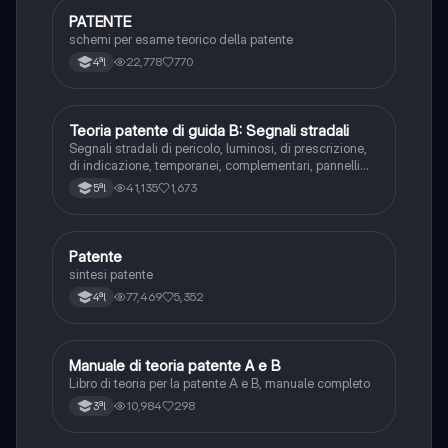
PATENTE
Altro
schemi per esame teorico della patente
22,778
770
4ªl
Teoria patente di guida B: Segnali stradali
Ed. civ.
Segnali stradali di pericolo, luminosi, di prescrizione,
di indicazione, temporanei, complementari, pannelli
integrativi, segnaletica orizzontale, segnalazioni
41,135
1,673
5ªl
agenti del traffico, distanza di visibilità per l‘arresto,
minima di sicurezza.
Patente
Altro
sintesi patente
77,469
5,352
4ªl
Manuale di teoria patente A e B
Italiano
Libro di teoria per la patente A e B, manuale completo
10,984
298
3ªl