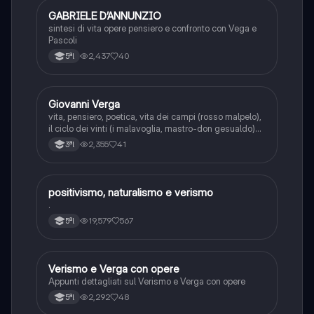
GABRIELE D’ANNUNZIO
Italiano
sintesi di vita opere pensiero e confronto con Vega e
Pascoli
2,437
40
5ªl
Giovanni Verga
Italiano
vita, pensiero, poetica, vita dei campi (rosso malpelo),
il ciclo dei vinti (i malavoglia, mastro-don gesualdo)
novelle rusticane (libertà, la roba), novelle
2,355
41
3ªl
scampigliate (eros, eva e tigre reale).
positivismo, naturalismo e verismo
Italiano
.
19,579
567
5ªl
Verismo e Verga con opere
Italiano
Appunti dettagliati sul Verismo e Verga con opere
2,292
48
5ªl