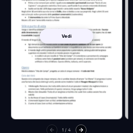
Vedi
1
/
4