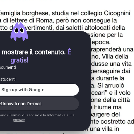
er mostrare il contenuto
.
È
gratis!
documenti
i studenti
Iscriviti con l'e-mail
tano i
Termini di servizio
e la
Informativa sulla
privacy
.