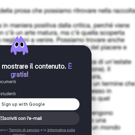
er mostrare il contenuto
.
È
gratis!
documenti
i studenti
Iscriviti con l'e-mail
tano i
Termini di servizio
e la
Informativa sulla
privacy
.