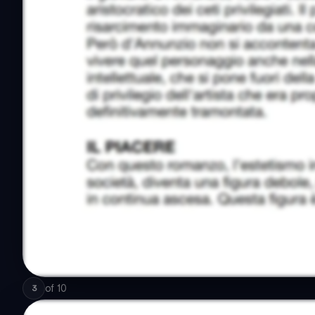
of
10
3