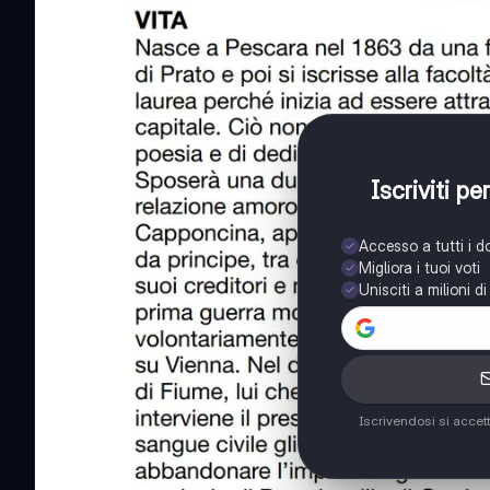
Iscriviti p
Accesso a tutti i 
Migliora i tuoi voti
Unisciti a milioni d
Iscrivendosi si accet