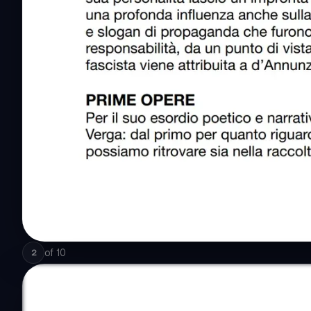
of
10
2