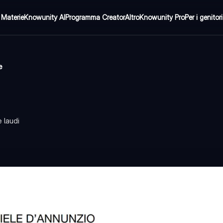
Materie
Knowunity AI
Programma Creator
Altro
Knowunity Pro
Per i genitori
e
 laudi