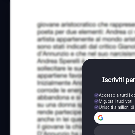
Iscriviti p
Accesso a tutti i 
Migliora i tuoi voti
Unisciti a milioni d