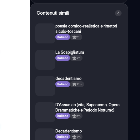
Contenuti simili
6
poesia comico-realistica e rimatori
siculo-toscani
Italiano
2ªl
La Scapigliatura
Italiano
4ªl
decadentismo
Italiano
3ªm
D'Annunzio (vita, Superuomo, Opere
Drammatiche e Periodo Notturno)
Italiano
5ªl
Decadentismo
Italiano
4ªl