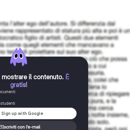
er mostrare il contenuto
.
È
gratis!
documenti
i studenti
Iscriviti con l'e-mail