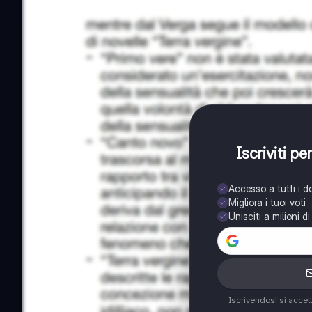
Iscriviti p
Accesso a tutti i 
Migliora i tuoi voti
Unisciti a milioni d
Iscrivendosi si accet