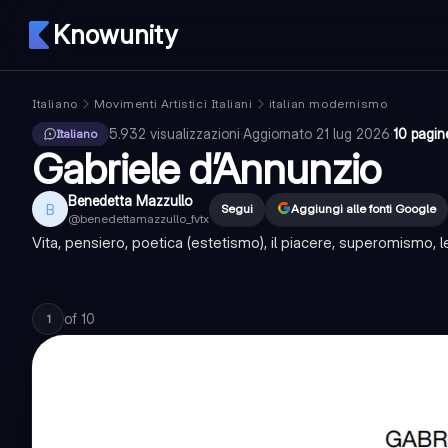
Knowunity
Italiano
Movimenti Artistici Italiani
italian modernismo
5.932
visualizzazioni
·
Aggiornato
21 lug 2026
·
10 pagin
Italiano
Gabriele d’Annunzio
Benedetta Mazzullo
B
Segui
Aggiungi alle fonti Google
@
benedettamazzullo_fvtx
Vita, pensiero, poetica (estetismo), il piacere, superomismo, le
of
10
1