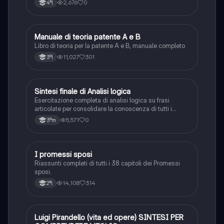
2,676
0
4ªl
Manuale di teoria patente A e B
Italiano
Libro di teoria per la patente A e B, manuale completo
11,027
301
3ªl
S
Sintesi finale di Analisi logica
Italiano
Esercitazione completa di analisi logica su frasi
articolate per consolidare la conoscenza di tutti i
complementi.
5,571
0
3ªm
I promessi sposi
Italiano
Riassunti completi di tutti i 38 capitoli dei Promessi
sposi.
14,108
314
2ªl
Luigi Pirandello (vita ed opere) SINTESI PER
Italiano