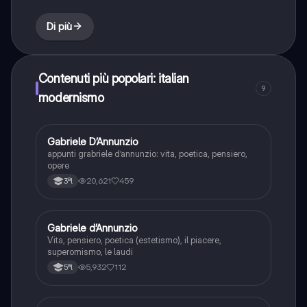
Di più
Contenuti più popolari: italian
9
modernismo
Gabriele D’Annunzio
Italiano
appunti grabriele d’annunzio: vita, poetica, pensiero,
opere
20,621
459
3ªl
Gabriele d’Annunzio
Italiano
Vita, pensiero, poetica (estetismo), il piacere,
superomismo, le laudi
5,932
112
5ªl