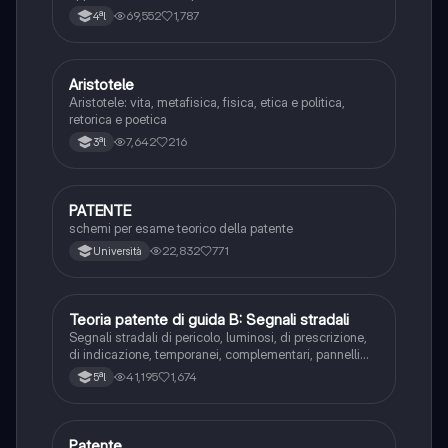
69,552
1,787
4ªl
Aristotele
Filosofia
Aristotele: vita, metafisica, fisica, etica e politica,
retorica e poetica
7,642
216
3ªl
PATENTE
Altro
schemi per esame teorico della patente
22,832
771
Università
Teoria patente di guida B: Segnali stradali
Ed. civ.
Segnali stradali di pericolo, luminosi, di prescrizione,
di indicazione, temporanei, complementari, pannelli
integrativi, segnaletica orizzontale, segnalazioni
41,195
1,674
5ªl
agenti del traffico, distanza di visibilità per l‘arresto,
minima di sicurezza.
Patente
Altro