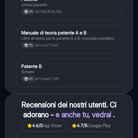
sintesi patente
77,523
5,352
4ªl
Manuale di teoria patente A e B
Italiano
Libro di teoria per la patente A e B, manuale completo
11,027
301
3ªl
Patente B
Altro
Schemi
11,066
275
4ªl
Recensioni dei nostri utenti. Ci
adorano -
e anche tu, vedrai
.
4.6
/5
App Store
4.7
/5
Google Play