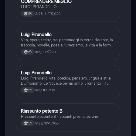
COMPRENDERE MEGLIO
LUIGI PIRANDELLO
93,111
5,020
5ªl
Luigi Pirandello
Italiano
Vita, opere, teatro, sei personaggi in cerca d’autore, la
trappola, novelle, poesie, l’umorismo, la vita e la forma,
frantumazione dell’Io, la civiltà moderna e
6,009
98
5ªl
l’alienazione, il treno ha fischiato, canta l’epistola, i
romanzi, io e il mio naso
Luigi Pirandello
Italiano
Luigi Pirandello: vita, poetica, pensiero, lingua e stile,
L'Umorismo, Le Novelle per un anno, I romanzi: il fu
Mattia Pascal, Quaderni di Serafino Gubbio operatore;
6,118
118
5ªl
Uno, nessuno e centomila; il teatro: Sei personaggi in
cerca d'autore; Enrico IV.
Riassunto patente B
Italiano
Riassunto patente B - appunti presi a lezione
29,789
955
5ªl