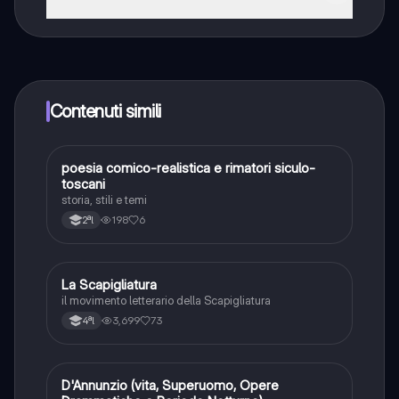
Sì, hai accesso completamente gratuito a tutti i
contenuti nell'app e puoi chattare o seguire i Creatori in
qualsiasi momento. Sbloccherai nuove funzioni
crescendo il tuo numero di follower. Inoltre, offriamo
Knowunity Premium, che consente di studiare senza
Contenuti simili
alcun limite!!
poesia comico-realistica e rimatori siculo-
Italiano
toscani
storia, stili e temi
198
6
2ªl
La Scapigliatura
Italiano
il movimento letterario della Scapigliatura
3,699
73
4ªl
D'Annunzio (vita, Superuomo, Opere
Italiano