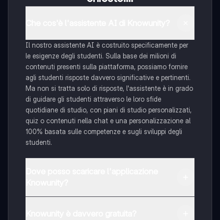
Che cos'è l'assistente AI di Knowunity?
Il nostro assistente AI è costruito specificamente per
le esigenze degli studenti. Sulla base dei milioni di
contenuti presenti sulla piattaforma, possiamo fornire
agli studenti risposte davvero significative e pertinenti.
Ma non si tratta solo di risposte, l'assistente è in grado
di guidare gli studenti attraverso le loro sfide
quotidiane di studio, con piani di studio personalizzati,
quiz o contenuti nella chat e una personalizzazione al
100% basata sulle competenze e sugli sviluppi degli
studenti.
Dove posso scaricare l'applicazione
Knowunity?
È possibile scaricare l'applicazione dal Google Play
Store e dall'Apple App Store.
Knowunity è davvero gratuita?