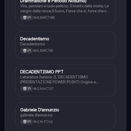
Drammatiche e Periodo Notturno)
Vita, pensiero e ruolo politico, Il trionfo della morte, Le
vergini delle rocce,Il fuoco, Forse che sì, forse che no,
Francesca da Rimini, La nave, La città morta, La figlia
8,888
185
5ªl
di Iorio, Leda senza cigno, Le faville del maglio,
Notturno, Il libro segreto.
Decadentismo
Italiano
Decadentismo
5,388
85
4ªl
DECADENTISMO PPT
Italiano
Letteratura Italiana: IL DECADENTISMO
(PRESENTAZIONE POWER POINT) Origine e
caratteristiche, con citazioni e collegamento con autori
2,964
27
3ªl
come D'Annunzio e Baudelaire
Gabriele D’annunzio
Italiano
gabriele d’annunzio
2,941
62
5ªl