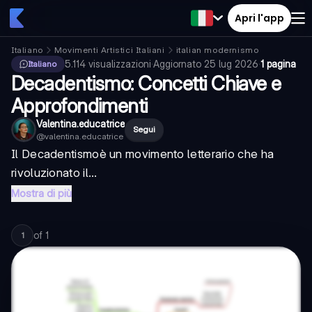
Apri l'app
Italiano
Movimenti Artistici Italiani
italian modernismo
5.114
visualizzazioni
·
Aggiornato
25 lug 2026
·
1 pagina
Italiano
Decadentismo: Concetti Chiave e
Approfondimenti
Valentina.educatrice
Segui
@
valentina.educatrice
Il
Decadentismo
è un movimento letterario che ha
rivoluzionato il...
Mostra di più
of
1
1