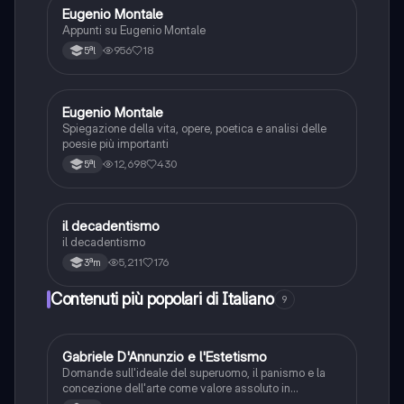
Eugenio Montale
Italiano
Appunti su Eugenio Montale
956
18
5ªl
Eugenio Montale
Italiano
Spiegazione della vita, opere, poetica e analisi delle
poesie più importanti
12,698
430
5ªl
il decadentismo
Italiano
il decadentismo
5,211
176
3ªm
Contenuti più popolari di Italiano
9
G
Gabriele D'Annunzio e l'Estetismo
Italiano
Domande sull'ideale del superuomo, il panismo e la
concezione dell'arte come valore assoluto in
D'Annunzio.