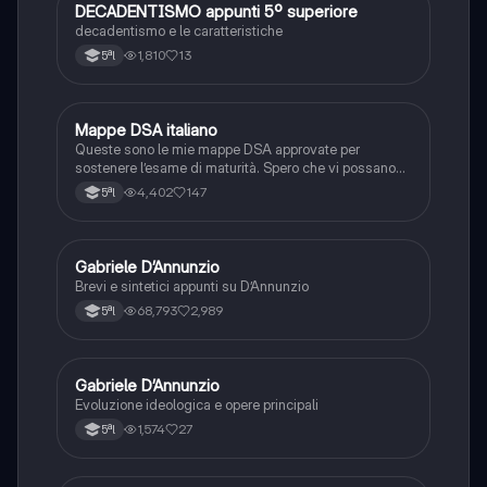
DECADENTISMO appunti 5º superiore
Italiano
decadentismo e le caratteristiche
1,810
13
5ªl
Mappe DSA italiano
Italiano
Queste sono le mie mappe DSA approvate per
sostenere l’esame di maturità. Spero che vi possano
servire!
4,402
147
5ªl
Gabriele D’Annunzio
Italiano
Brevi e sintetici appunti su D’Annunzio
68,793
2,989
5ªl
Gabriele D’Annunzio
Italiano
Evoluzione ideologica e opere principali
1,574
27
5ªl