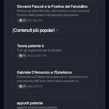
G
Giovanni Pascoli e la Poetica del Fanciullino
Italiano
Pratica sui temi del nido, del mistero e sulla funzione
intuitiva della poesia nel pensiero pascoliano.
1,354
0
4ªl
Contenuti più popolari
9
Teoria patente b
Altro
Tutti gli argomenti per la patente
22,472
719
1ªl
G
Gabriele D'Annunzio e l'Estetismo
Italiano
Domande sull'ideale del superuomo, il panismo e la
concezione dell'arte come valore assoluto in
D'Annunzio.
2,676
0
4ªl
appunti patente
Altro
appunti esame teoria patente