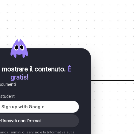
er mostrare il contenuto
.
È
gratis!
documenti
i studenti
Iscriviti con l'e-mail
tano i
Termini di servizio
e la
Informativa sulla