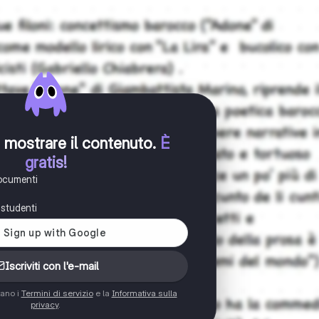
er mostrare il contenuto
.
È
gratis!
documenti
i studenti
Iscriviti con l'e-mail
tano i
Termini di servizio
e la
Informativa sulla
privacy
.