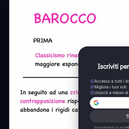
Iscriviti p
Accesso a tutti i 
Migliora i tuoi voti
Unisciti a milioni d
Iscrivendosi si accet