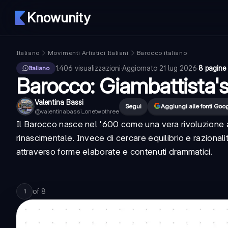
Knowunity
Italiano
Movimenti Artistici Italiani
Barocco italiano
1.406
visualizzazioni
·
Aggiornato
21 lug 2026
·
8 pagine
Italiano
Barocco: Giambattista's
Valentina Bassi
Segui
Aggiungi alle fonti Goo
@
valentinabassi_onetwothree
Il Barocco nasce nel '600 come una vera rivoluzione a
rinascimentale. Invece di cercare equilibrio e razional
attraverso forme elaborate e contenuti drammatici.
of
8
1