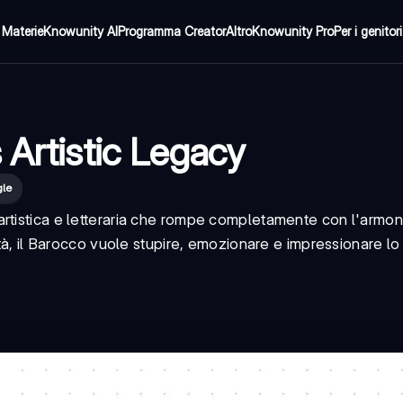
Materie
Knowunity AI
Programma Creator
Altro
Knowunity Pro
Per i genitori
 Artistic Legacy
gle
rtistica e letteraria che rompe completamente con l'armon
ità, il Barocco vuole stupire, emozionare e impressionare lo