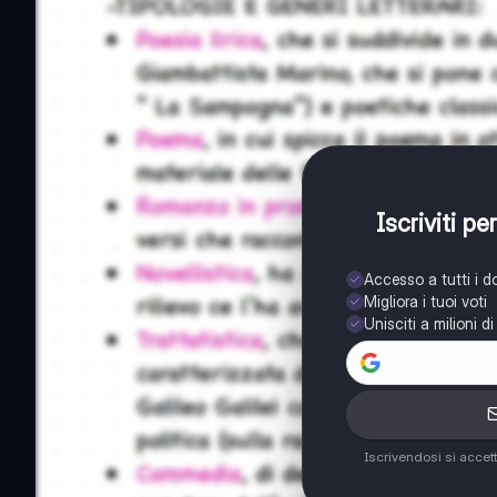
Iscriviti p
Accesso a tutti i 
Migliora i tuoi voti
Unisciti a milioni d
Iscrivendosi si accet