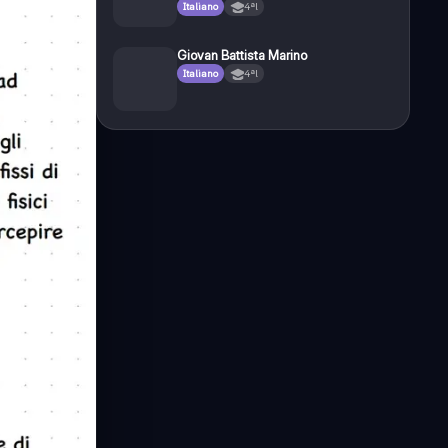
Italiano
4ªl
Giovan Battista Marino
Italiano
4ªl