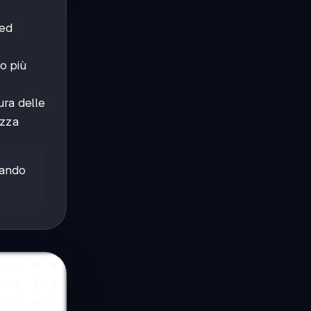
 ed
o più
.
ura delle
ezza
tando