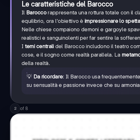
Le caratteristiche del Barocco
Il
Barocco
rappresenta una rottura totale con il c
equilibrio, ora l'obiettivo è
impressionare lo spett
Nelle chiese compaiono demoni e gargoyle spavento
realistici e sanguinolenti per far sentire la soffe
I
temi centrali
del Barocco includono il teatro com
cose, e il sogno come realtà parallela. La
metamo
della realtà.
💡
Da ricordare
: Il Barocco usa frequentemente
su sensualità e passione invece che su armonia
of
8
2