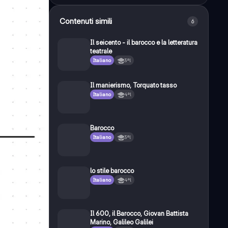
Contenuti simili
6
Il seicento - il barocco e la letteratura
teatrale
Italiano
3ªl
Il manierismo, Torquato tasso
Italiano
4ªl
Barocco
Italiano
3ªl
lo stile barocco
Italiano
4ªl
Il 600, il Barocco, Giovan Battista
Marino, Galileo Galilei