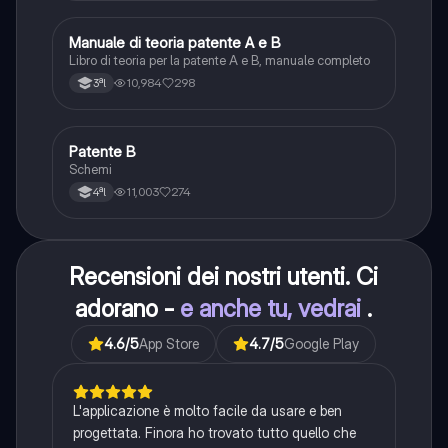
Manuale di teoria patente A e B
Italiano
Libro di teoria per la patente A e B, manuale completo
10,984
298
3ªl
Patente B
Altro
Schemi
11,003
274
4ªl
Recensioni dei nostri utenti. Ci
adorano -
e anche tu, vedrai
.
4.6
/5
App Store
4.7
/5
Google Play
L'applicazione è molto facile da usare e ben
progettata. Finora ho trovato tutto quello che