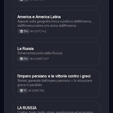
America e America Latina
Geografia
Appunti sulla geografia fisica e politica dell’America,
dell’America latina e la storia dell’America
1,517
42
3ªm
La Russia
Geografia
Schema/riassunto della Russia
4,908
277
2ªm
l’impero persiano e le vittorie contro i greci
Storia
Sintesi generale dell’impero persiano + la situazione
greca in parallelo
1,535
50
1ªl
LA RUSSIA
Geografia
Confini, fiumi, laghi, storia, popolazione ed economia