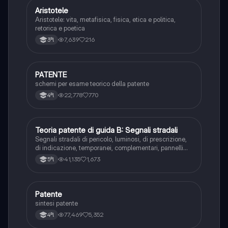
Aristotele
Filosofia
Aristotele: vita, metafisica, fisica, etica e politica,
retorica e poetica
7,639
216
3ªl
PATENTE
Altro
schemi per esame teorico della patente
22,778
770
4ªl
Teoria patente di guida B: Segnali stradali
Ed. civ.
Segnali stradali di pericolo, luminosi, di prescrizione,
di indicazione, temporanei, complementari, pannelli
integrativi, segnaletica orizzontale, segnalazioni
41,135
1,673
5ªl
agenti del traffico, distanza di visibilità per l‘arresto,
minima di sicurezza.
Patente
Altro
sintesi patente
77,469
5,352
4ªl