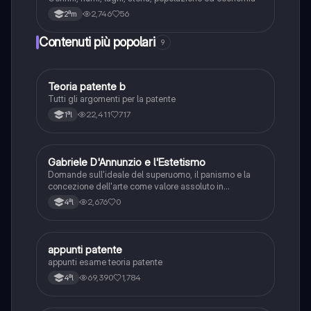
2,746
56
2ªm
Contenuti più popolari
9
Teoria patente b
Altro
Tutti gli argomenti per la patente
22,411
717
1ªl
G
Gabriele D'Annunzio e l'Estetismo
Italiano
Domande sull'ideale del superuomo, il panismo e la
concezione dell'arte come valore assoluto in
D'Annunzio.
2,676
0
4ªl
appunti patente
Altro
appunti esame teoria patente
69,390
1,784
4ªl