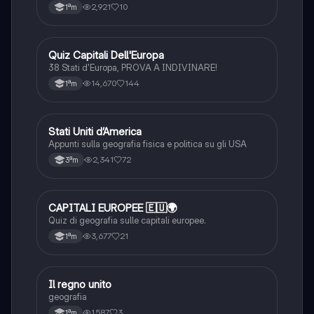
2,921
10
1ªm
Q
Quiz Capitali Dell'Europa
Geografia
38 Stati d'Europa, PROVA A INDIVINARE!
14,670
144
1ªm
Stati Uniti d’America
Geografia
Appunti sulla geografia fisica e politica su gli USA
2,341
72
3ªm
C
CAPITALI EUROPEE 🇪🇺🌍
Geografia
Quiz di geografia sulle capitali europee.
3,677
21
1ªm
I
Il regno unito
Geografia
geografia
1,587
3
1ªm