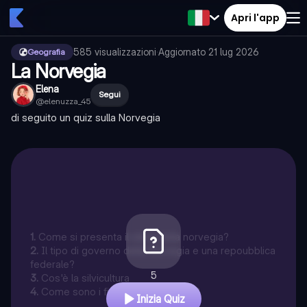
Apri l'app
585
visualizzazioni
·
Aggiornato
21 lug 2026
Geografia
La Norvegia
Elena
Segui
@
elenuzza_45
di seguito un quiz sulla Norvegia
1
.
Come si presenta il clima della norvegia?
2
.
Il tipo di governo della Norvegia e una repoubblica
federale?
5
3
.
Cos'è la silvicultura
4
.
Come sono i fiumi della Norvegia?
Inizia Quiz