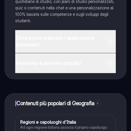
quotidiane di studio, con piani di studio personalizzati,
quiz o contenuti nella chat e una personalizzazione al
100% basata sulle competenze e sugli sviluppi degli
studenti.
Dove posso scaricare l'applicazione
Knowunity?
È possibile scaricare l'applicazione dal Google Play
Store e dall'Apple App Store.
Knowunity è davvero gratuita?
Sì, hai accesso completamente gratuito a tutti i
contenuti nell'app e puoi chattare o seguire i Creatori in
qualsiasi momento. Sbloccherai nuove funzioni
crescendo il tuo numero di follower. Inoltre, offriamo
Knowunity Premium, che consente di studiare senza
Contenuti più popolari di Geografia
9
alcun limite!!
R
Regioni e capoluoghi d'Italia
Geografia
Ad agni regione italiana associa il proprio capoluogo