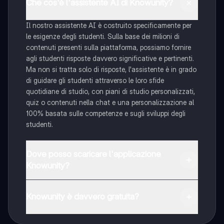
Che cos'è l'assistente AI di Knowunity?
Il nostro assistente AI è costruito specificamente per
le esigenze degli studenti. Sulla base dei milioni di
contenuti presenti sulla piattaforma, possiamo fornire
agli studenti risposte davvero significative e pertinenti.
Ma non si tratta solo di risposte, l'assistente è in grado
di guidare gli studenti attraverso le loro sfide
quotidiane di studio, con piani di studio personalizzati,
quiz o contenuti nella chat e una personalizzazione al
100% basata sulle competenze e sugli sviluppi degli
studenti.
Dove posso scaricare l'applicazione
Knowunity?
È possibile scaricare l'applicazione dal Google Play
Store e dall'Apple App Store.
Knowunity è davvero gratuita?
Sì, hai accesso completamente gratuito a tutti i