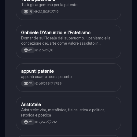
Tutti gli argomenti per la patente
22,508
719
1ªl
G
Gabriele D'Annunzio e l'Estetismo
Italiano
Domande sull'ideale del superuomo, il panismo e la
concezione dell'arte come valore assoluto in
D'Annunzio.
2,676
0
4ªl
appunti patente
Altro
appunti esame teoria patente
69,599
1,789
4ªl
Aristotele
Filosofia
Aristotele: vita, metafisica, fisica, etica e politica,
retorica e poetica
7,642
216
3ªl