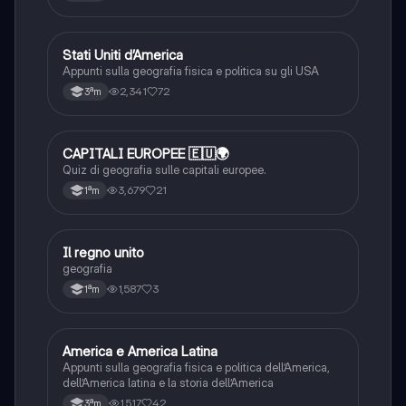
Stati Uniti d’America
Geografia
Appunti sulla geografia fisica e politica su gli USA
2,341
72
3ªm
C
CAPITALI EUROPEE 🇪🇺🌍
Geografia
Quiz di geografia sulle capitali europee.
3,679
21
1ªm
I
Il regno unito
Geografia
geografia
1,587
3
1ªm
America e America Latina
Geografia
Appunti sulla geografia fisica e politica dell’America,
dell’America latina e la storia dell’America
1,517
42
3ªm