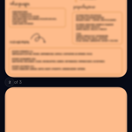
of
3
2