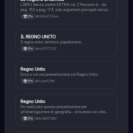
LIBRO Senza confini EXTRA vol. 2 Percorso 6 - da
pag. 152 a pag. 173, solo argomenti principali senza
approfondimenti
3,966
244
2ªm
IL REGNO UNITO
Geografia
Il regno unito, territorio, popolazione...
4,977
127
2ªm
Regno Unito
Geografia
Ecco a voi una presentazione sul Regno Unito.
1,666
59
2ªm
Regno Unito
Geografia
Ho realizzato questa presentazione per
un'interrogazione di geografia... e ho preso un voto
alto, sono soddisfatta del mio lavoro. Spero sia utile
5,780
357
2ªm
per lo studio!!,