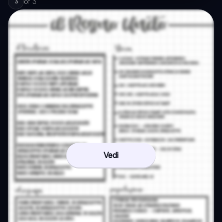
of
3
3
Vedi