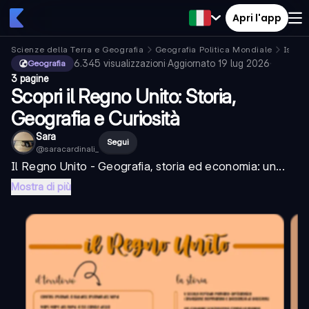
Apri l'app
Scienze della Terra e Geografia
Geografia Politica Mondiale
Isole 
6.345
visualizzazioni
·
Aggiornato
19 lug 2026
·
Geografia
3 pagine
Scopri il Regno Unito: Storia,
Geografia e Curiosità
Sara
Segui
@
saracardinali_
Il
Regno Unito - Geografia
, storia ed economia: un...
Mostra di più