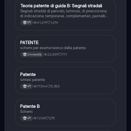
Teoria patente di guida B: Segnali stradali
Ed. civ.
Segnali stradali di pericolo, luminosi, di prescrizione,
di indicazione, temporanei, complementari, pannelli
integrativi, segnaletica orizzontale, segnalazioni
41,219
1,674
5ªl
agenti del traffico, distanza di visibilità per l‘arresto,
minima di sicurezza.
PATENTE
Altro
schemi per esame teorico della patente
22,839
771
Università
Patente
Altro
sintesi patente
77,544
5,353
4ªl
Patente B
Altro
Schemi
11,100
275
4ªl