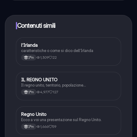
contenuti nell'app e puoi chattare o seguire i Creatori in
qualsiasi momento. Sbloccherai nuove funzioni
crescendo il tuo numero di follower. Inoltre, offriamo
Knowunity Premium, che consente di studiare senza
Contenuti simili
alcun limite!!
l'Irlanda
Geografia
caratteristiche o come si dico dell'Irlanda
1,309
22
2ªm
IL REGNO UNITO
Geografia
Il regno unito, territorio, popolazione...
4,977
127
2ªm
Regno Unito
Geografia
Ecco a voi una presentazione sul Regno Unito.
1,666
59
2ªm