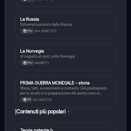
La Russia
Geografia
Schema/riassunto della Russia
4,908
277
2ªm
L
La Norvegia
Geografia
di seguito un quiz sulla Norvegia
585
1
2ªm
PRIMA GUERRA MONDIALE - storia
Storia
Storia, fatti, avvenimenti e contesto. Già predisposto
per lo studio e la preparazione del quinto anno e
dell’esame di maturità.
1,082
21
5ªl
Contenuti più popolari
9
Teoria patente b
Altro