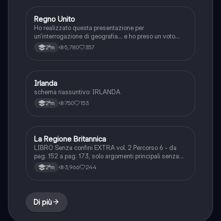
Regno Unito
Geografia
Ho realizzato questa presentazione per
un'interrogazione di geografia... e ho preso un voto
alto, sono soddisfatta del mio lavoro. Spero sia utile
5,780
357
2ªm
per lo studio!!,
Irlanda
Geografia
schema riassuntivo: IRLANDA
750
153
2ªm
La Regione Britannica
Geografia
LIBRO Senza confini EXTRA vol. 2 Percorso 6 - da
pag. 152 a pag. 173, solo argomenti principali senza
approfondimenti
3,966
244
2ªm
Di più