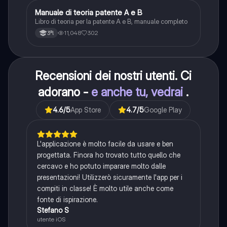
Manuale di teoria patente A e B
Italiano
Libro di teoria per la patente A e B, manuale completo
11,048
302
3ªl
Recensioni dei nostri utenti. Ci
adorano -
e anche tu, vedrai
.
4.6
/5
App Store
4.7
/5
Google Play
L'applicazione è molto facile da usare e ben
progettata. Finora ho trovato tutto quello che
cercavo e ho potuto imparare molto dalle
presentazioni! Utilizzerò sicuramente l'app per i
compiti in classe! È molto utile anche come
fonte di ispirazione.
Stefano S
utente iOS