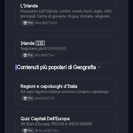
L'Irlanda
Geografia
Riassunto sull'Irlanda: confini, monti, fiumi, laghi, città
principali, forma di governo, lingua, moneta, religione,
lavoro ed economia, settore primario, secondario e
6,552
431
2ªm
terziario.
Irlanda 🇮🇪
Geografia
Seguitemi pls🫶🏻🫶🏻🫶🏻
1,890
47
1ªm
Contenuti più popolari di Geografia
9
R
Regioni e capoluoghi d'Italia
Geografia
Ad agni regione italiana associa il proprio capoluogo
2,922
10
1ªm
Q
Quiz Capitali Dell'Europa
Geografia
38 Stati d'Europa, PROVA A INDIVINARE!
14,672
144
1ªm