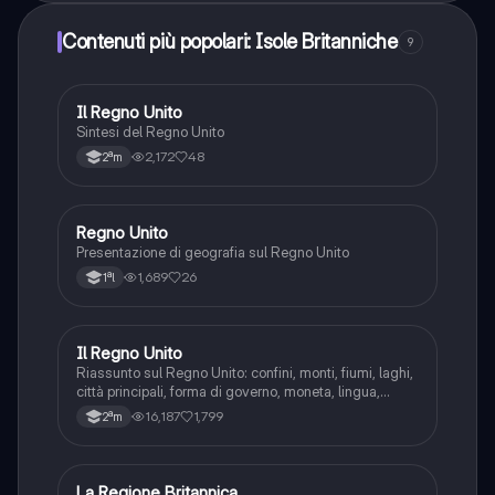
Contenuti più popolari: Isole Britanniche
9
Il Regno Unito
Geografia
Sintesi del Regno Unito
2,172
48
2ªm
Regno Unito
Geografia
Presentazione di geografia sul Regno Unito
1,689
26
1ªl
Il Regno Unito
Geografia
Riassunto sul Regno Unito: confini, monti, fiumi, laghi,
città principali, forma di governo, moneta, lingua,
religione, lavoro ed economia, settore primario,
16,187
1,799
2ªm
secondario e terziario.
La Regione Britannica
Geografia