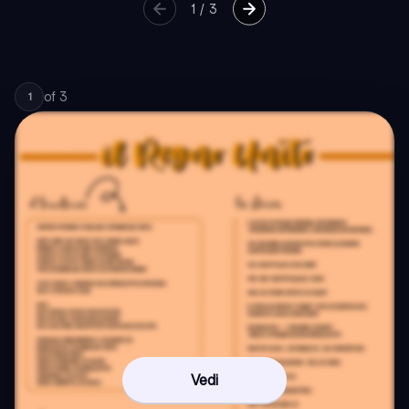
1
/
3
of
3
1
Vedi