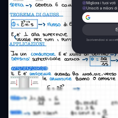
Migliora i tuoi voti
Unisciti a milioni d
Iscrivendosi si accet