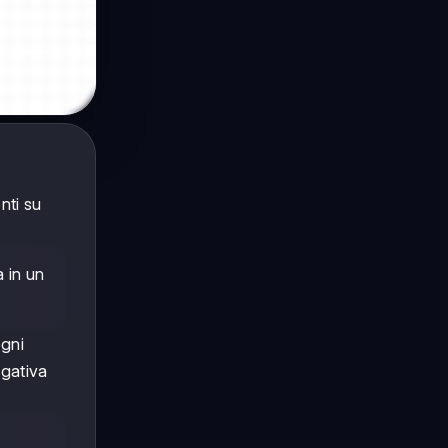
nti su
a in un
ogni
egativa