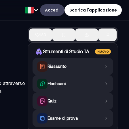
Accedi
Scarica l'applicazione
160
Strumenti di Studio IA
NUOVO
Riassunto
o attraverso
Flashcard
a
Quiz
Esame di prova