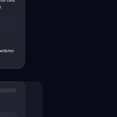
sti casi,
i
netismo