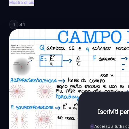
Mostra di più
of
1
1
Iscriviti p
Accesso a tutti i 