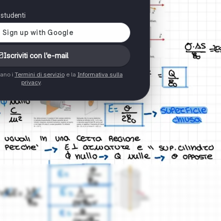
i studenti
Iscriviti con l'e-mail
tano i
Termini di servizio
e la
Informativa sulla
privacy
.