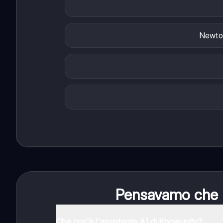
Newto
Pensavamo che no
Che cos'è l'assistente AI di Knowunity?