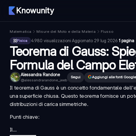
Knowunity
Matematica
Misure del Moto e della Materia
Flusso
4.980
visualizzazioni
·
Aggiornato
29 lug 2026
·
1 pagina
Fisica
Teorema di Gauss: Spie
Formula del Campo Elet
Alessandra Randone
Segui
Aggiungi alle fonti Google
@
alessandrarandone_jeeb
Il
teorema di Gauss
è un concetto fondamentale dell'el
una superficie chiusa. Questo teorema fornisce un pot
distribuzioni di carica simmetriche.
Punti chiave:
Il...