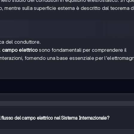
ello studio dei conduttori in equilibrio elettrostatico. In que
lo, mentre sulla superficie esterna è descritto dal teorema d
ca del conduttore.
l
campo elettrico
sono fondamentali per comprendere il
interazioni, fornendo una base essenziale per l'elettromag
el flusso del campo elettrico nel Sistema Internazionale?