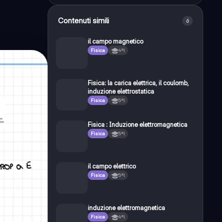
Contenuti simili
6
il campo magnetico
Fisica
4ªl
Fisica: la carica elettrica, il coulomb,
induzione elettrostatica
Fisica
5ªl
Fisica : Induzione elettromagnetica
Fisica
5ªl
il campo elettrico
Fisica
5ªl
induzione elettromagnetica
Fisica
4ªl