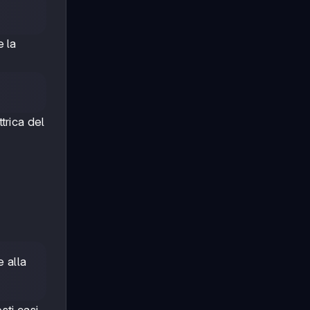
e la
trica del
e alla