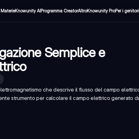
Materie
Knowunity AI
Programma Creator
Altro
Knowunity Pro
Per i genitori
gazione Semplice e
trico
ettromagnetismo che descrive il flusso del campo elettric
ente strumento per calcolare il campo elettrico generato d