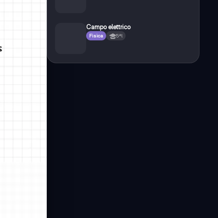
Campo elettrico
Fisica
5ªl