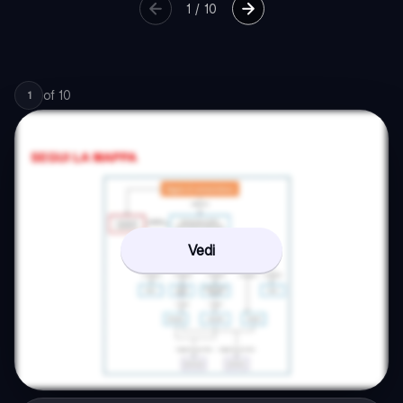
1
/
10
of
10
1
Vedi