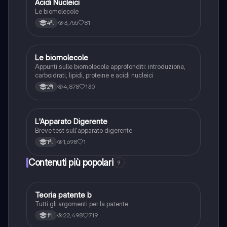
Acidi Nucleici
Le biomolecole
3,755
81
4ªl
Le biomolecole
Scienze
Appunti sulle biomolecole approfonditi: introduzione,
carboidrati, lipidi, proteine e acidi nucleici
4,878
130
2ªl
L
L'Apparato Digerente
Scienze
Breve test sull'apparato digerente
1,698
1
1ªl
Contenuti più popolari
9
Teoria patente b
Altro
Tutti gli argomenti per la patente
22,498
719
1ªl