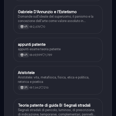
G
Gabriele D'Annunzio e l'Estetismo
Italiano
Domande sull'ideale del superuomo, il panismo e la
concezione dell'arte come valore assoluto in
D'Annunzio.
2,676
0
4ªl
appunti patente
Altro
appunti esame teoria patente
69,599
1,789
4ªl
Aristotele
Filosofia
Aristotele: vita, metafisica, fisica, etica e politica,
retorica e poetica
7,642
216
3ªl
Teoria patente di guida B: Segnali stradali
Ed. civ.
Segnali stradali di pericolo, luminosi, di prescrizione,
di indicazione, temporanei, complementari, pannelli