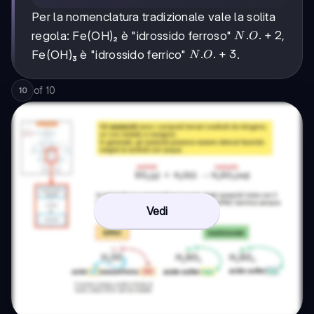
Per la nomenclatura tradizionale vale la solita
N.O.
.
.
+
2
regola: Fe(OH)₂ è "idrossido ferroso"
,
N
O
+2
N.O.
.
.
+
3
Fe(OH)₃ è "idrossido ferrico"
.
N
O
+3
of
10
10
Vedi