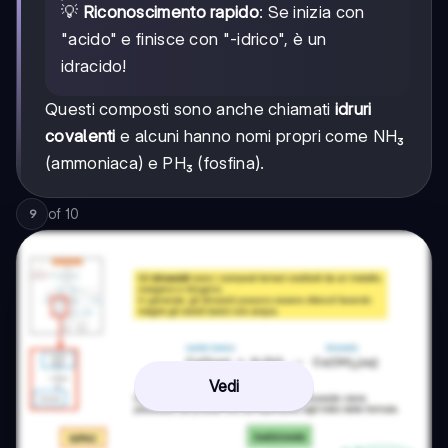
💡
Riconoscimento rapido
: Se inizia con
"acido" e finisce con "-idrico", è un
idracido!
Questi composti sono anche chiamati
idruri
covalenti
e alcuni hanno nomi propri come NH₃
(ammoniaca) e PH₃ (fosfina).
of
10
9
Vedi