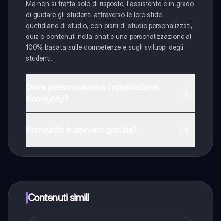
Ma non si tratta solo di risposte, l'assistente è in grado
di guidare gli studenti attraverso le loro sfide
quotidiane di studio, con piani di studio personalizzati,
quiz o contenuti nella chat e una personalizzazione al
100% basata sulle competenze e sugli sviluppi degli
studenti.
Dove posso scaricare l'applicazione
Knowunity?
È possibile scaricare l'applicazione dal Google Play
Store e dall'Apple App Store.
Knowunity è davvero gratuita?
Sì, hai accesso completamente gratuito a tutti i
contenuti nell'app e puoi chattare o seguire i Creatori in
qualsiasi momento. Sbloccherai nuove funzioni
crescendo il tuo numero di follower. Inoltre, offriamo
Knowunity Premium, che consente di studiare senza
Contenuti simili
alcun limite!!