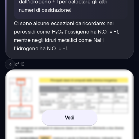
+1
+
1
dall'idrogeno
per calcolare gli altri
numeri di ossidazione!
Ci sono alcune eccezioni da ricordare: nei
perossidi come H₂O₂ l'ossigeno ha N.O. = -1,
mentre negli idruri metallici come NaH
l'idrogeno ha N.O. = -1.
of
10
3
Vedi