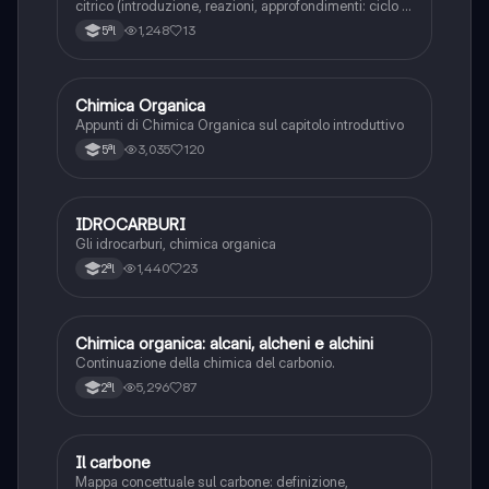
citrico (introduzione, reazioni, approfondimenti: ciclo di
Krebs come via anabolica, reazioni anaplerotiche e
1,248
13
5ªl
cataplerotiche, controllo enzimatico della via
metabolica).
Chimica Organica
Chimica
Appunti di Chimica Organica sul capitolo introduttivo
3,035
120
5ªl
IDROCARBURI
Chimica
Gli idrocarburi, chimica organica
1,440
23
2ªl
Chimica organica: alcani, alcheni e alchini
Chimica
Continuazione della chimica del carbonio.
5,296
87
2ªl
Il carbone
Fisica
Mappa concettuale sul carbone: definizione,