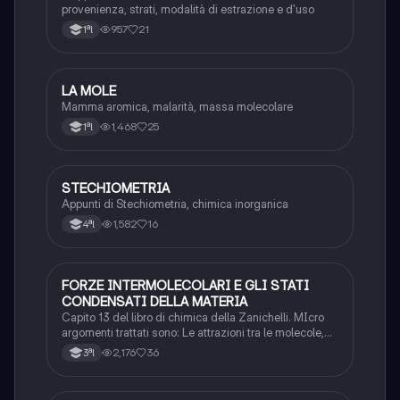
provenienza, strati, modalità di estrazione e d'uso
957
21
1ªl
LA MOLE
Chimica
Mamma aromica, malarità, massa molecolare
1,468
25
1ªl
STECHIOMETRIA
Chimica
Appunti di Stechiometria, chimica inorganica
1,582
16
4ªl
FORZE INTERMOLECOLARI E GLI STATI
Chimica
CONDENSATI DELLA MATERIA
Capito 13 del libro di chimica della Zanichelli. MIcro
argomenti trattati sono: Le attrazioni tra le molecole,
Molecole polari e non polari, Le forze dipolo-dipolo e di
2,176
36
3ªl
London, Il legame a idrogeno, Legami a confronto, Le
classificazioni dei solidi, ect