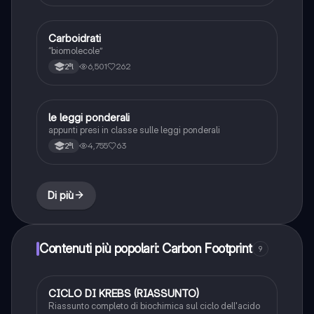
Carboidrati
Chimica
“biomolecole”
6,501
262
2ªl
le leggi ponderali
Chimica
appunti presi in classe sulle leggi ponderali
4,755
63
2ªl
Di più
Contenuti più popolari: Carbon Footprint
9
CICLO DI KREBS (RIASSUNTO)
Chimica
Riassunto completo di biochimica sul ciclo dell'acido