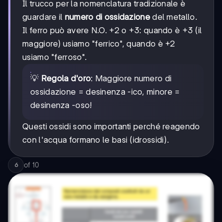
Il trucco per la nomenclatura tradizionale è
guardare il
numero di ossidazione
del metallo.
Il ferro può avere N.O. +2 o +3: quando è +3 (il
maggiore) usiamo "ferrico", quando è +2
usiamo "ferroso".
💡
Regola d'oro
: Maggiore numero di
ossidazione = desinenza -ico, minore =
desinenza -oso!
Questi ossidi sono importanti perché reagendo
con l'acqua formano le basi (idrossidi).
of
10
6