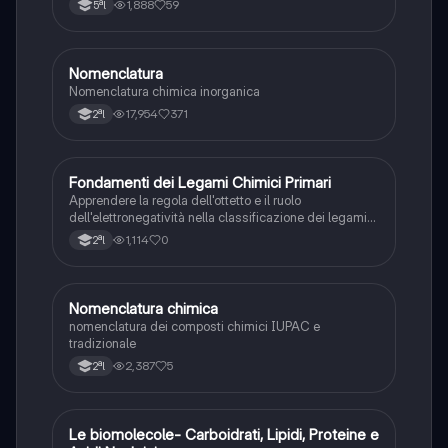
1,888
59
5ªl
Nomenclatura
Chimica
Nomenclatura chimica inorganica
17,954
371
2ªl
F
Fondamenti dei Legami Chimici Primari
Chimica
Apprendere la regola dell'ottetto e il ruolo
dell'elettronegatività nella classificazione dei legami
chimici forti.
1,114
0
2ªl
N
Nomenclatura chimica
Chimica
nomenclatura dei composti chimici IUPAC e
tradizionale
2,387
5
2ªl
Le biomolecole- Carboidrati, Lipidi, Proteine e
Scienze