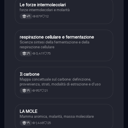
Le forze intermolecolari
Chimica
forze intermolecolari e molarità
879
12
4ªl
respirazione cellulare e fermentazione
Chimica
Scienze sintesi della fermentazione e della
respirazione cellulare
3,411
75
2ªl
Il carbone
Fisica
Mappa concettuale sul carbone: definizione,
provenienza, strati, modalità di estrazione e d'uso
957
21
1ªl
LA MOLE
Chimica
Mamma aromica, malarità, massa molecolare
1,468
25
1ªl