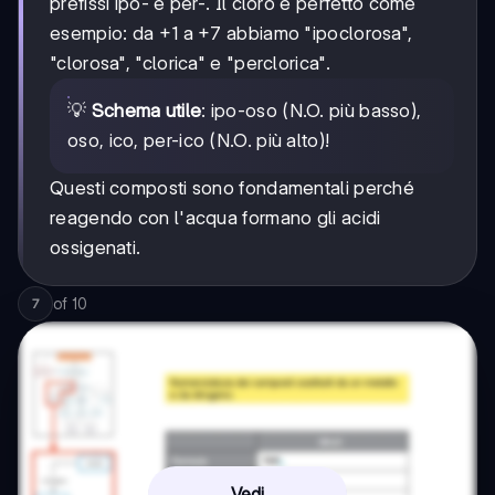
prefissi ipo- e per-. Il cloro è perfetto come
esempio: da +1 a +7 abbiamo "ipoclorosa",
"clorosa", "clorica" e "perclorica".
💡
Schema utile
: ipo-oso (N.O. più basso),
oso, ico, per-ico (N.O. più alto)!
Questi composti sono fondamentali perché
reagendo con l'acqua formano gli acidi
ossigenati.
of
10
7
Vedi