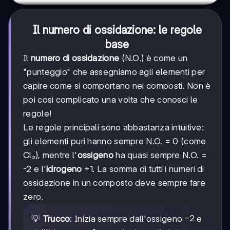
Il numero di ossidazione: le regole
base
Il
numero di ossidazione
(N.O.) è come un
"punteggio" che assegniamo agli elementi per
capire come si comportano nei composti. Non è
poi così complicato una volta che conosci le
regole!
Le regole principali sono abbastanza intuitive:
gli elementi puri hanno sempre N.O. = 0 (come
Cl₂), mentre l'
ossigeno
ha quasi sempre N.O. =
-2 e l'
idrogeno
+1. La somma di tutti i numeri di
ossidazione in un composto deve sempre fare
zero.
-2
−
2
💡
Trucco
: Inizia sempre dall'ossigeno
e