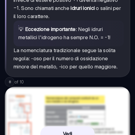
invece di essere positivo
diventa negativo
-1
−
1
. Sono chiamati anche
idruri ionici
o salini per
il loro carattere.
💡
Eccezione importante
: Negli idruri
metallici l'idrogeno ha sempre N.O. = -1!
La nomenclatura tradizionale segue la solita
regola: -oso per il numero di ossidazione
minore del metallo, -ico per quello maggiore.
of
10
8
Vedi