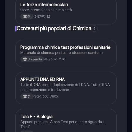
Le forze intermolecolari
Chimica
forze intermolecolari e molarità
879
12
4ªl
Contenuti più popolari di Chimica
9
Programma chimica test professioni sanitarie
Chimica
Materiale di chimica per test professioni sanitarie
5,607
170
Università
APPUNTI DNA ED RNA
Scienze
Tutto il DNA con la duplicazione del DNA. Tutto l’RNA
con trascrizione e traduzione
24,605
805
3ªl
Tolc F - Biologia
Chimica
Appunti presi dall'Alpha Test per quanto riguarda il
Tolc F