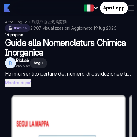
Apri l'app
Altre Lingue
環境問題と気候変動
2.907
visualizzazioni
·
Aggiornato
19 lug 2026
·
Chimica
14 pagine
Guida alla Nomenclatura Chimica
Inorganica
BioLab
B
Segui
@
biolab
Hai mai sentito parlare del
numero di ossidazione
e ti...
Mostra di più