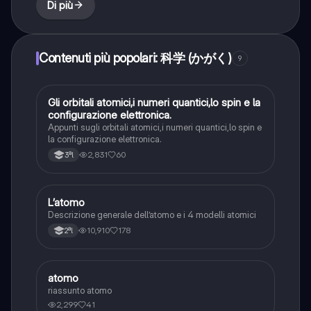
Di più
Contenuti più popolari: 科学 (かがく)
9
Gli orbitali atomici,i numeri quantici,lo spin e la
Chimica
configurazione elettronica.
Appunti sugli orbitali atomici,i numeri quantici,lo spin e
la configurazione elettronica.
2,831
60
3ªl
L’atomo
Chimica
Descrizione generale dell’atomo e i 4 modelli atomici
10,910
178
2ªl
atomo
Chimica
riassunto atomo
2,299
41