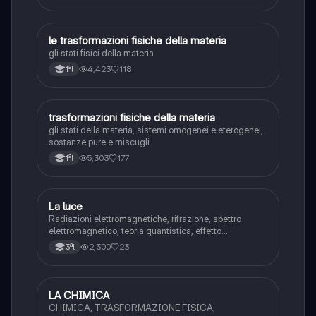
le trasformazioni fisiche della materia
Chimica
gli stati fisici della materia
4,423
118
1ªl
trasformazioni fisiche della materia
Chimica
gli stati della materia, sistemi omogenei e eterogenei,
sostanze pure e miscugli
5,303
177
1ªl
La luce
Chimica
Radiazioni elettromagnetiche, rifrazione, spettro
elettromagnetico, teoria quantistica, effetto
fotoelettrico
2,300
23
3ªl
LA CHIMICA
Chimica
CHIMICA, TRASFORMAZIONE FISICA,