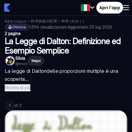
Apri l'app
Altre Lingue
科学技術の応用
科学 (かがく)
1.396
visualizzazioni
·
Aggiornato
20 lug 2026
·
Chimica
2 pagine
La Legge di Dalton: Definizione ed
Esempio Semplice
Silvia
Segui
@
sissii
La
legge di Dalton
delle proporzioni multiple è una
scoperta...
Mostra di più
of
2
1