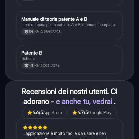
Manuale di teoria patente A e B
Italiano
Libro di teoria per la patente A e B, manuale completo
10,984
298
3ªl
Patente B
Altro
Schemi
11,003
274
4ªl
Recensioni dei nostri utenti. Ci
adorano -
e anche tu, vedrai
.
4.6
/5
App Store
4.7
/5
Google Play
L'applicazione è molto facile da usare e ben