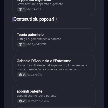
L
Breve test sull'apparato digerente
1,696
1
1ªl
Contenuti più popolari
9
Teoria patente b
Altro
Tutti gli argomenti per la patente
22,409
717
1ªl
G
Gabriele D'Annunzio e l'Estetismo
Italiano
Domande sull'ideale del superuomo, il panismo e la
concezione dell'arte come valore assoluto in
D'Annunzio.
2,676
0
4ªl
appunti patente
Altro
appunti esame teoria patente
69,390
1,784
4ªl