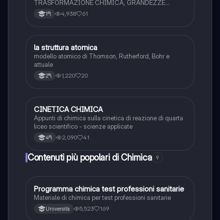
TRASFORMAZIONE CHIMICA, GRANDEZZE
FISICHE (STRUMENTI DI MISURA E S.I.), METODO
4,938
61
1ªl
SCIENTIFICO
la struttura atomica
Chimica
modello atomico di Thomson, Rutherford, Bohr e
attuale
1,220
20
2ªl
CINETICA CHIMICA
Chimica
Appunti di chimica sulla cinetica di reazione di quarta
liceo scientifico - scienze applicate
2,090
41
4ªl
Contenuti più popolari di Chimica
9
Programma chimica test professioni sanitarie
Chimica
Materiale di chimica per test professioni sanitarie
5,523
169
Università