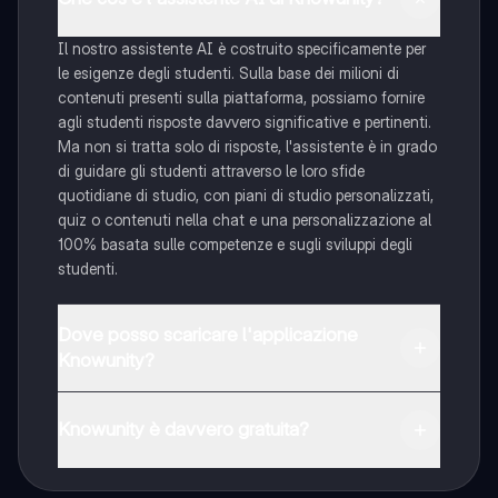
Il nostro assistente AI è costruito specificamente per
le esigenze degli studenti. Sulla base dei milioni di
contenuti presenti sulla piattaforma, possiamo fornire
agli studenti risposte davvero significative e pertinenti.
Ma non si tratta solo di risposte, l'assistente è in grado
di guidare gli studenti attraverso le loro sfide
quotidiane di studio, con piani di studio personalizzati,
quiz o contenuti nella chat e una personalizzazione al
100% basata sulle competenze e sugli sviluppi degli
studenti.
Dove posso scaricare l'applicazione
Knowunity?
È possibile scaricare l'applicazione dal Google Play
Store e dall'Apple App Store.
Knowunity è davvero gratuita?
Sì, hai accesso completamente gratuito a tutti i