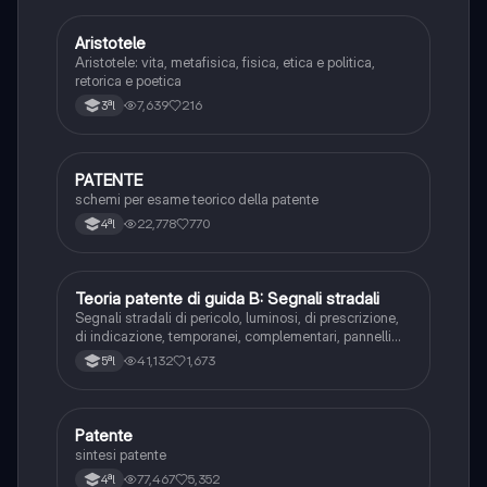
Aristotele
Filosofia
Aristotele: vita, metafisica, fisica, etica e politica,
retorica e poetica
7,639
216
3ªl
PATENTE
Altro
schemi per esame teorico della patente
22,778
770
4ªl
Teoria patente di guida B: Segnali stradali
Ed. civ.
Segnali stradali di pericolo, luminosi, di prescrizione,
di indicazione, temporanei, complementari, pannelli
integrativi, segnaletica orizzontale, segnalazioni
41,132
1,673
5ªl
agenti del traffico, distanza di visibilità per l‘arresto,
minima di sicurezza.
Patente
Altro
sintesi patente
77,467
5,352
4ªl