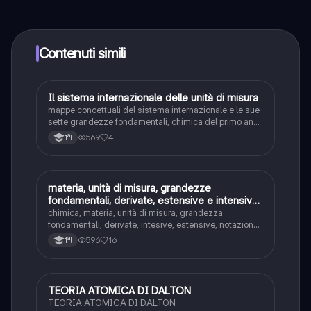
contenuti nell'app e puoi chattare o seguire i Creatori in
qualsiasi momento. Sbloccherai nuove funzioni
crescendo il tuo numero di follower. Inoltre, offriamo
Knowunity Premium, che consente di studiare senza
Contenuti simili
alcun limite!!
Il sistema internazionale delle unità di misura
Chimica
mappe concettuali del sistema internazionale e le sue
sette grandezze fondamentali, chimica del primo anno
di liceo (classico, scienze umane e linguistico) e
569
4
1ªl
ripasso del terzo anno.
materia, unità di misura, grandezze
Chimica
fondamentali, derivate, estensive e intensive;
notazione scientifica, massa, peso, volume,
chimica, materia, unità di misura, grandezza
densità, temperatura e calore
fondamentali, derivate, intesive, estensive, notazione
scientifica, formule e spiegazione di massa, peso,
596
16
1ªl
volume, densità, temperatura, calore
TEORIA ATOMICA DI DALTON
Chimica
TEORIA ATOMICA DI DALTON