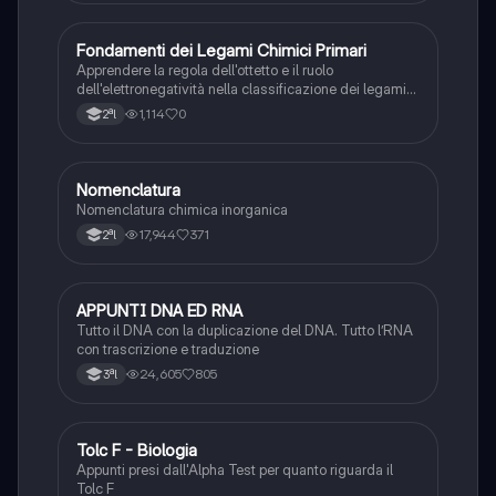
F
Fondamenti dei Legami Chimici Primari
Chimica
Apprendere la regola dell'ottetto e il ruolo
dell'elettronegatività nella classificazione dei legami
chimici forti.
1,114
0
2ªl
Nomenclatura
Chimica
Nomenclatura chimica inorganica
17,944
371
2ªl
APPUNTI DNA ED RNA
Scienze
Tutto il DNA con la duplicazione del DNA. Tutto l’RNA
con trascrizione e traduzione
24,605
805
3ªl
Tolc F - Biologia
Chimica
Appunti presi dall'Alpha Test per quanto riguarda il
Tolc F