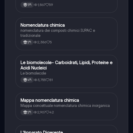
1,867
59
5ªl
N
Nomenclatura chimica
Chimica
nomenclatura dei composti chimici IUPAC e
tradizionale
2,386
5
2ªl
Le biomolecole- Carboidrati, Lipidi, Proteine e
Scienze
Acidi Nucleici
Le biomolecole
3,755
81
4ªl
Mappa nomenclatura chimica
Chimica
Mappa concettuale nomenclatura chimica inorganica
2,907
42
2ªl
L'Apparato Digerente
Scienze