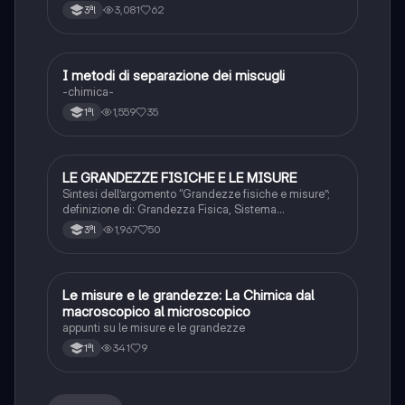
3,081
62
3ªl
I metodi di separazione dei miscugli
Chimica
-chimica-
1,559
35
1ªl
LE GRANDEZZE FISICHE E LE MISURE
Chimica
Sintesi dell’argomento “Grandezze fisiche e misure”;
definizione di: Grandezza Fisica, Sistema
Internazionale, Unità di Misura, Notazione Scientifica,
1,967
50
3ªl
Massa, Peso, Temperatura, Calore, Lunghezza e
Materia.
Le misure e le grandezze: La Chimica dal
Chimica
macroscopico al microscopico
appunti su le misure e le grandezze
341
9
1ªl