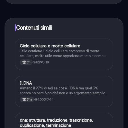
Sì, hai accesso completamente gratuito a tutti i
contenuti nell'app e puoi chattare o seguire i Creatori in
qualsiasi momento. Sbloccherai nuove funzioni
crescendo il tuo numero di follower. Inoltre, offriamo
Knowunity Premium, che consente di studiare senza
Contenuti simili
alcun limite!!
Ciclo cellulare e morte cellulare
Scienze
il file contiene il ciclo cellulare compreso di morte
cellulare, molto utile come approfondimento e come
ripetizione in vista degli esami o test di ingresso futuri
829
19
3ªl
oltre che per le interrogazioni
Il DNA
Scienze
Almeno il 97% di noi sa cos’è il DNA ma quel 3%
ancora no perciò poiché non è un argomento semplice
questo sono i miei appunti di terza media (mi scuso
1,003
44
3ªm
per alcuni errori di ortografia)
dna: struttura, traduzione, trascrizione,
Scienze
duplicazione, terminazione