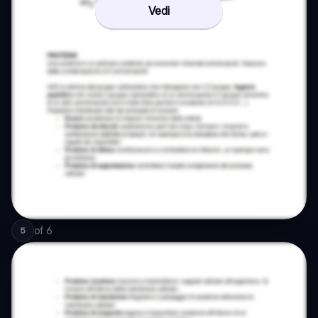
Vedi
of
6
5