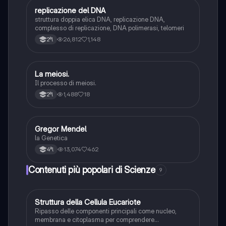
replicazione del DNA
Scienze
struttura doppia elica DNA, replicazione DNA,
complesso di replicazione, DNA polimerasi, telomeri
26,812
1,148
2ªl
La meiosi.
Scienze
Il processo di meiosi.
1,488
18
2ªl
Gregor Mendel
Scienze
la Genetica
13,074
462
4ªl
Contenuti più popolari di Scienze
9
S
Struttura della Cellula Eucariote
Scienze
Ripasso delle componenti principali come nucleo,
membrana e citoplasma per comprendere