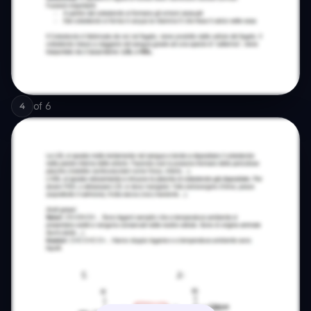
of
6
4