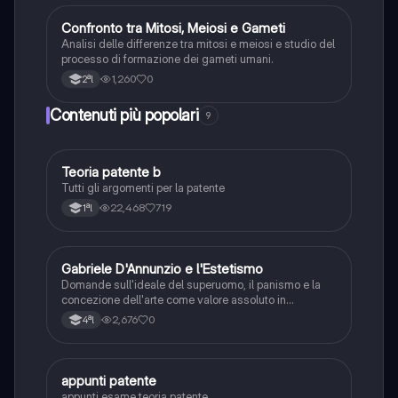
C
Confronto tra Mitosi, Meiosi e Gameti
Scienze
Analisi delle differenze tra mitosi e meiosi e studio del
processo di formazione dei gameti umani.
1,260
0
2ªl
Contenuti più popolari
9
Teoria patente b
Altro
Tutti gli argomenti per la patente
22,468
719
1ªl
G
Gabriele D'Annunzio e l'Estetismo
Italiano
Domande sull'ideale del superuomo, il panismo e la
concezione dell'arte come valore assoluto in
D'Annunzio.
2,676
0
4ªl
appunti patente
Altro
appunti esame teoria patente