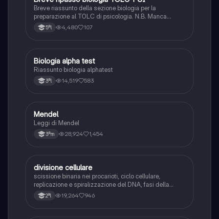
Breve riassunto della sezione biologia per la
preparazione al TOLC di psicologia. N.B. Manca
l’ultima parte sulla genetica mendeliana
4,480
107
5ªl
Biologia alpha test
Scienze
Riassunto biologia alphatest
14,519
583
3ªl
Mendel
Scienze
Leggi di Mendel
28,924
1,454
3ªm
divisione cellulare
Scienze
scissione binaria nei procarioti, ciclo cellulare,
replicazione e spiralizzazione del DNA, fasi della
mitosi
19,264
946
2ªl