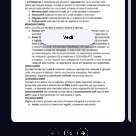
Vedi
1
/
6