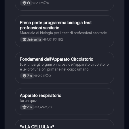
l'organizzazione di base della cellula.
2,195
0
1ªl
Prima parte programma biologia test
Scienze
professioni sanitarie
Materiale di biologia per il test di professioni sanitarie
7,011
182
Università
F
Fondamenti dell'Apparato Circolatorio
Scienze
Identifica gli organi principali dell'apparato circolatorio
e le loro funzioni primarie nel corpo umano.
2,911
0
2ªm
A
Apparato respiratorio
Scienze
fai un quiz
1,493
0
2ªm
°
°• LA CELLULA •°
Scienze