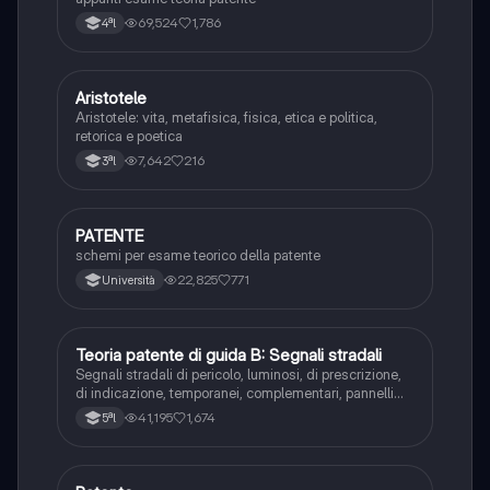
69,524
1,786
4ªl
Aristotele
Filosofia
Aristotele: vita, metafisica, fisica, etica e politica,
retorica e poetica
7,642
216
3ªl
PATENTE
Altro
schemi per esame teorico della patente
22,825
771
Università
Teoria patente di guida B: Segnali stradali
Ed. civ.
Segnali stradali di pericolo, luminosi, di prescrizione,
di indicazione, temporanei, complementari, pannelli
integrativi, segnaletica orizzontale, segnalazioni
41,195
1,674
5ªl
agenti del traffico, distanza di visibilità per l‘arresto,
minima di sicurezza.