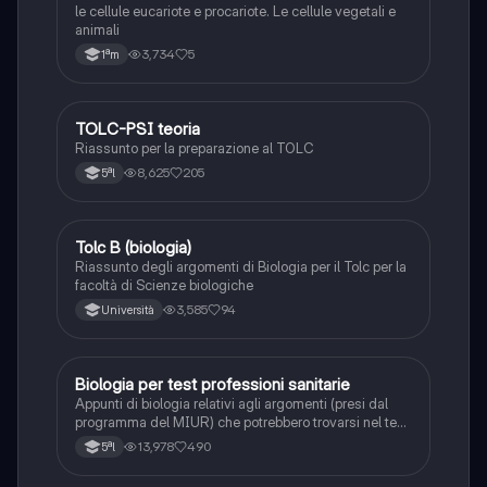
le cellule eucariote e procariote. Le cellule vegetali e
animali
3,734
5
1ªm
TOLC-PSI teoria
Scienze
Riassunto per la preparazione al TOLC
8,625
205
5ªl
Tolc B (biologia)
Scienze
Riassunto degli argomenti di Biologia per il Tolc per la
facoltà di Scienze biologiche
3,585
94
Università
Biologia per test professioni sanitarie
Scienze
Appunti di biologia relativi agli argomenti (presi dal
programma del MIUR) che potrebbero trovarsi nel test
di professioni sanitarie. Appunti realizzati
13,978
490
5ªl
confrontando vari siti internet e libro ALPHATEST