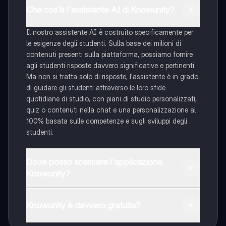
Che cos'è l'assistente AI di Knowunity?
Il nostro assistente AI è costruito specificamente per
le esigenze degli studenti. Sulla base dei milioni di
contenuti presenti sulla piattaforma, possiamo fornire
agli studenti risposte davvero significative e pertinenti.
Ma non si tratta solo di risposte, l'assistente è in grado
di guidare gli studenti attraverso le loro sfide
quotidiane di studio, con piani di studio personalizzati,
quiz o contenuti nella chat e una personalizzazione al
100% basata sulle competenze e sugli sviluppi degli
studenti.
Dove posso scaricare l'applicazione
Knowunity?
È possibile scaricare l'applicazione dal Google Play
Store e dall'Apple App Store.
Knowunity è davvero gratuita?