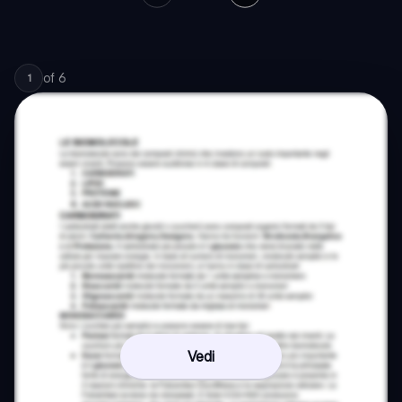
of
6
1
Vedi