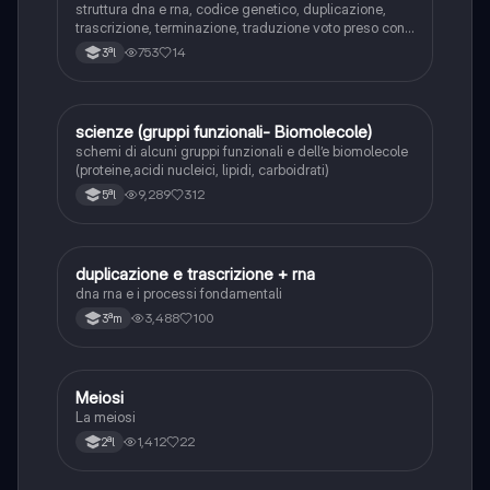
struttura dna e rna, codice genetico, duplicazione,
trascrizione, terminazione, traduzione voto preso con
questi schemi: 10, 3º superiore
753
14
3ªl
scienze (gruppi funzionali- Biomolecole)
Scienze
schemi di alcuni gruppi funzionali e dell’e biomolecole
(proteine,acidi nucleici, lipidi, carboidrati)
9,289
312
5ªl
duplicazione e trascrizione + rna
Scienze
dna rna e i processi fondamentali
3,488
100
3ªm
Meiosi
Scienze
La meiosi
1,412
22
2ªl