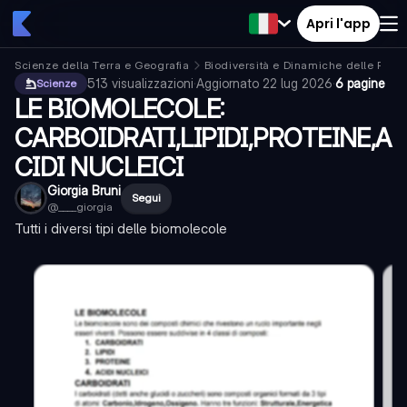
Apri l'app
Scienze della Terra e Geografia
Biodiversità e Dinamiche delle Popo
513
visualizzazioni
·
Aggiornato
22 lug 2026
·
6 pagine
Scienze
LE BIOMOLECOLE:
CARBOIDRATI,LIPIDI,PROTEINE,A
CIDI NUCLEICI
Giorgia Bruni
Segui
@
____giorgia
Tutti i diversi tipi delle biomolecole