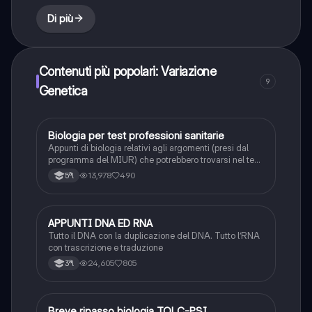
Di più
Contenuti più popolari: Variazione
9
Genetica
Biologia per test professioni sanitarie
Scienze
Appunti di biologia relativi agli argomenti (presi dal
programma del MIUR) che potrebbero trovarsi nel test
di professioni sanitarie. Appunti realizzati
13,978
490
5ªl
confrontando vari siti internet e libro ALPHATEST
APPUNTI DNA ED RNA
Scienze
Tutto il DNA con la duplicazione del DNA. Tutto l’RNA
con trascrizione e traduzione
24,605
805
3ªl
Breve ripasso biologia TOLC-PSI
Scienze