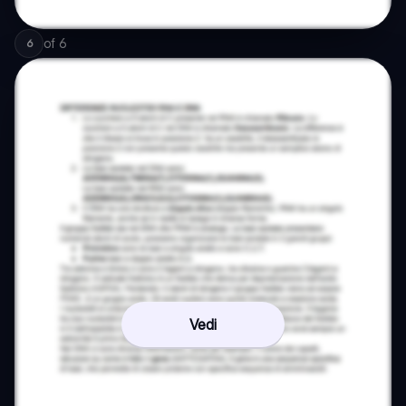
of
6
6
Vedi