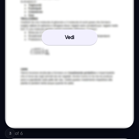
Vedi
of
6
3