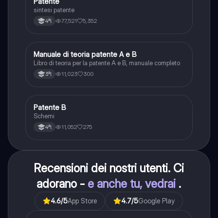
Patente
Altro
sintesi patente
77,521
5,352
4ªl
Manuale di teoria patente A e B
Italiano
Libro di teoria per la patente A e B, manuale completo
11,023
300
3ªl
Patente B
Altro
Schemi
11,052
275
4ªl
Recensioni dei nostri utenti. Ci
adorano -
e anche tu, vedrai
.
4.6
/5
App Store
4.7
/5
Google Play