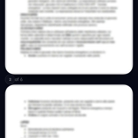
of
6
2