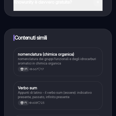
Store e dall'Apple App Store.
Knowunity è davvero gratuita?
Sì, hai accesso completamente gratuito a tutti i
contenuti nell'app e puoi chattare o seguire i Creatori in
qualsiasi momento. Sbloccherai nuove funzioni
crescendo il tuo numero di follower. Inoltre, offriamo
Knowunity Premium, che consente di studiare senza
Contenuti simili
alcun limite!!
nomenclatura (chimica organica)
Chimica
nomenclatura dei gruppi funzionali e degli idrocarburi
aromatici in chimica organica
667
17
3ªl
Verbo sum
Latino
Appunti di latino - il verbo sum (essere): indicativo
presente, passato, infinito presente
608
23
1ªl