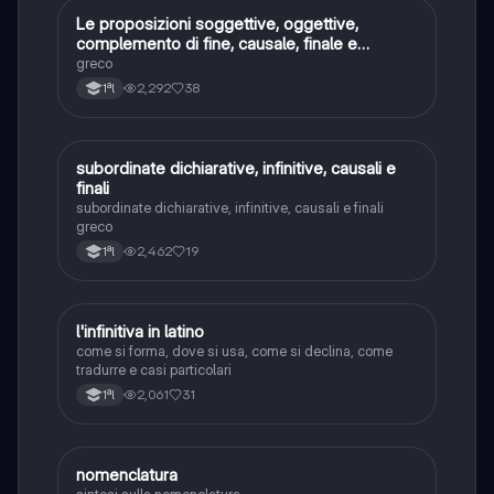
Le proposizioni soggettive, oggettive,
Greco
complemento di fine, causale, finale e
temporali
greco
2,292
38
1ªl
subordinate dichiarative, infinitive, causali e
Greco
finali
subordinate dichiarative, infinitive, causali e finali
greco
2,462
19
1ªl
l'infinitiva in latino
Latino
come si forma, dove si usa, come si declina, come
tradurre e casi particolari
2,061
31
1ªl
nomenclatura
Chimica