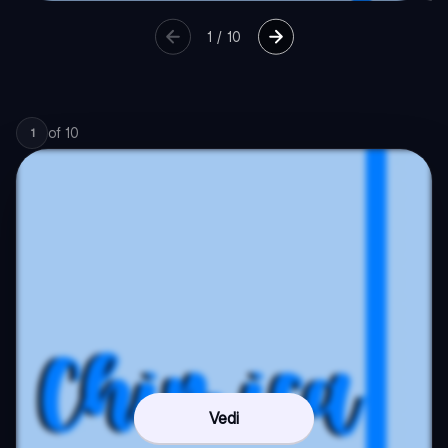
1
/
10
of
10
1
Vedi