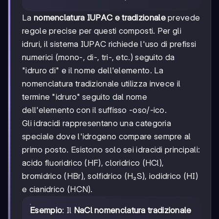
La
nomenclatura IUPAC e tradizionale
prevede
regole precise per questi composti. Per gli
idruri, il sistema IUPAC richiede l'uso di prefissi
numerici (mono-, di-, tri-, etc.) seguito da
"idruro di" e il nome dell'elemento. La
nomenclatura tradizionale utilizza invece il
termine "idruro" seguito dal nome
dell'elemento con il suffisso -oso/-ico.
Gli idracidi rappresentano una categoria
speciale dove l'idrogeno compare sempre al
primo posto. Esistono solo sei idracidi principali:
acido fluoridrico (HF), cloridrico (HCl),
bromidrico (HBr), solfidrico (H₂S), iodidrico (HI)
e cianidrico (HCN).
Esempio
: Il
NaCl nomenclatura tradizionale