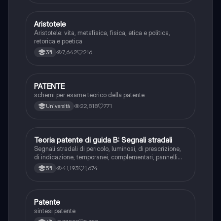
Aristotele
Filosofia
Aristotele: vita, metafisica, fisica, etica e politica,
retorica e poetica
7,642
216
3ªl
PATENTE
Altro
schemi per esame teorico della patente
22,818
771
Università
Teoria patente di guida B: Segnali stradali
Ed. civ.
Segnali stradali di pericolo, luminosi, di prescrizione,
di indicazione, temporanei, complementari, pannelli
integrativi, segnaletica orizzontale, segnalazioni
41,193
1,674
5ªl
agenti del traffico, distanza di visibilità per l‘arresto,
minima di sicurezza.
Patente
Altro
sintesi patente