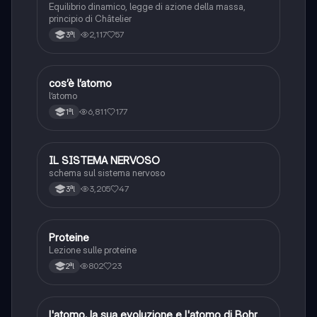
Equilibrio dinamico, legge di azione della massa,
principio di Châtelier
2,117
57
3ªl
cos’è l’atomo
Scienze
l’atomo
6,811
177
1ªl
IL SISTEMA NERVOSO
Scienze
schema sul sistema nervoso
3,205
47
3ªl
Proteine
Scienze
Lezione sulle proteine
802
23
2ªl
l'atomo, la sua evoluzione e l'atomo di Bohr
Chimica