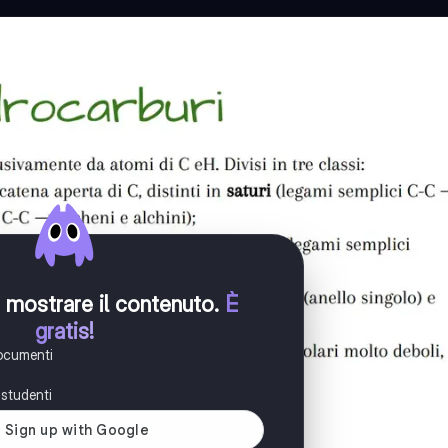
er mostrare il contenuto
.
È
gratis!
documenti
i studenti