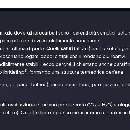
iglia dove gli
idrocarburi
sono i parenti più semplici: solo
pi principali che devi assolutamente conoscere.
na collana di perle. Quelli
saturi
(alcani) hanno solo lega
presentano legami doppi o tripli che li rendono più reattivi.
dibilmente stabili - ecco perché li chiamano anche paraffi
no
ibridati sp³
, formando una struttura tetraedrica perfetta.
tano, propano, butano) hanno nomi storici, poi si usano i pref
.
nti:
ossidazione
(bruciano producendo CO₂ e H₂O) e
alog
calore). Quest'ultima segue un meccanismo radicalico in tr