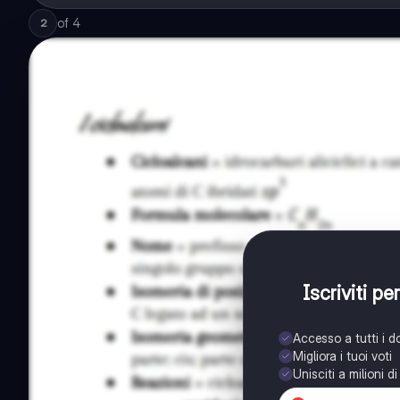
of
4
2
Iscriviti p
Accesso a tutti i 
Migliora i tuoi voti
Unisciti a milioni d