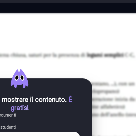
er mostrare il contenuto
.
È
gratis!
documenti
i studenti