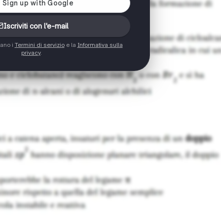
Iscriviti con l'e-mail
tano i
Termini di servizio
e la
Informativa sulla
privacy
.