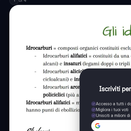
of
4
1
Iscriviti p
Accesso a tutti i 
Migliora i tuoi voti
Unisciti a milioni d