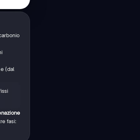
 carbonio
mi
ne (dal
issi
enazione
e fasi: