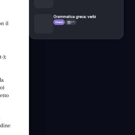
Grammatica greca: verbi
Greco
3ªl