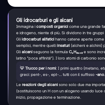
Gli idrocarburi e gli alcani
Immagina i
composti organici
come una grande fam
e idrogeno, niente di più. Si dividono in tre grup
Gli
idrocarburi alifatici
hanno catene aperte come u
semplici, mentre quelli
insaturi
(alcheni e alchini) 
Gli
alcani
seguono la formula
CₙH₂ₙ₊₂
e sono incre
latino "poca affinità"). I loro atomi di carbonio so
💡 Trucco per i nomi
: I primi quattro (metano, e
greci: pent-, es-, ept-... tutti con il suffisso
-ano
Le
reazioni degli alcani
sono solo due ma importa
(sostituiscono un H con un alogeno usando luce o 
inizio, propagazione e terminazione.