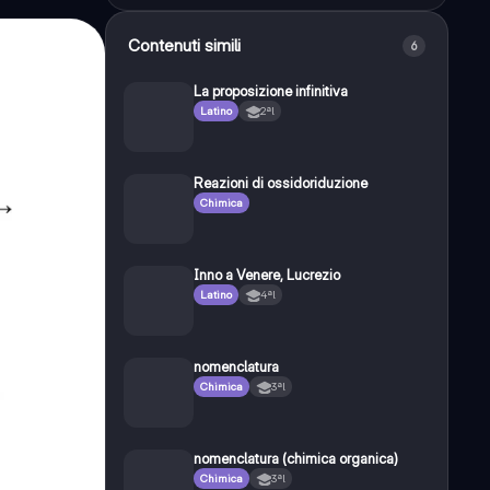
Contenuti simili
6
La proposizione infinitiva
Latino
2ªl
Reazioni di ossidoriduzione
Chimica
Inno a Venere, Lucrezio
Latino
4ªl
nomenclatura
Chimica
3ªl
nomenclatura (chimica organica)
Chimica
3ªl