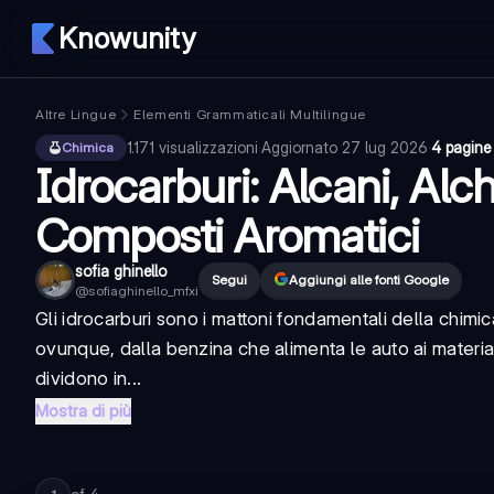
Knowunity
Altre Lingue
Elementi Grammaticali Multilingue
1.171
visualizzazioni
·
Aggiornato
27 lug 2026
·
4 pagine
Chimica
Idrocarburi: Alcani, Alch
Composti Aromatici
sofia ghinello
Segui
Aggiungi alle fonti Google
@
sofiaghinello_mfxi
Gli idrocarburi sono i mattoni fondamentali della chimic
ovunque, dalla benzina che alimenta le auto ai material
dividono in...
Mostra di più