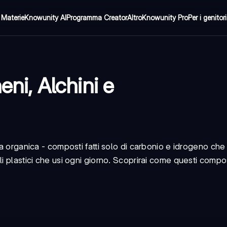
Materie
Knowunity AI
Programma Creator
Altro
Knowunity Pro
Per i genitori
eni, Alchini e
a organica - composti fatti solo di carbonio e idrogeno che 
i plastici che usi ogni giorno. Scoprirai come questi compos