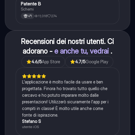
Patente B
Altro
Schemi
11,018
274
4ªl
Recensioni dei nostri utenti. Ci
adorano -
e anche tu, vedrai
.
4.6
/5
App Store
4.7
/5
Google Play
L'applicazione è molto facile da usare e ben
progettata. Finora ho trovato tutto quello che
cercavo e ho potuto imparare molto dalle
presentazioni! Utilizzerò sicuramente l'app per i
compiti in classe! È molto utile anche come
fonte di ispirazione.
Stefano S
utente iOS