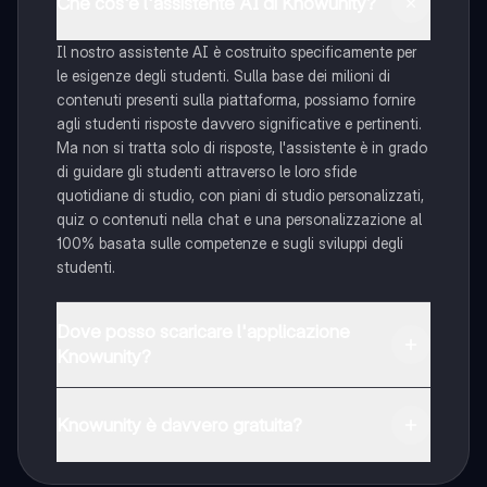
Che cos'è l'assistente AI di Knowunity?
Il nostro assistente AI è costruito specificamente per
le esigenze degli studenti. Sulla base dei milioni di
contenuti presenti sulla piattaforma, possiamo fornire
agli studenti risposte davvero significative e pertinenti.
Ma non si tratta solo di risposte, l'assistente è in grado
di guidare gli studenti attraverso le loro sfide
quotidiane di studio, con piani di studio personalizzati,
quiz o contenuti nella chat e una personalizzazione al
100% basata sulle competenze e sugli sviluppi degli
studenti.
Dove posso scaricare l'applicazione
Knowunity?
È possibile scaricare l'applicazione dal Google Play
Store e dall'Apple App Store.
Knowunity è davvero gratuita?
Sì, hai accesso completamente gratuito a tutti i