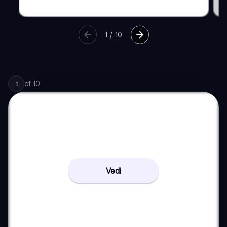
1
/
10
of
10
1
Vedi