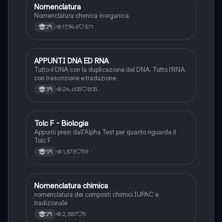
Nomenclatura
Chimica
Nomenclatura chimica inorganica
17,946
371
2ªl
APPUNTI DNA ED RNA
Scienze
Tutto il DNA con la duplicazione del DNA. Tutto l’RNA
con trascrizione e traduzione
24,605
805
3ªl
Tolc F - Biologia
Chimica
Appunti presi dall'Alpha Test per quanto riguarda il
Tolc F
1,873
59
5ªl
N
Nomenclatura chimica
Chimica
nomenclatura dei composti chimici IUPAC e
tradizionale
2,387
5
2ªl