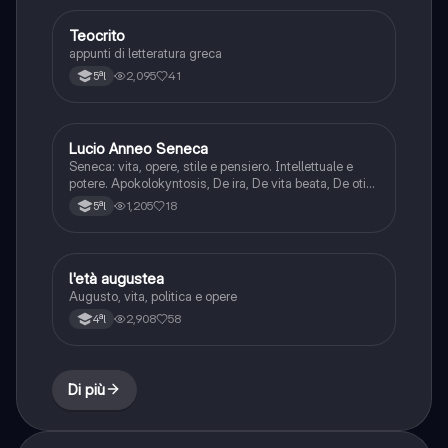
Teocrito
Greco
appunti di letteratura greca
2,095
41
5ªl
Lucio Anneo Seneca
Latino
Seneca: vita, opere, stile e pensiero. Intellettuale e
potere. Apokolokyntosis, De ira, De vita beata, De otio,
De brevitate vitae, De tranquillitate vitae, De
1,205
18
5ªl
clementia, Epistole a Lucilio, De Naturales
quaestiones.
l'età augustea
Latino
Augusto, vita, politica e opere
2,908
58
4ªl
Di più