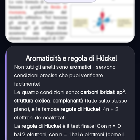
Aromaticità e regola di Hückel
Non tutti gli anelli sono
aromatici
- servono
condizioni precise che puoi verificare
facilmente!
Le quattro condizioni sono:
carboni ibridati sp²
,
struttura ciclica
,
complanarità
(tutto sullo stesso
piano), e la famosa
regola di Hückel
: 4n + 2
elettroni delocalizzati.
La
regola di Hückel
è il test finale! Con n = 0
hai 2 elettroni, con n = 1 hai 6 elettroni (come il