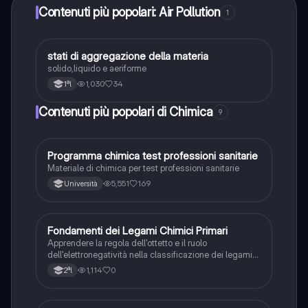
Contenuti più popolari: Air Pollution
1
stati di aggregazione della materia
Chimica
solido,liquido e aeriforme
1,030
34
1ªl
Contenuti più popolari di Chimica
9
Programma chimica test professioni sanitarie
Chimica
Materiale di chimica per test professioni sanitarie
5,551
169
Università
F
Fondamenti dei Legami Chimici Primari
Chimica
Apprendere la regola dell'ottetto e il ruolo
dell'elettronegatività nella classificazione dei legami
chimici forti.
1,114
0
2ªl