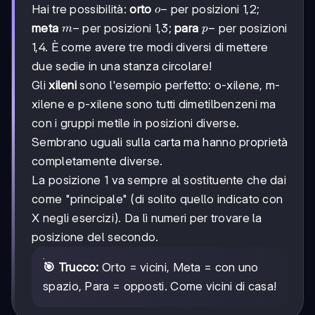
o-
−
Hai tre possibilità:
orto
per posizioni 1,2;
o
m-
−
p-
−
meta
per posizioni 1,3;
para
per posizioni
m
p
1,4. È come avere tre modi diversi di mettere
due sedie in una stanza circolare!
Gli
xileni
sono l'esempio perfetto: o-xilene, m-
xilene e p-xilene sono tutti dimetilbenzeni ma
con i gruppi metile in posizioni diverse.
Sembrano uguali sulla carta ma hanno proprietà
completamente diverse.
La posizione 1 va sempre al sostituente che dai
come "principale" (di solito quello indicato con
X negli esercizi). Da lì numeri per trovare la
posizione del secondo.
🎯 Trucco:
Orto = vicini, Meta = con uno
spazio, Para = opposti. Come vicini di casa!