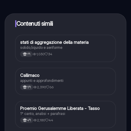
contenuti nell'app e puoi chattare o seguire i Creatori in
qualsiasi momento. Sbloccherai nuove funzioni
crescendo il tuo numero di follower. Inoltre, offriamo
Knowunity Premium, che consente di studiare senza
Contenuti simili
alcun limite!!
stati di aggregazione della materia
Chimica
solido,liquido e aeriforme
1,030
34
1ªl
Callimaco
Greco
appunti e approfondimenti
2,390
66
5ªl
Proemio Gerusalemme Liberata - Tasso
Latino
1° canto, analisi + parafrasi
2,180
44
4ªl