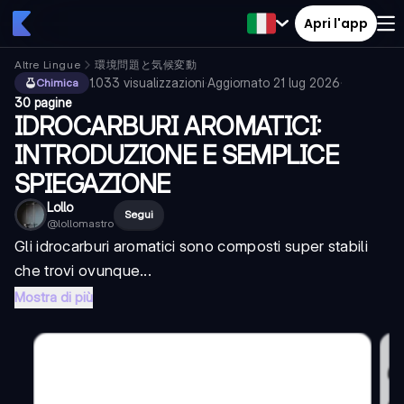
Apri l'app
Altre Lingue
環境問題と気候変動
1.033
visualizzazioni
·
Aggiornato
21 lug 2026
·
Chimica
30 pagine
IDROCARBURI AROMATICI:
INTRODUZIONE E SEMPLICE
SPIEGAZIONE
Lollo
Segui
@
lollomastro
Gli idrocarburi aromatici sono composti super stabili
che trovi ovunque...
Mostra di più