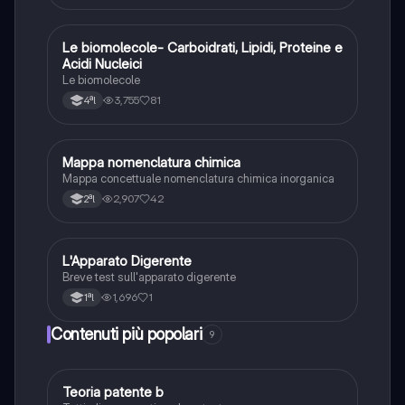
Le biomolecole- Carboidrati, Lipidi, Proteine e
Scienze
Acidi Nucleici
Le biomolecole
3,755
81
4ªl
Mappa nomenclatura chimica
Chimica
Mappa concettuale nomenclatura chimica inorganica
2,907
42
2ªl
L
L'Apparato Digerente
Scienze
Breve test sull'apparato digerente
1,696
1
1ªl
Contenuti più popolari
9
Teoria patente b
Altro