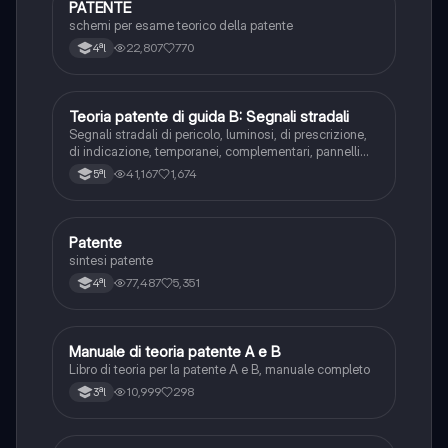
PATENTE
Altro
schemi per esame teorico della patente
22,807
770
4ªl
Teoria patente di guida B: Segnali stradali
Ed. civ.
Segnali stradali di pericolo, luminosi, di prescrizione,
di indicazione, temporanei, complementari, pannelli
integrativi, segnaletica orizzontale, segnalazioni
41,167
1,674
5ªl
agenti del traffico, distanza di visibilità per l‘arresto,
minima di sicurezza.
Patente
Altro
sintesi patente
77,487
5,351
4ªl
Manuale di teoria patente A e B
Italiano
Libro di teoria per la patente A e B, manuale completo
10,999
298
3ªl