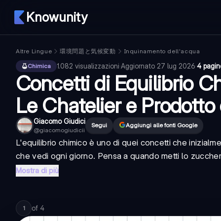
Knowunity
Altre Lingue
環境問題と気候変動
Inquinamento dell'acqua
1.082
visualizzazioni
·
Aggiornato
27 lug 2026
·
4 pagin
Chimica
Concetti di Equilibrio Ch
Le Chatelier e Prodotto 
Giacomo Giudici
Segui
Aggiungi alle fonti Google
@
giacomogiudicii
L'equilibrio chimico è uno di quei concetti che inizial
che vedi ogni giorno. Pensa a quando metti lo zucchero 
Mostra di più
of
4
1