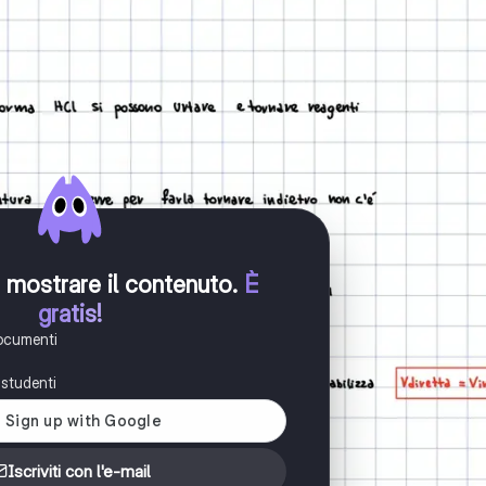
er mostrare il contenuto
.
È
gratis!
documenti
i studenti
Iscriviti con l'e-mail