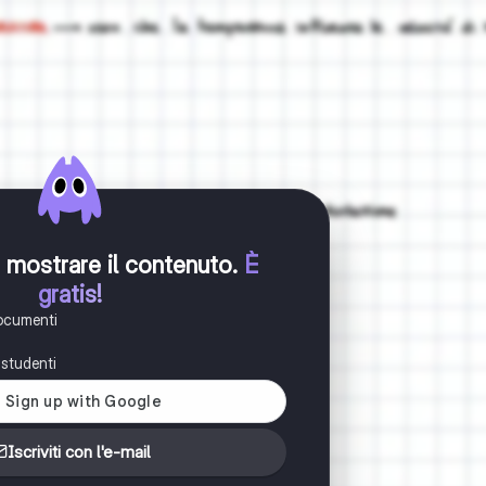
er mostrare il contenuto
.
È
gratis!
documenti
i studenti
Iscriviti con l'e-mail