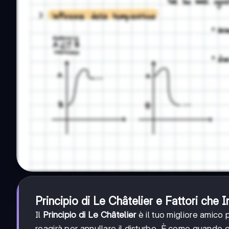
Principio di Le Châtelier e Fattori che I
Il
Principio di Le Châtelier
è il tuo migliore amico p
reagirà per annullare il disturbo. È come quando 