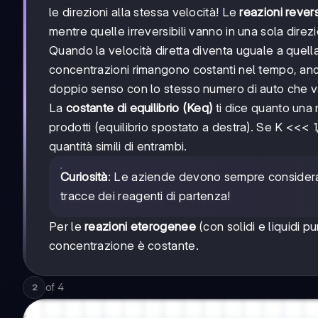
le direzioni alla stessa velocità! Le
reazioni reversi
mentre quelle irreversibili vanno in una sola direz
Quando la velocità diretta diventa uguale a quella
concentrazioni rimangono costanti nel tempo, an
doppio senso con lo stesso numero di auto che va
La
costante di equilibrio (Keq)
ti dice quanto una r
prodotti (equilibrio spostato a destra). Se K <<< 1, 
quantità simili di entrambi.
Curiosità
: Le aziende devono sempre considerare
tracce dei reagenti di partenza!
Per le
reazioni eterogenee
(con solidi e liquidi 
concentrazione è costante.
of
4
2