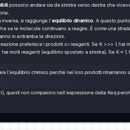
bili
possono andare sia da sinistra verso destra che vicev
ione.
 inversa, si raggiunge l'
equilibrio dinamico
. A questo punto
che se le molecole continuano a reagire. È come una strad
nno in entrambe le direzioni.
eazione preferisce i prodotti o i reagenti. Se K >>> 1, hai m
hai molti reagenti (equilibrio spostato a sinistra). Se K ≈ 1, 
 l'equilibrio chimico perché nei loro prodotti rimarranno
puri), questi non compaiono nell'espressione della Keq perch