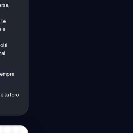
ersa,
 le
a a
olti
hai
 sempre
é la loro