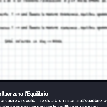
nfluenzano l'Equilibrio
er capire gli equilibri: se disturbi un sistema all'equilibrio, 
qualcuno spinge una persona in equilibrio su una corda: