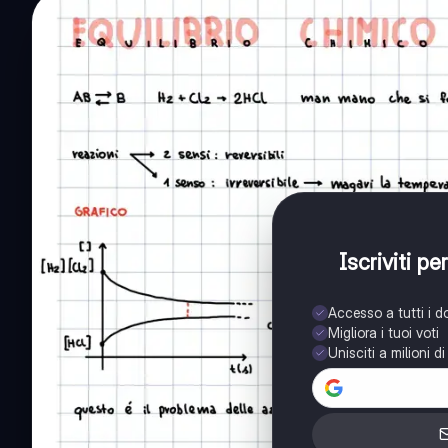
Iscriviti p
Accesso a tutti i 
Migliora i tuoi voti
Unisciti a milioni d