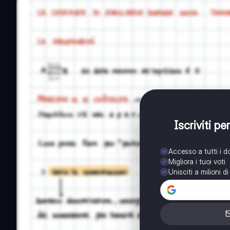
Iscriviti p
Accesso a tutti i 
Migliora i tuoi voti
Unisciti a milioni d