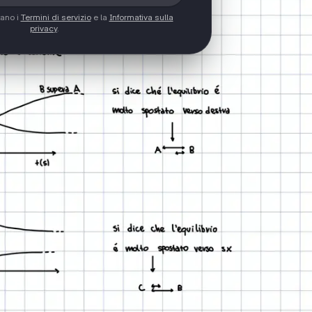
tano i
Termini di servizio
e la
Informativa sulla
privacy
.