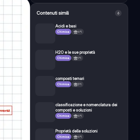
Contenuti simili
6
Acidi e basi
Chimica
4ªl
H2O e le sue proprietà
Chimica
1ªl
composti ternari
Chimica
3ªl
classificazione e nomenclatura dei
composti e soluzioni
Chimica
4ªl
Proprietà delle soluzioni
Chimica
4ªl