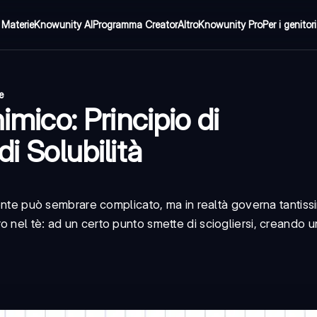
Materie
Knowunity AI
Programma Creator
Altro
Knowunity Pro
Per i genitori
e
imico: Principio di
di Solubilità
mente può sembrare complicato, ma in realtà governa tantiss
nel tè: ad un certo punto smette di sciogliersi, creando un 