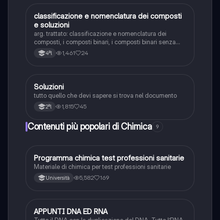
classificazione e nomenclatura dei composti
Chimica
e soluzioni
arg. trattato: classificazione e nomenclatura dei
composti, i composti binari, i composti binari senza
ossigeno,i sali binari,i composti ternari,le soluzioni, i
1,461
24
4ªl
colloidi, la solubilizzazione, soluzioni di composti
molecolari. Voto:8,5
Soluzioni
Chimica
tutto quello che devi sapere si trova nel documento
1,815
45
2ªl
Contenuti più popolari di Chimica
9
Programma chimica test professioni sanitarie
Chimica
Materiale di chimica per test professioni sanitarie
5,582
169
Università
APPUNTI DNA ED RNA
Scienze