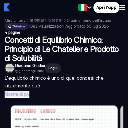
Apri l'app
Altre Lingue
環境問題と気候変動
Inquinamento dell'acqua
1.082
visualizzazioni
·
Aggiornato
30 lug 2026
·
Chimica
4 pagine
Concetti di Equilibrio Chimico:
Principio di Le Chatelier e Prodotto
di Solubilità
Giacomo Giudici
Segui
@
giacomogiudicii
L'equilibrio chimico è uno di quei concetti che
inizialmente può...
Mostra di più