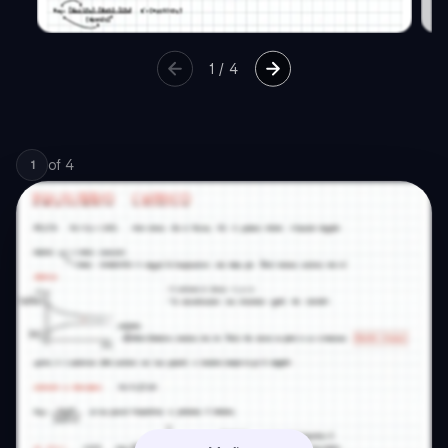
1
/
4
of
4
1