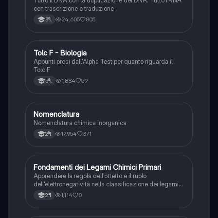
Tutto il DNA con la duplicazione del DNA. Tutto l’RNA
con trascrizione e traduzione
24,605
805
3ªl
Tolc F - Biologia
Chimica
Appunti presi dall'Alpha Test per quanto riguarda il
Tolc F
1,884
59
5ªl
Nomenclatura
Chimica
Nomenclatura chimica inorganica
17,954
371
2ªl
F
Fondamenti dei Legami Chimici Primari
Chimica
Apprendere la regola dell'ottetto e il ruolo
dell'elettronegatività nella classificazione dei legami
chimici forti.
1,114
0
2ªl