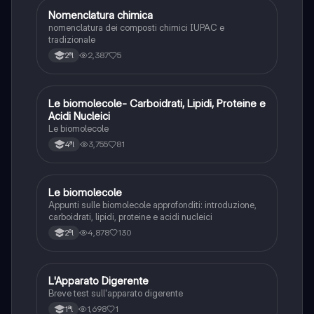
N
Nomenclatura chimica
Chimica
nomenclatura dei composti chimici IUPAC e
tradizionale
2,387
5
2ªl
Le biomolecole- Carboidrati, Lipidi, Proteine e
Scienze
Acidi Nucleici
Le biomolecole
3,755
81
4ªl
Le biomolecole
Scienze
Appunti sulle biomolecole approfonditi: introduzione,
carboidrati, lipidi, proteine e acidi nucleici
4,878
130
2ªl
L
L'Apparato Digerente
Scienze
Breve test sull'apparato digerente
1,698
1
1ªl