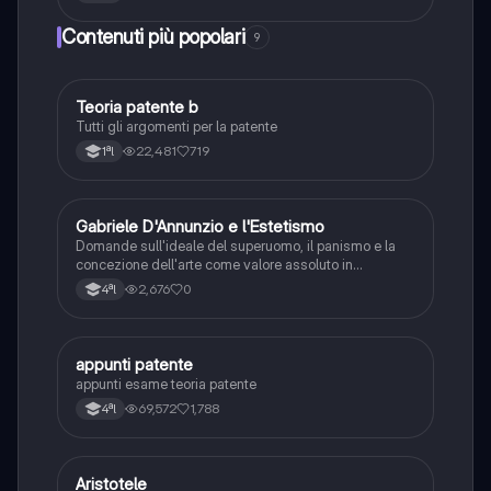
Contenuti più popolari
9
Teoria patente b
Altro
Tutti gli argomenti per la patente
22,481
719
1ªl
G
Gabriele D'Annunzio e l'Estetismo
Italiano
Domande sull'ideale del superuomo, il panismo e la
concezione dell'arte come valore assoluto in
D'Annunzio.
2,676
0
4ªl
appunti patente
Altro
appunti esame teoria patente
69,572
1,788
4ªl
Aristotele
Filosofia