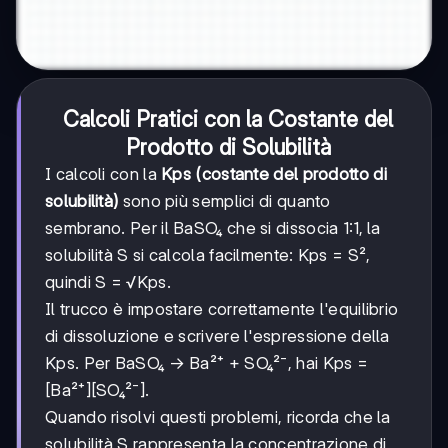
Calcoli Pratici con la Costante del
Prodotto di Solubilità
I calcoli con la
Kps (costante del prodotto di
solubilità)
sono più semplici di quanto
sembrano. Per il BaSO₄ che si dissocia 1:1, la
solubilità S si calcola facilmente: Kps = S²,
quindi S = √Kps.
Il trucco è impostare correttamente l'equilibrio
di dissoluzione e scrivere l'espressione della
Kps. Per BaSO₄ → Ba²⁺ + SO₄²⁻, hai Kps =
[Ba²⁺][SO₄²⁻].
Quando risolvi questi problemi, ricorda che la
solubilità S rappresenta la concentrazione di