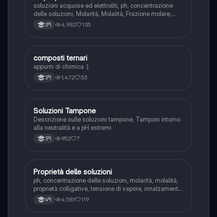
soluzioni acquose ed elettroliti, ph, concentrazione
delle soluzioni, Molarità, Molalità, Frazione molare,
Proprietà colligative
4,982
135
3ªl
composti ternari
Chimica
appunti di chimica :)
1,472
33
3ªl
Soluzioni Tampone
Chimica
Descrizione sulle soluzioni tampone, Tamponi intorno
alla neutralità e a pH estremi
952
7
3ªl
Proprietà delle soluzioni
Chimica
ph, concentrazione delle soluzioni, molarità, molalità,
proprietà colligative, tensione di vapore, innalzamento
ebulloscopico e abbassamento crioscopico, osmosi e
4,581
119
4ªl
pressione osmotica e solubilità