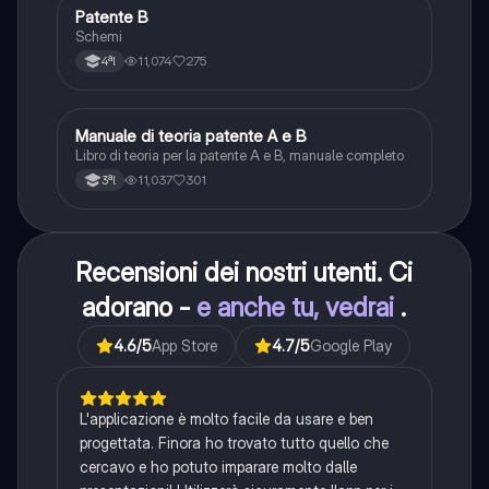
Patente B
Altro
Schemi
11,074
275
4ªl
Manuale di teoria patente A e B
Italiano
Libro di teoria per la patente A e B, manuale completo
11,037
301
3ªl
Recensioni dei nostri utenti. Ci
adorano -
e anche tu, vedrai
.
4.6
/5
App Store
4.7
/5
Google Play
L'applicazione è molto facile da usare e ben
progettata. Finora ho trovato tutto quello che
cercavo e ho potuto imparare molto dalle