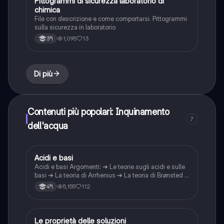
Pittogrammi di sicurezza laboratorio di
Scienze
chimica
File con descrizione e come comportarsi. Pittogrammi
sulla sicurezza in laboratorio
1,095
13
3ªl
Di più
Contenuti più popolari: Inquinamento
7
dell'acqua
Acidi e basi
Chimica
Acidi e basi Argomenti: ➔ Le teorie sugli acidi e sulle
basi ➔ La teoria di Arrhenius ➔ La teoria di Brønsted e
Lowry ➔ La teoria di Lewis ➔ La ionizzazione
5,155
112
4ªl
dell’acqua ➔ Il pH e la forza degli acidi e delle basi ➔
Come calcolare il pH di soluzioni acide e
Le proprietà delle soluzioni
Chimica