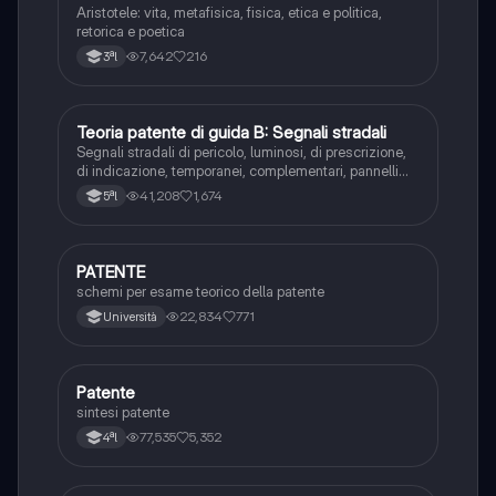
Aristotele: vita, metafisica, fisica, etica e politica,
retorica e poetica
7,642
216
3ªl
Teoria patente di guida B: Segnali stradali
Ed. civ.
Segnali stradali di pericolo, luminosi, di prescrizione,
di indicazione, temporanei, complementari, pannelli
integrativi, segnaletica orizzontale, segnalazioni
41,208
1,674
5ªl
agenti del traffico, distanza di visibilità per l‘arresto,
minima di sicurezza.
PATENTE
Altro
schemi per esame teorico della patente
22,834
771
Università
Patente
Altro
sintesi patente
77,535
5,352
4ªl