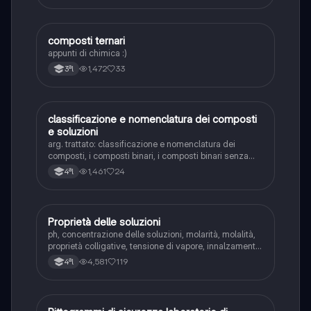
composti ternari
Chimica
appunti di chimica :)
1,472
33
3ªl
classificazione e nomenclatura dei composti
Chimica
e soluzioni
arg. trattato: classificazione e nomenclatura dei
composti, i composti binari, i composti binari senza
ossigeno,i sali binari,i composti ternari,le soluzioni, i
1,461
24
4ªl
colloidi, la solubilizzazione, soluzioni di composti
molecolari. Voto:8,5
Proprietà delle soluzioni
Chimica
ph, concentrazione delle soluzioni, molarità, molalità,
proprietà colligative, tensione di vapore, innalzamento
ebulloscopico e abbassamento crioscopico, osmosi e
4,581
119
4ªl
pressione osmotica e solubilità