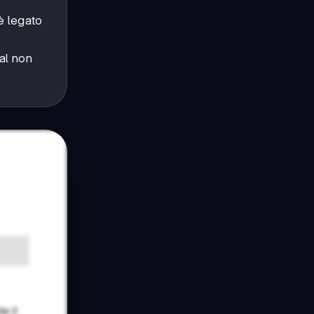
è legato
al non