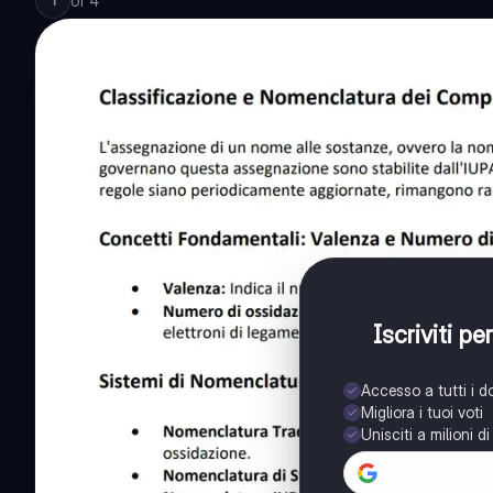
of
4
1
Iscriviti p
Accesso a tutti i 
Migliora i tuoi voti
Unisciti a milioni d