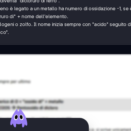
diventa "dicloruro di ferro".
o è legato a un metallo ha numero di ossidazione -1, se 
druro di" + nome dell'elemento.
logeni o zolfo. Il nome inizia sempre con "acido" seguito d
ico".