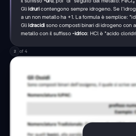
il suffisso
-uro
, poi "di" seguito dal metallo: FeCl₂ 
Gli
idruri
contengono sempre idrogeno. Se l'idrogen
a un non metallo ha +1. La formula è semplice: "i
Gli
idracidi
sono composti binari di idrogeno con a
metallo con il suffisso
-idrico
: HCl è "acido cloridr
of
4
2