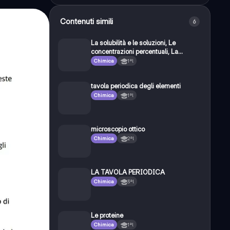
Contenuti simili
6
La solubilità e le soluzioni, Le
concentrazioni percentuali, La
molarità e la molalità
Chimica
1ªl
tavola periodica degli elementi
Chimica
1ªl
microscopio ottico
Chimica
2ªl
LA TAVOLA PERIODICA
Chimica
3ªl
Le proteine
Chimica
1ªl