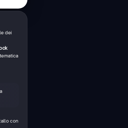
le dei
tock
stematica
na
tallo con