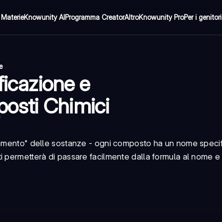
Materie
Knowunity AI
Programma Creator
Altro
Knowunity Pro
Per i genitori
e
ficazione e
osti Chimici
zzamento" delle sostanze - ogni composto ha un nome speci
i permetterà di passare facilmente dalla formula al nome e