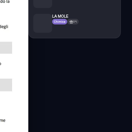
LA MOLE
Chimica
3ªl