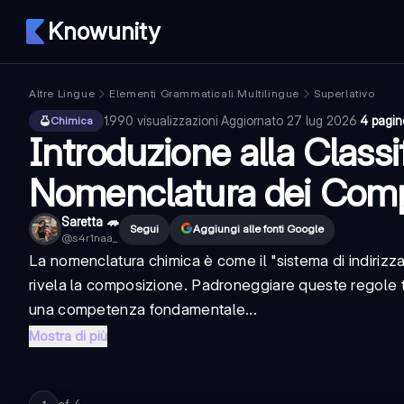
Knowunity
Altre Lingue
Elementi Grammaticali Multilingue
Superlativo
1.990
visualizzazioni
·
Aggiornato
27 lug 2026
·
4 pagin
Chimica
Introduzione alla Classi
Nomenclatura dei Comp
Saretta 🦔
Segui
Aggiungi alle fonti Google
@
s4r1naa_
La nomenclatura chimica è come il "sistema di indiri
rivela la composizione. Padroneggiare queste regole t
una competenza fondamentale...
Mostra di più