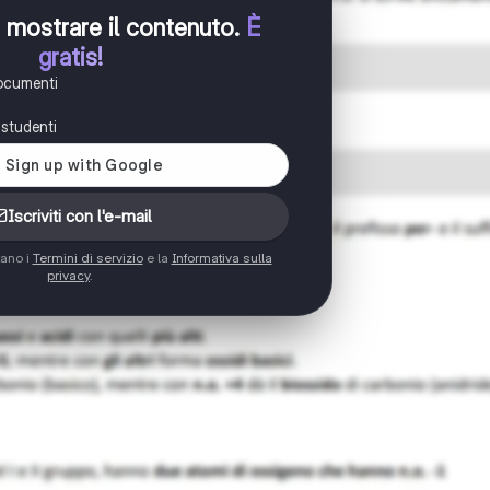
er mostrare il contenuto
.
È
gratis!
documenti
i studenti
Iscriviti con l'e-mail
tano i
Termini di servizio
e la
Informativa sulla
privacy
.