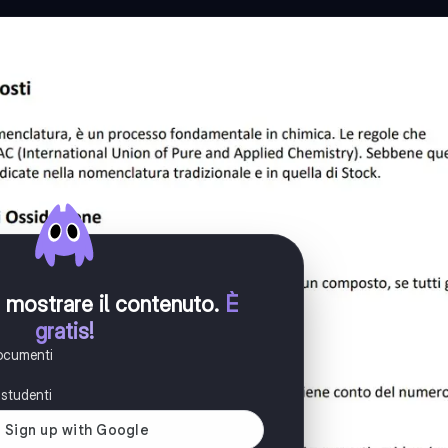
er mostrare il contenuto
.
È
gratis!
documenti
i studenti