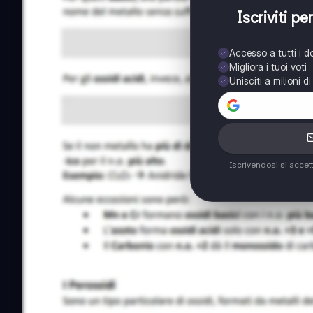
Iscriviti p
Accesso a tutti i 
Migliora i tuoi voti
Unisciti a milioni d
Iscrivendosi si accet