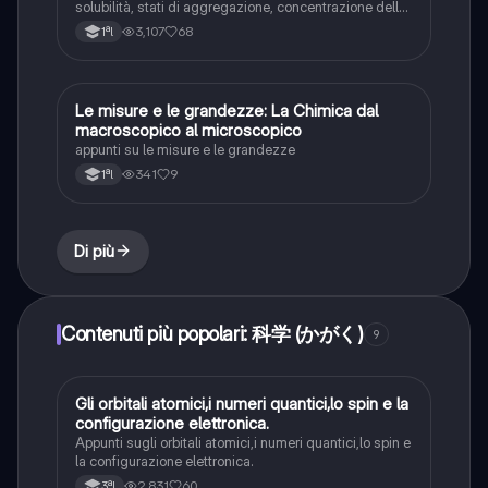
solubilità, stati di aggregazione, concentrazione delle
soluzioni, metodi di separazione dei miscugli
3,107
68
1ªl
Le misure e le grandezze: La Chimica dal
Chimica
macroscopico al microscopico
appunti su le misure e le grandezze
341
9
1ªl
Di più
Contenuti più popolari: 科学 (かがく)
9
Gli orbitali atomici,i numeri quantici,lo spin e la
Chimica
configurazione elettronica.
Appunti sugli orbitali atomici,i numeri quantici,lo spin e
la configurazione elettronica.
2,831
60
3ªl