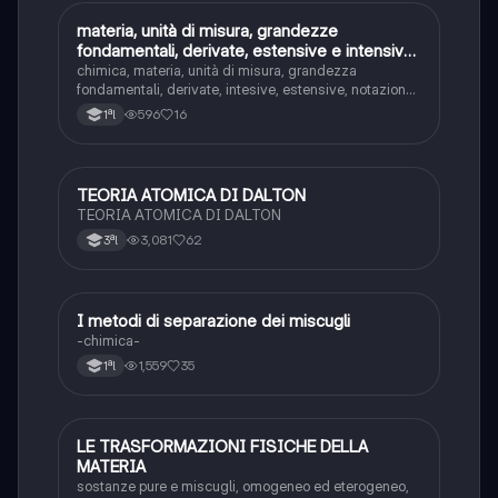
materia, unità di misura, grandezze
Chimica
fondamentali, derivate, estensive e intensive;
notazione scientifica, massa, peso, volume,
chimica, materia, unità di misura, grandezza
densità, temperatura e calore
fondamentali, derivate, intesive, estensive, notazione
scientifica, formule e spiegazione di massa, peso,
596
16
1ªl
volume, densità, temperatura, calore
TEORIA ATOMICA DI DALTON
Chimica
TEORIA ATOMICA DI DALTON
3,081
62
3ªl
I metodi di separazione dei miscugli
Chimica
-chimica-
1,559
35
1ªl
LE TRASFORMAZIONI FISICHE DELLA
Chimica
MATERIA
sostanze pure e miscugli, omogeneo ed eterogeneo,