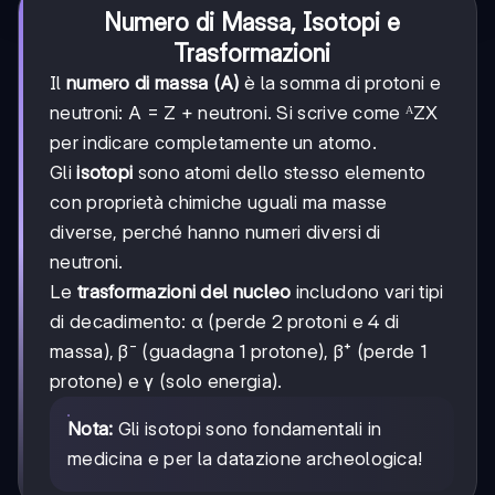
Numero di Massa, Isotopi e
Trasformazioni
Il
numero di massa (A)
è la somma di protoni e
neutroni: A = Z + neutroni. Si scrive come ᴬZX
per indicare completamente un atomo.
Gli
isotopi
sono atomi dello stesso elemento
con proprietà chimiche uguali ma masse
diverse, perché hanno numeri diversi di
neutroni.
Le
trasformazioni del nucleo
includono vari tipi
di decadimento: α (perde 2 protoni e 4 di
massa), β⁻ (guadagna 1 protone), β⁺ (perde 1
protone) e γ (solo energia).
Nota:
Gli isotopi sono fondamentali in
medicina e per la datazione archeologica!