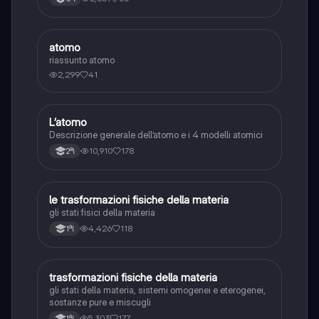
atomo
Chimica
riassunto atomo
2,299
41
L’atomo
Chimica
Descrizione generale dell’atomo e i 4 modelli atomici
10,910
178
2ªl
le trasformazioni fisiche della materia
Chimica
gli stati fisici della materia
4,426
118
1ªl
trasformazioni fisiche della materia
Chimica
gli stati della materia, sistemi omogenei e eterogenei,
sostanze pure e miscugli
5,303
177
1ªl