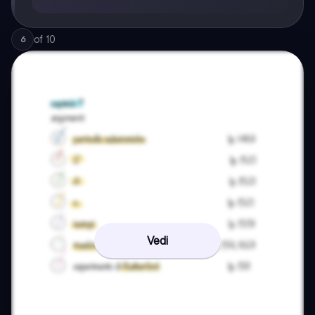
of
10
6
Vedi