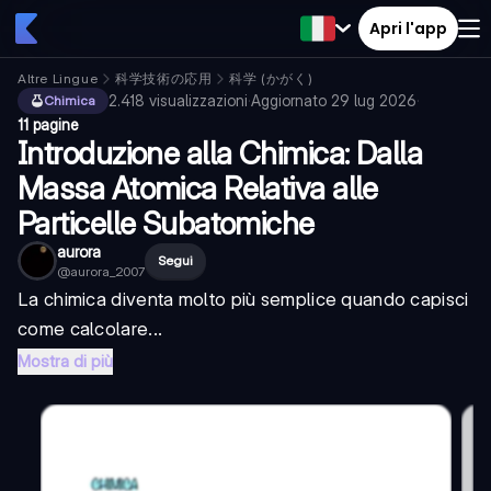
Apri l'app
Altre Lingue
科学技術の応用
科学 (かがく)
2.418
visualizzazioni
·
Aggiornato
29 lug 2026
·
Chimica
11 pagine
Introduzione alla Chimica: Dalla
Massa Atomica Relativa alle
Particelle Subatomiche
aurora
Segui
@
aurora_2007
La chimica diventa molto più semplice quando capisci
come calcolare...
Mostra di più