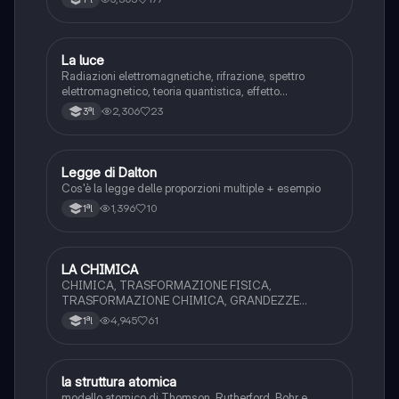
La luce
Chimica
Radiazioni elettromagnetiche, rifrazione, spettro
elettromagnetico, teoria quantistica, effetto
fotoelettrico
2,306
23
3ªl
Legge di Dalton
Chimica
Cos'è la legge delle proporzioni multiple + esempio
1,396
10
1ªl
LA CHIMICA
Chimica
CHIMICA, TRASFORMAZIONE FISICA,
TRASFORMAZIONE CHIMICA, GRANDEZZE
FISICHE (STRUMENTI DI MISURA E S.I.), METODO
4,945
61
1ªl
SCIENTIFICO
la struttura atomica
Chimica
modello atomico di Thomson, Rutherford, Bohr e