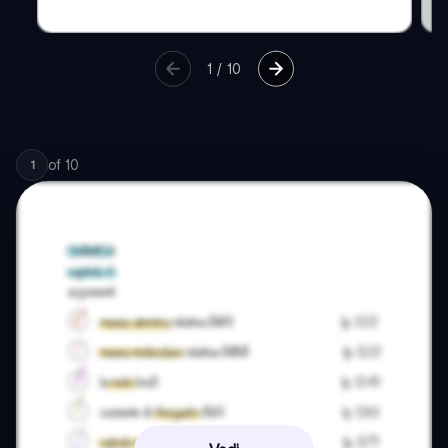
1
/
10
of
10
1