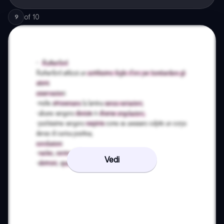
of
10
9
Vedi