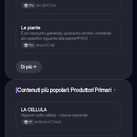
1,351
42
2ªm
Le piante
Scienze
È un riassunto generale, usciranno anche i contenuti
più specifici riguardo alle piante💚🫶🏻
240
38
1ªm
Di più
Contenuti più popolari: Produttori Primari
9
LA CELLULA
Scienze
Appunti sulla cellula - classe seconda
38,816
1,963
2ªl