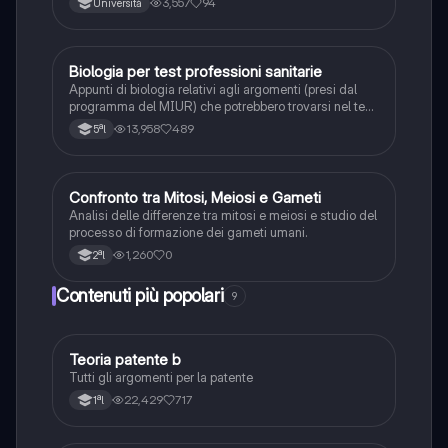
3,557
94
Università
Biologia per test professioni sanitarie
Scienze
Appunti di biologia relativi agli argomenti (presi dal
programma del MIUR) che potrebbero trovarsi nel test
di professioni sanitarie. Appunti realizzati
13,958
489
5ªl
confrontando vari siti internet e libro ALPHATEST
C
Confronto tra Mitosi, Meiosi e Gameti
Scienze
Analisi delle differenze tra mitosi e meiosi e studio del
processo di formazione dei gameti umani.
1,260
0
2ªl
Contenuti più popolari
9
Teoria patente b
Altro
Tutti gli argomenti per la patente
22,429
717
1ªl