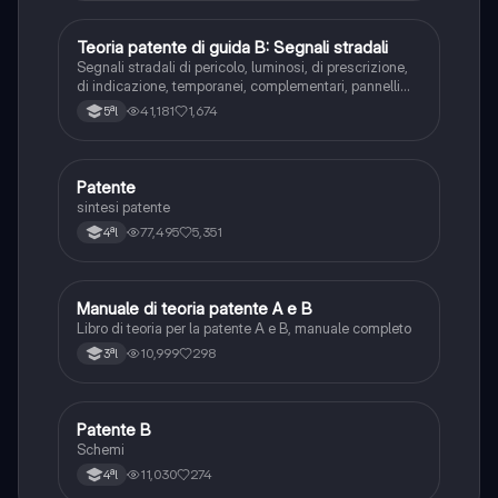
Teoria patente di guida B: Segnali stradali
Ed. civ.
Segnali stradali di pericolo, luminosi, di prescrizione,
di indicazione, temporanei, complementari, pannelli
integrativi, segnaletica orizzontale, segnalazioni
41,181
1,674
5ªl
agenti del traffico, distanza di visibilità per l‘arresto,
minima di sicurezza.
Patente
Altro
sintesi patente
77,495
5,351
4ªl
Manuale di teoria patente A e B
Italiano
Libro di teoria per la patente A e B, manuale completo
10,999
298
3ªl
Patente B
Altro
Schemi
11,030
274
4ªl