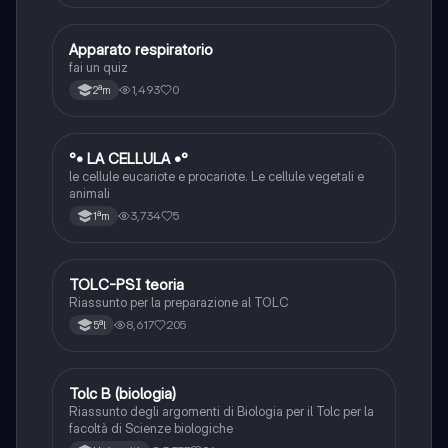
A
Apparato respiratorio
Scienze
fai un quiz
1,493
0
2ªm
°
°• LA CELLULA •°
Scienze
le cellule eucariote e procariote. Le cellule vegetali e
animali
3,734
5
1ªm
TOLC-PSI teoria
Scienze
Riassunto per la preparazione al TOLC
8,617
205
5ªl
Tolc B (biologia)
Scienze
Riassunto degli argomenti di Biologia per il Tolc per la
facoltà di Scienze biologiche