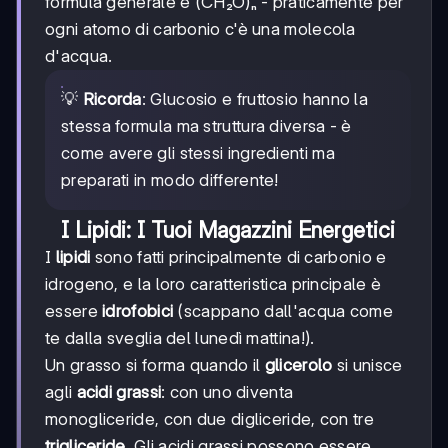
formula generale è (CH₂O)ₙ - praticamente per
ogni atomo di carbonio c'è una molecola
d'acqua.
💡
Ricorda
: Glucosio e fruttosio hanno la
stessa formula ma struttura diversa - è
come avere gli stessi ingredienti ma
preparati in modo differente!
I Lipidi: I Tuoi Magazzini Energetici
I
lipidi
sono fatti principalmente di carbonio e
idrogeno, e la loro caratteristica principale è
essere
idrofobici
(scappano dall'acqua come
te dalla sveglia del lunedì mattina!).
Un grasso si forma quando il
glicerolo
si unisce
agli
acidi grassi
: con uno diventa
monogliceride, con due digliceride, con tre
trigliceride
. Gli acidi grassi possono essere