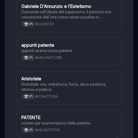
G
Gabriele D'Annunzio e l'Estetismo
Italiano
Domande sull'ideale del superuomo, il panismo e la
concezione dell'arte come valore assoluto in
D'Annunzio.
2,676
0
4ªl
appunti patente
Altro
appunti esame teoria patente
69,476
1,785
4ªl
Aristotele
Filosofia
Aristotele: vita, metafisica, fisica, etica e politica,
retorica e poetica
7,642
216
3ªl
PATENTE
Altro
schemi per esame teorico della patente
22,807
770
4ªl