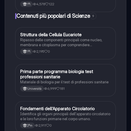
preparazione ai test università come il TOLC MED e
4,578
122
1ªl
TOLC VET.
Contenuti più popolari di Scienze
9
S
Struttura della Cellula Eucariote
Scienze
Ripasso delle componenti principali come nucleo,
membrana e citoplasma per comprendere
l'organizzazione di base della cellula.
2,195
0
1ªl
Prima parte programma biologia test
Scienze
professioni sanitarie
Materiale di biologia per il test di professioni sanitarie
6,999
181
Università
F
Fondamenti dell'Apparato Circolatorio
Scienze
Identifica gli organi principali dell'apparato circolatorio
e le loro funzioni primarie nel corpo umano.
2,911
0
2ªm