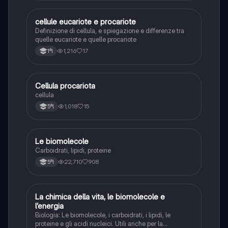
cellule eucariote e procariote
Scienze
Definizione di cellula, e spiegazione e differenze tra
quelle eucariote e quelle procariote
1,216
17
1ªl
Cellula procariota
Scienze
cellula
1,018
15
5ªl
Le biomolecole
Scienze
Carboidrati, lipidi, proteine
22,710
908
5ªl
La chimica della vita, le biomolecole e
Scienze
l’energia
Biologia: Le biomolecole, i carboidrati, i lipidi, le
proteine e gli acidi nucleici. Utili anche per la