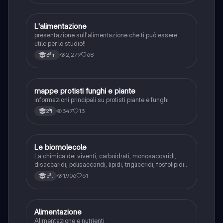
L'alimentazione
Scienze
presentazione sull'alimentazione che ti può essere
utile per lo studio!!
2,279
68
3ªm
mappe protisti funghi e piante
Scienze
informazioni principali su protisti piante e funghi
347
13
2ªl
Le biomolecole
Scienze
La chimica dei viventi, carboidrati, monosaccaridi,
disaccaridi, polisaccaridi, lipidi, trigliceridi, fosfolipidi,
glicolipidi, le cere, steroidi, vitamine, proteine,
1,906
61
5ªl
amminoacidi, organizzazione delle proteine, reazioni
biologiche, enzimi, cofattori
Alimentazione
Scienze
Alimentazione e nutrienti