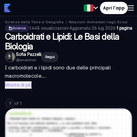
Apri l'app
Scienze della Terra e Geografia
Relazioni Alimentari negli Ecosistem
1.448
visualizzazioni
·
Aggiornato
26 lug 2026
·
1 pagina
Scienze
Carboidrati e Lipidi: Le Basi della
Biologia
Sofia Pazzelli
Segui
@
larukshan
I carboidrati e i lipidi sono due delle principali
macromolecole...
Mostra di più
of
1
1