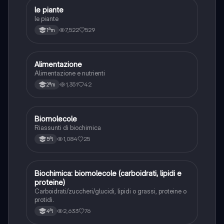
le piante
Scienze
le piante
7,522
529
1ªm
Alimentazione
Scienze
Alimentazione e nutrienti
1,351
42
2ªm
Biomolecole
Scienze
Riassunti di biochimica
1,084
25
5ªl
Biochimica: biomolecole (carboidrati, lipidi e
Scienze
proteine)
Carboidrati/zuccheri/glucidi, lipidi o grassi, proteine o
protidi.
2,633
76
4ªl