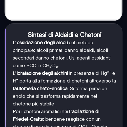
Sintesi di Aldeidi e Chetoni
L'
ossidazione degli alcoli
è il metodo
principale: alcoli primari danno aldeidi, alcoli
secondari danno chetoni. Usi agenti ossidanti
come PCC in CH₂Cl₂.
L'
idratazione degli alchini
in presenza di Hg²⁺ e
H⁺ porta alla formazione di chetoni attraverso la
tautomeria cheto-enolica
. Si forma prima un
enolo che si trasforma rapidamente nel
chetone più stabile.
Per i chetoni aromatici hai l'
acilazione di
Friedel-Crafts
: benzene reagisce con un
cloruro di acile in presenza di AlCl₃. Questa