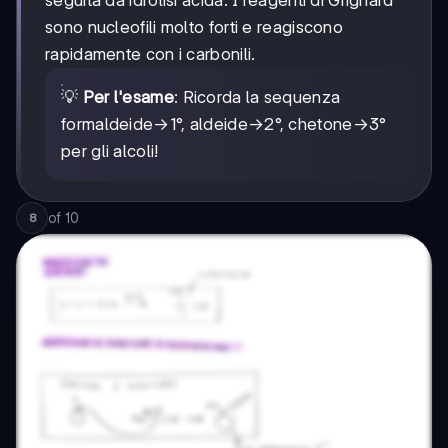
sono nucleofili molto forti e reagiscono
rapidamente con i carbonili.
💡
Per l'esame
: Ricorda la sequenza
formaldeide→1°, aldeide→2°, chetone→3°
per gli alcoli!
of
10
8