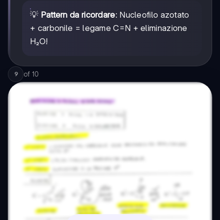
💡
Pattern da ricordare
: Nucleofilo azotato
+ carbonile = legame C=N + eliminazione
H₂O!
of
10
9