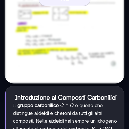
Introduzione ai Composti Carbonilici
C=O
=
Il
gruppo carbonilico
è quello che
C
O
distingue aldeidi e chetoni da tutti gli altri
composti. Nelle
aldeidi
hai sempre un idrogeno
R-
−
attaccato al carbonio del carbonile
,
R
C
H
O