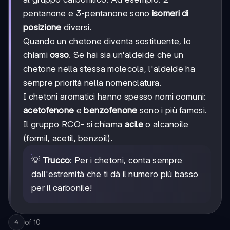
pentanone e 3-pentanone sono
isomeri di
posizione
diversi.
Quando un chetone diventa sostituente, lo
chiami
osso
. Se hai sia un'aldeide che un
chetone nella stessa molecola, l'aldeide ha
sempre priorità nella nomenclatura.
I chetoni aromatici hanno spesso nomi comuni:
acetofenone
e
benzofenone
sono i più famosi.
Il gruppo RCO- si chiama
acile
o alcanoile
(formil, acetil, benzoil).
💡
Trucco
: Per i chetoni, conta sempre
dall'estremità che ti dà il numero più basso
per il carbonile!
of
10
4