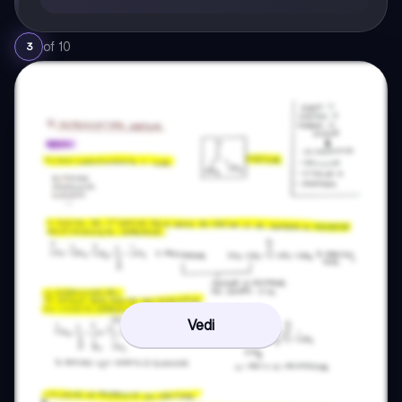
of
10
3
Vedi