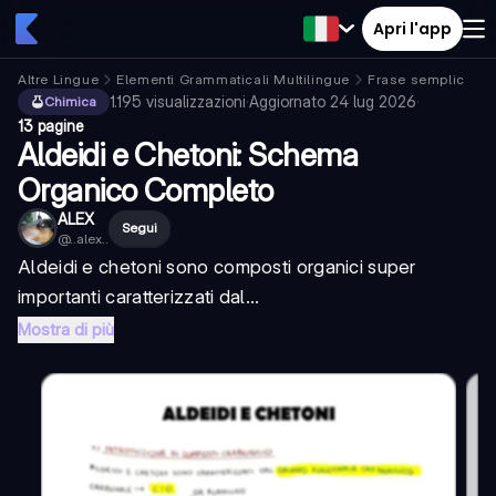
Apri l'app
Altre Lingue
Elementi Grammaticali Multilingue
Frase semplice
1.195
visualizzazioni
·
Aggiornato
24 lug 2026
·
Chimica
13 pagine
Aldeidi e Chetoni: Schema
Organico Completo
ALEX
Segui
@
..alex..
Aldeidi e chetoni sono composti organici super
importanti caratterizzati dal...
Mostra di più