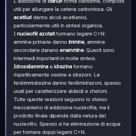
L'addizione di
cianuri
forma cianidrine, composti
utili per allungare la catena carboniosa. Gli
acetiluri
danno alcoli acetilenici,
particolarmente utili in sintesi organica.
I
nucleofili azotati
formano legami C=N:
ammine primarie danno
immine
, ammine
secondarie danano
enammine
. Questi sono
intermedi importanti in molte sintesi.
Idrossilammina
e
idrazina
formano
rispettivamente ossime e idrazoni. Le
fenilimmidrazine danno fenilimidrazoni, spesso
usati per caratterizzare aldeidi e chetoni.
Tutte queste reazioni seguono lo stesso
meccanismo di addizione nucleofila, ma il
prodotto finale dipende dalla natura del
nucleofilo. Spesso si ha eliminazione di acqua
per formare doppi legami C=N.