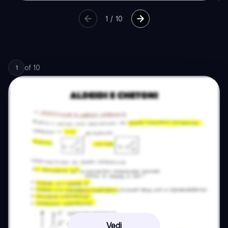
1
/
10
of
10
1
Vedi