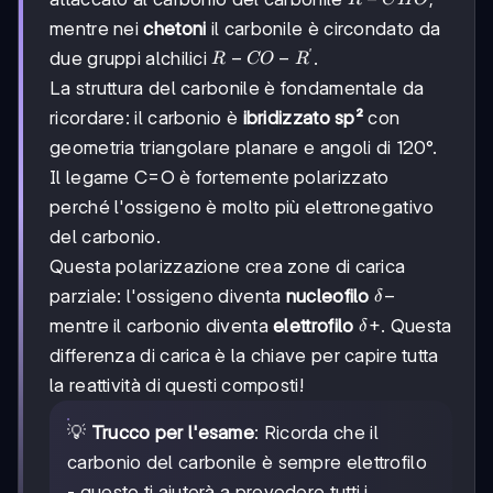
CHO
mentre nei
chetoni
il carbonile è circondato da
′
R-
−
−
due gruppi alchilici
.
R
CO
R
CO-
La struttura del carbonile è fondamentale da
R'
ricordare: il carbonio è
ibridizzato sp²
con
geometria triangolare planare e angoli di 120°.
Il legame C=O è fortemente polarizzato
perché l'ossigeno è molto più elettronegativo
del carbonio.
Questa polarizzazione crea zone di carica
δ-
−
parziale: l'ossigeno diventa
nucleofilo
δ
δ+
+
mentre il carbonio diventa
elettrofilo
. Questa
δ
differenza di carica è la chiave per capire tutta
la reattività di questi composti!
💡
Trucco per l'esame
: Ricorda che il
carbonio del carbonile è sempre elettrofilo
- questo ti aiuterà a prevedere tutti i