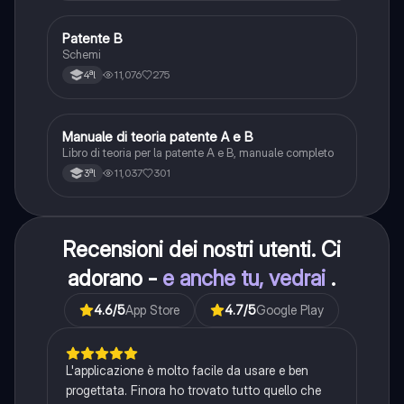
Patente B
Altro
Schemi
11,076
275
4ªl
Manuale di teoria patente A e B
Italiano
Libro di teoria per la patente A e B, manuale completo
11,037
301
3ªl
Recensioni dei nostri utenti. Ci
adorano -
e anche tu, vedrai
.
4.6
/5
App Store
4.7
/5
Google Play
L'applicazione è molto facile da usare e ben
progettata. Finora ho trovato tutto quello che