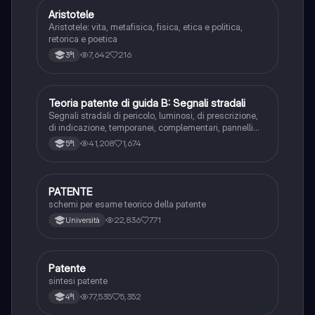
Aristotele
Filosofia
Aristotele: vita, metafisica, fisica, etica e politica,
retorica e poetica
7,642
216
3ªl
Teoria patente di guida B: Segnali stradali
Ed. civ.
Segnali stradali di pericolo, luminosi, di prescrizione,
di indicazione, temporanei, complementari, pannelli
integrativi, segnaletica orizzontale, segnalazioni
41,208
1,674
5ªl
agenti del traffico, distanza di visibilità per l‘arresto,
minima di sicurezza.
PATENTE
Altro
schemi per esame teorico della patente
22,836
771
Università
Patente
Altro
sintesi patente
77,535
5,352
4ªl