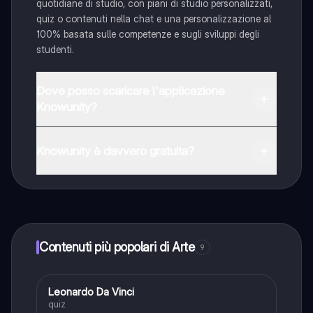
quotidiane di studio, con piani di studio personalizzati,
quiz o contenuti nella chat e una personalizzazione al
100% basata sulle competenze e sugli sviluppi degli
studenti.
Dove posso scaricare l'applicazione
Knowunity?
È possibile scaricare l'applicazione dal Google Play
Store e dall'Apple App Store.
Knowunity è davvero gratuita?
Sì, hai accesso completamente gratuito a tutti i
contenuti nell'app e puoi chattare o seguire i Creatori in
qualsiasi momento. Sbloccherai nuove funzioni
crescendo il tuo numero di follower. Inoltre, offriamo
Knowunity Premium, che consente di studiare senza
Contenuti più popolari di Arte
9
alcun limite!!
L
Leonardo Da Vinci
Arte
quiz