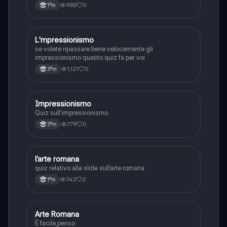
988
0
1ªm
L
L'mpressionismo
Arte
se volete ripassare bene velocemente gli
impressionismo questo quiz fa per voi
1,121
0
3ªm
I
Impressionismo
Arte
Quiz sull'impressionismo
779
0
3ªm
L
l’arte romana
Arte
quiz relativo alle slide sull’arte romana
742
2
1ªm
A
Arte Romana
Storia
È facile,penso