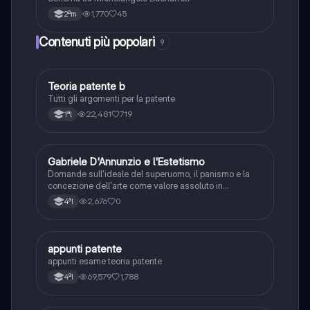
1,770
45
2ªm
Contenuti più popolari
9
Teoria patente b
Altro
Tutti gli argomenti per la patente
22,481
719
1ªl
G
Gabriele D'Annunzio e l'Estetismo
Italiano
Domande sull'ideale del superuomo, il panismo e la
concezione dell'arte come valore assoluto in
D'Annunzio.
2,676
0
4ªl
appunti patente
Altro
appunti esame teoria patente
69,579
1,788
4ªl