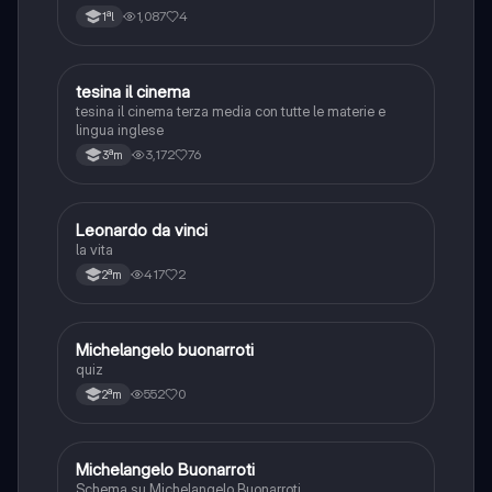
1,087
4
1ªl
tesina il cinema
Italiano
tesina il cinema terza media con tutte le materie e
lingua inglese
3,172
76
3ªm
L
Leonardo da vinci
Arte
la vita
417
2
2ªm
M
Michelangelo buonarroti
Arte
quiz
552
0
2ªm
Michelangelo Buonarroti
Arte
Schema su Michelangelo Buonarroti