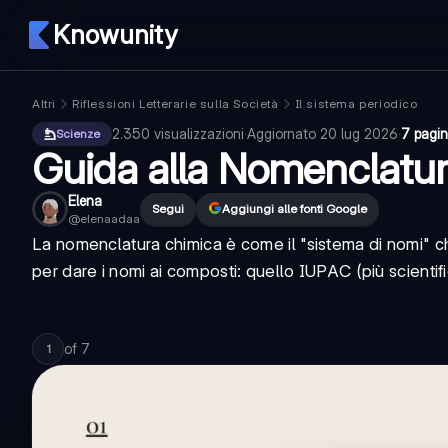
Knowunity
Altri
Riflessioni Letterarie sulla Società
Il sistema periodico
2.350
visualizzazioni
·
Aggiornato
20 lug 2026
·
7 pagi
Scienze
Guida alla Nomenclatu
Elena
Segui
Aggiungi alle fonti Google
@
elenaadaa
La nomenclatura chimica è come il "sistema di nomi" ch
per dare i nomi ai composti: quello IUPAC (più scientifi
of
7
1