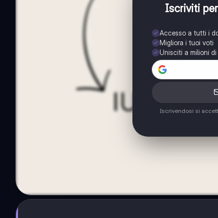
Iscriviti p
Accesso a tutti i 
Migliora i tuoi voti
Unisciti a milioni d
Iscrivendosi si accet