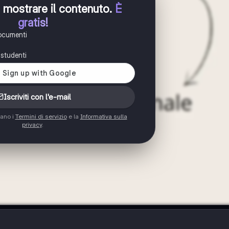
er mostrare il contenuto
.
È
gratis!
documenti
i studenti
Iscriviti con l'e-mail
tano i
Termini di servizio
e la
Informativa sulla
privacy
.