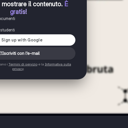
er mostrare il contenuto
.
È
gratis!
documenti
i studenti
Iscriviti con l'e-mail
tano i
Termini di servizio
e la
Informativa sulla
privacy
.