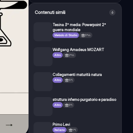
Contenuti simili
6
Tesina 3° media: Powerpoint 2°
guerra mondiale
Metodo di Studio
3ªm
Wolfgang Amadeus MOZART
Altro
2ªm
Collegamenti maturità natura
Altro
5ªl
struttura inferno purgatorio e paradiso
Altro
3ªl
Primo Levi
Italiano
1ªl