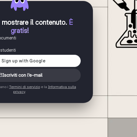
er mostrare il contenuto
.
È
gratis!
documenti
i studenti
Iscriviti con l'e-mail
tano i
Termini di servizio
e la
Informativa sulla
privacy
.