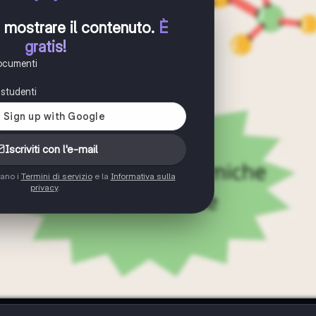
er mostrare il contenuto
.
È
gratis!
documenti
i studenti
Iscriviti con l'e-mail
tano i
Termini di servizio
e la
Informativa sulla
privacy
.