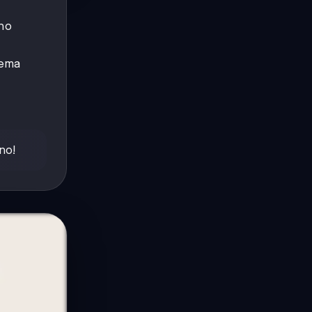
ono
tema
no!