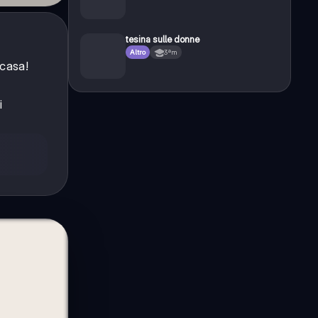
tesina sulle donne
Altro
3ªm
 casa!
i