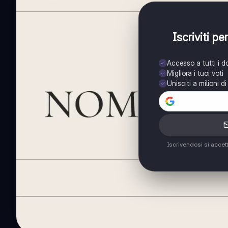
Iscriviti p
Accesso a tutti i 
Migliora i tuoi voti
Unisciti a milioni d
Iscrivendosi si accet