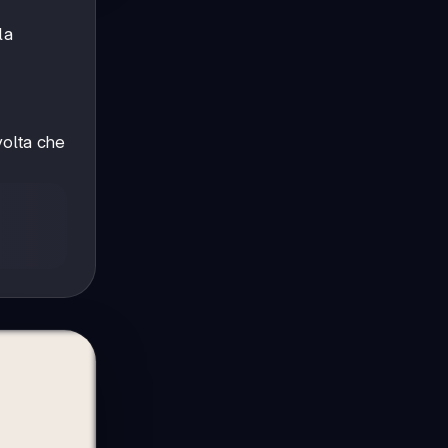
la
volta che