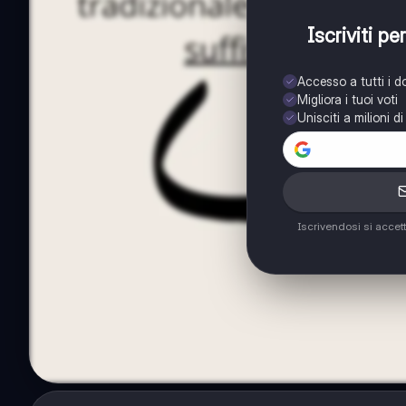
Iscriviti p
Accesso a tutti i 
Migliora i tuoi voti
Unisciti a milioni d
Iscrivendosi si accet