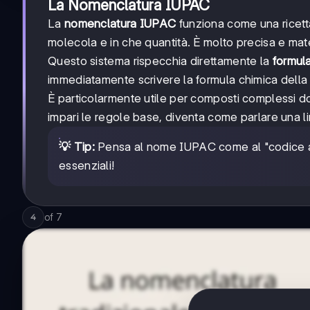
La Nomenclatura IUPAC
La
nomenclatura IUPAC
funziona come una ricetta:
molecola e in che quantità. È molto precisa e mat
Questo sistema rispecchia direttamente la
formula
immediatamente scrivere la formula chimica della
È particolarmente utile per composti complessi do
impari le regole base, diventa come parlare una l
💡 Tip:
Pensa al nome IUPAC come al "codice a b
essenziali!
of
7
4