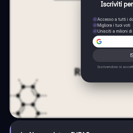
Iscriviti p
Accesso a tutti i 
Migliora i tuoi voti
Unisciti a milioni d
Iscrivendosi si accet