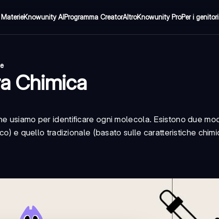
Materie
Knowunity AI
Programma Creator
Altro
Knowunity Pro
Per i genitori
ne
ra Chimica
e usiamo per identificare ogni molecola. Esistono due modi
co) e quello tradizionale (basato sulle caratteristiche chimi